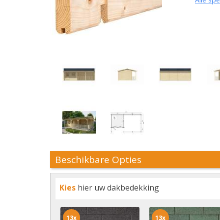
Beschikbare Opties
Kies
hier uw dakbedekking
13x
13x