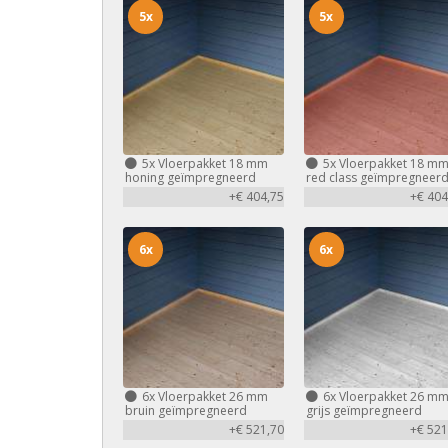
5x
5x
5x
Vloerpakket 18 mm
5x
Vloerpakket 18 m
honing geïmpregneerd
red class geïmpregneer
+€ 404,75
+€ 404
6x
6x
6x
Vloerpakket 26 mm
6x
Vloerpakket 26 m
bruin geïmpregneerd
grijs geïmpregneerd
+€ 521,70
+€ 521