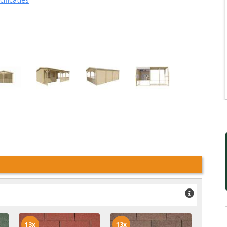
13x
13x