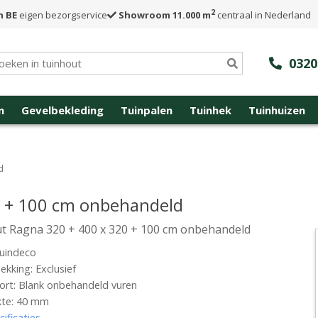
2
n BE
eigen bezorgservice
Showroom 11.000 m
centraal in Nederland
0320
n
Gevelbekleding
Tuinpalen
Tuinhek
Tuinhuizen
d
0 + 100 cm onbehandeld
t Ragna 320 + 400 x 320 + 100 cm onbehandeld
uindeco
kking: Exclusief
rt: Blank onbehandeld vuren
kte: 40 mm
cificaties