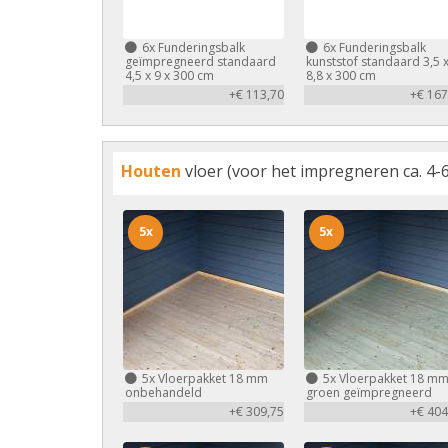
6x
Funderingsbalk
6x
Funderingsbalk
geïmpregneerd standaard
kunststof standaard 3,5 
4,5 x 9 x 300 cm
8,8 x 300 cm
+€ 113,70
+€ 167
Houten
vloer (voor het impregneren ca. 4-6
5x
5x
5x
Vloerpakket 18 mm
5x
Vloerpakket 18 m
onbehandeld
groen geïmpregneerd
+€ 309,75
+€ 404