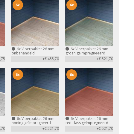
6x
6x
m
6x
Vloerpakket 26 mm
6x
Vloerpakket 26 mm
d
onbehandeld
groen geïmpregneeerd
,75
+€ 455,70
+€ 521,70
6x
6x
m
6x
Vloerpakket 26 mm
6x
Vloerpakket 26 mm
honing geïmpregneerd
red class geïmpregneerd
,70
+€ 521,70
+€ 521,70