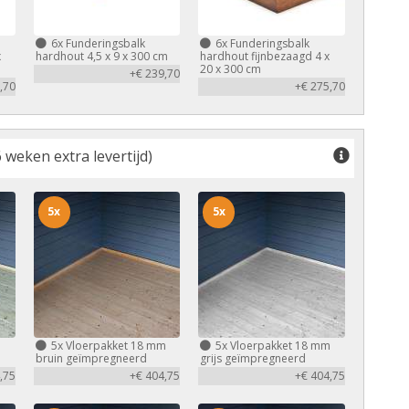
6x
Funderingsbalk
6x
Funderingsbalk
x
hardhout 4,5 x 9 x 300 cm
hardhout fijnbezaagd 4 x
20 x 300 cm
+€ 239,70
,70
+€ 275,70
 weken extra levertijd)
5x
5x
m
5x
Vloerpakket 18 mm
5x
Vloerpakket 18 mm
bruin geïmpregneerd
grijs geïmpregneerd
,75
+€ 404,75
+€ 404,75