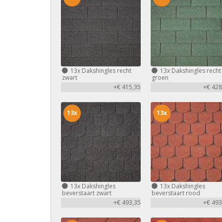
13x
Dakshingles recht
13x
Dakshingles recht
zwart
groen
+€ 415,35
+€ 428
13x
13x
13x
Dakshingles
13x
Dakshingles
beverstaart zwart
beverstaart rood
+€ 493,35
+€ 493