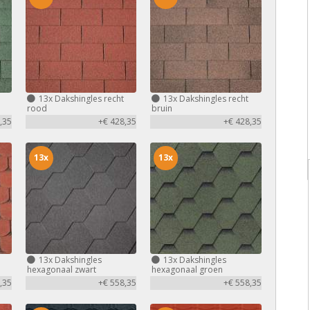
13x
Dakshingles recht
13x
Dakshingles recht
rood
bruin
,35
+€ 428,35
+€ 428,35
13x
13x
13x
Dakshingles
13x
Dakshingles
hexagonaal zwart
hexagonaal groen
,35
+€ 558,35
+€ 558,35