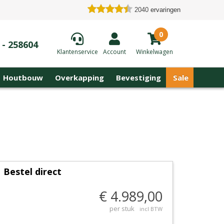
2040
ervaringen
0
 - 258604
Klantenservice
Account
Winkelwagen
Houtbouw
Overkapping
Bevestiging
Sale
Bestel direct
€ 4.989,00
per stuk
incl BTW