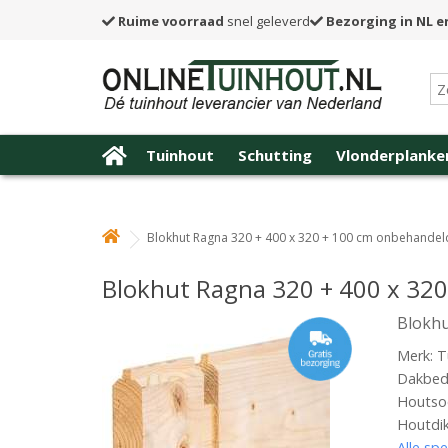
Ruime voorraad
snel geleverd
Bezorging in NL e
Tuinhout
Schutting
Vlonderplanke
Blokhut Ragna 320 + 400 x 320 + 100 cm onbehandel
Blokhut Ragna 320 + 400 x 32
Blokhu
Merk: T
Dakbede
Houtsoo
Houtdi
Alle spe