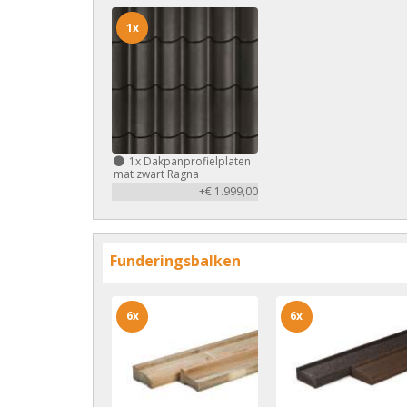
1x
1x
Dakpanprofielplaten
mat zwart Ragna
+€ 1.999,00
Funderingsbalken
6x
6x