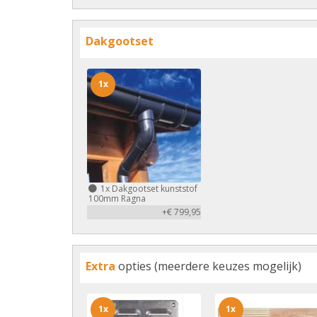
Dakgootset
1x
1x
Dakgootset kunststof
100mm Ragna
+€ 799,95
Extra
opties (meerdere keuzes mogelijk)
1x
1x