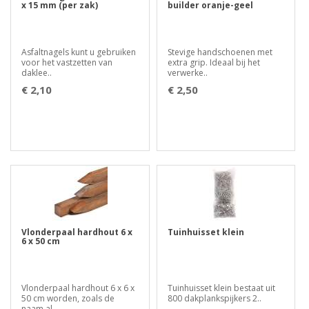
x 15 mm (per zak)
builder oranje-geel
Asfaltnagels kunt u gebruiken
Stevige handschoenen met
voor het vastzetten van
extra grip. Ideaal bij het
daklee..
verwerke..
€ 2,10
€ 2,50
Vlonderpaal hardhout 6 x
Tuinhuisset klein
6 x 50 cm
Vlonderpaal hardhout 6 x 6 x
Tuinhuisset klein bestaat uit
50 cm worden, zoals de
800 dakplankspijkers 2..
naam al ..