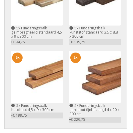
5x
Funderingsbalk
5x
Funderingsbalk
geïmpregneerd standaard 4,5
kunststof standaard 3,5 x 8,8
x 9 x 300 cm
x 300 cm
+€ 94,75
+€ 139,75
5x
5x
5x
Funderingsbalk
5x
Funderingsbalk
hardhout 4,5 x 9 x 300 cm
hardhout fijnbezaagd 4 x 20 x
300 cm
+€ 199,75
+€ 229,75