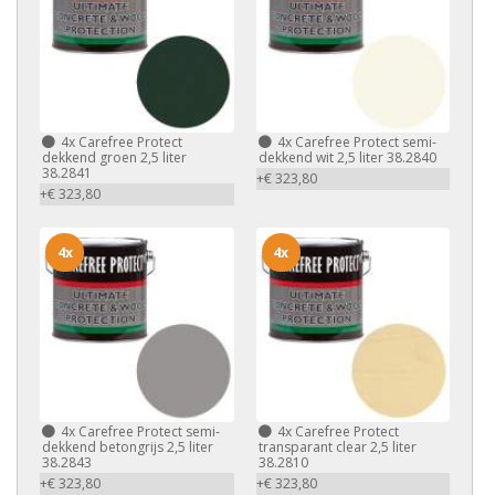
4x
Carefree Protect
4x
Carefree Protect semi-
dekkend groen 2,5 liter
dekkend wit 2,5 liter 38.2840
38.2841
+€ 323,80
+€ 323,80
4x
4x
4x
Carefree Protect semi-
4x
Carefree Protect
dekkend betongrijs 2,5 liter
transparant clear 2,5 liter
38.2843
38.2810
+€ 323,80
+€ 323,80