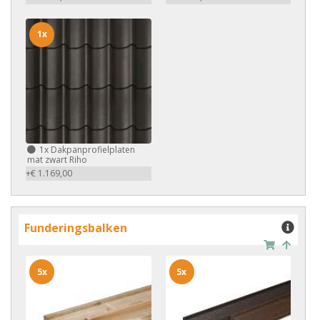
1x
1x
Dakpanprofielplaten
mat zwart Riho
+€ 1.169,00
Funderingsbalken
5x
5x