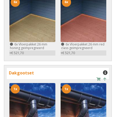
6x
6x
6x
Vloerpakket 26 mm
6x
Vloerpakket 26 mm red
honing geïmpregneerd
class geïmpregneerd
+€ 521,70
+€ 521,70
Dakgootset
1x
1x