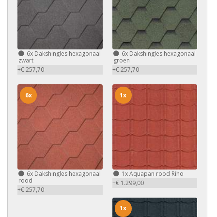
6x
Dakshingles hexagonaal
6x
Dakshingles hexagonaal
zwart
groen
+€ 257,70
+€ 257,70
6x
1x
6x
Dakshingles hexagonaal
1x
Aquapan rood Riho
rood
+€ 1.299,00
+€ 257,70
1x