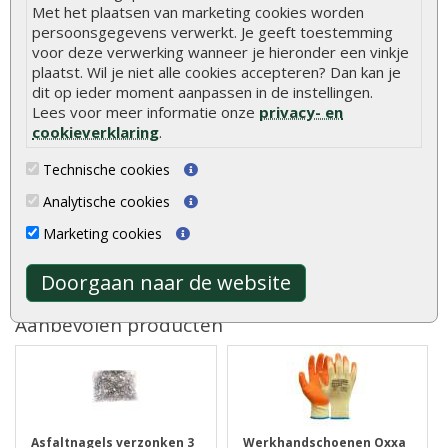
Met het plaatsen van marketing cookies worden
Bevestigingsmaterialen
Inclusief
persoonsgegevens verwerkt. Je geeft toestemming
voor deze verwerking wanneer je hieronder een vinkje
plaatst. Wil je niet alle cookies accepteren? Dan kan je
Hout is een natuurlijk product met unieke
dit op ieder moment aanpassen in de instellingen.
eigenschappen. Lees alles over de kenmerken en
Lees voor meer informatie onze
privacy- en
natuurlijke variaties van hout.
Meer informatie
cookieverklaring
.
Technische cookies
Analytische cookies
Beoordelingen
Marketing cookies
Er zijn geen beoordelingen voor dit product.
Doorgaan naar de website
Geef beoordeling
Aanbevolen producten
Asfaltnagels verzonken 3
Werkhandschoenen Oxxa