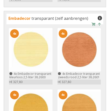
Embadecor
transparant (zelf aanbrengen)
4x
4x
4x
Embadecor transparant
4x
Embadecor transparant
kleurloos 2,5 liter 38.2600
zweeds rood 2,5 liter 38.2601
+€ 327,80
+€ 327,80
4x
4x