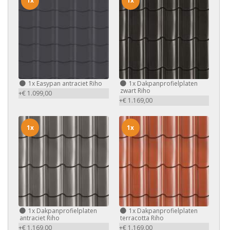
1x
1x
1x
Easypan antraciet Riho
1x
Dakpanprofielplaten
zwart Riho
+€ 1.099,00
+€ 1.169,00
1x
1x
1x
Dakpanprofielplaten
1x
Dakpanprofielplaten
antraciet Riho
terracotta Riho
+€ 1.169,00
+€ 1.169,00