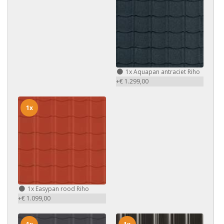
1x
Aquapan antraciet Riho
+€ 1.299,00
1x
1x
Easypan rood Riho
+€ 1.099,00