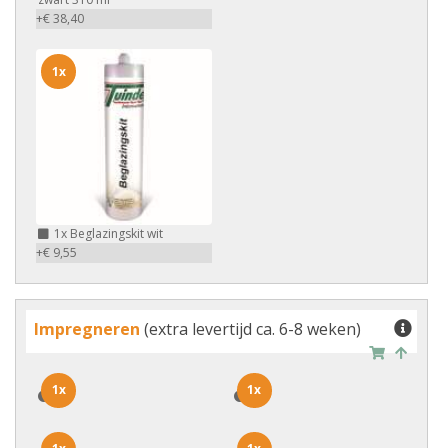
+€ 38,40
1x
1x
Beglazingskit wit
+€ 9,55
Impregneren
(extra levertijd ca. 6-8 weken)
1x
1x
1x
1x