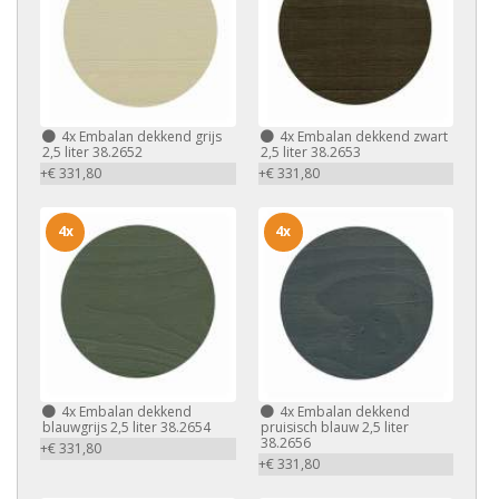
4x
Embalan dekkend grijs
4x
Embalan dekkend zwart
2,5 liter 38.2652
2,5 liter 38.2653
+€ 331,80
+€ 331,80
4x
4x
4x
Embalan dekkend
4x
Embalan dekkend
blauwgrijs 2,5 liter 38.2654
pruisisch blauw 2,5 liter
38.2656
+€ 331,80
+€ 331,80