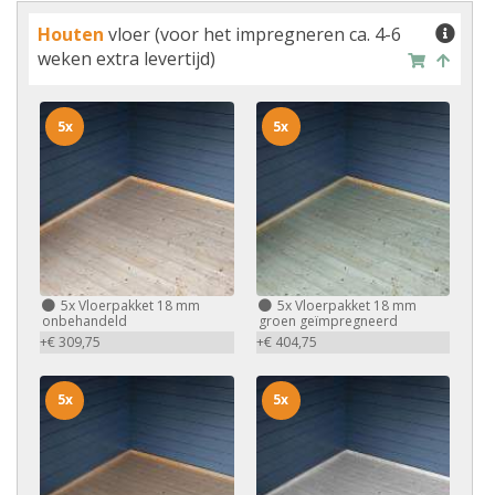
Houten
vloer (voor het impregneren ca. 4-6
weken extra levertijd)
5x
5x
5x
Vloerpakket 18 mm
5x
Vloerpakket 18 mm
onbehandeld
groen geïmpregneerd
+€ 309,75
+€ 404,75
5x
5x