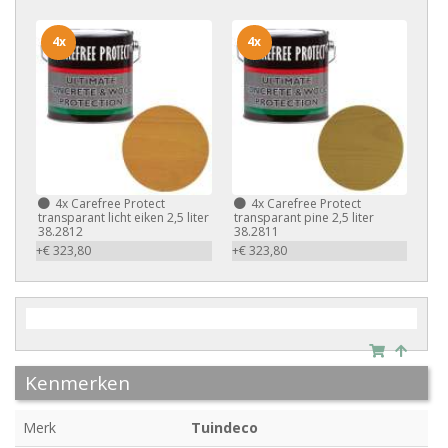
4x
4x
4x
Carefree Protect
4x
Carefree Protect
transparant licht eiken 2,5 liter
transparant pine 2,5 liter
38.2812
38.2811
+€ 323,80
+€ 323,80
Kenmerken
Merk
Tuindeco