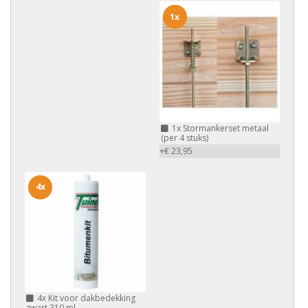
1x
1x
Stormankerset metaal
(per 4 stuks)
+€ 23,95
4x
4x
Kit voor dakbedekking
zwart 310 ml