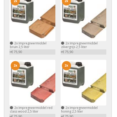
2x
2x
2x
Impregneermiddel
2x
Impregneermiddel
bruin 2,5 liter
zilvergrijs 2,5 liter
+€ 75,90
+€ 75,90
2x
2x
2x
Impregneermiddel red
2x
Impregneermiddel
class wood 2,5 liter
honing 2,5 liter
+€ 75,90
+€ 75,90