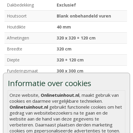
Dakbedekking
Exclusief
Houtsoort
Blank onbehandeld vuren
Houtdikte
40 mm
Afmetingen
320 x 320 + 120 cm
Breedte
320 cm
Diepte
320 + 120 cm
Funderingsmaat
300 x 300 cm
Informatie over cookies
Nokhoogte
ca. 245 cm
Deurhoogte
ca. 195 cm (inclusief kozijn)
Onze website,
Onlinetuinhout.nl
, maakt gebruik van
cookies en daarmee vergelijkbare technieken.
Ramen
2 te openen ramen (enkel glas)
Onlinetuinhout.nl
gebruikt functionele cookies om het
gedrag van websitebezoekers na te gaan en de
Dakafwerking
Zadeldak + luifel
website aan de hand van deze gegevens te
verbeteren. Daarnaast plaatsen derden marketing
Model
Klassiek model
cookies om gepersonaliseerde advertenties te tonen.