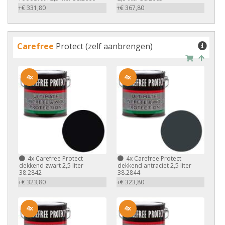
+€ 331,80
+€ 367,80
Carefree
Protect (zelf aanbrengen)
4x
4x
4x
Carefree Protect
4x
Carefree Protect
dekkend zwart 2,5 liter
dekkend antraciet 2,5 liter
38.2842
38.2844
+€ 323,80
+€ 323,80
4x
4x