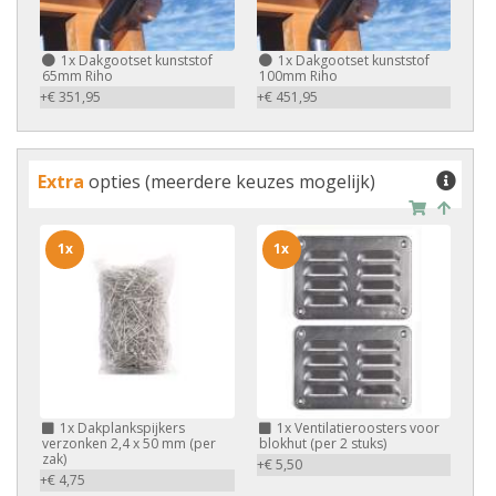
1x
Dakgootset kunststof
1x
Dakgootset kunststof
65mm Riho
100mm Riho
+€ 351,95
+€ 451,95
Extra
opties (meerdere keuzes mogelijk)
1x
1x
1x
Dakplankspijkers
1x
Ventilatieroosters voor
verzonken 2,4 x 50 mm (per
blokhut (per 2 stuks)
zak)
+€ 5,50
+€ 4,75