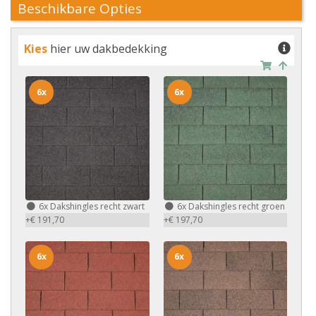
Beschikbare Opties
Kies
hier uw dakbedekking
6x
6x
6x
Dakshingles recht zwart
6x
Dakshingles recht groen
+€ 191,70
+€ 197,70
6x
6x