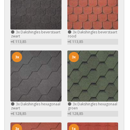
3x
Dakshingles beverstaart
3x
Dakshingles beverstaart
zwart
rood
+€ 113,85
+€ 113,85
3x
3x
3x
Dakshingles hexagonaal
3x
Dakshingles hexagonaal
zwart
groen
+€ 128,85
+€ 128,85
3x
1x