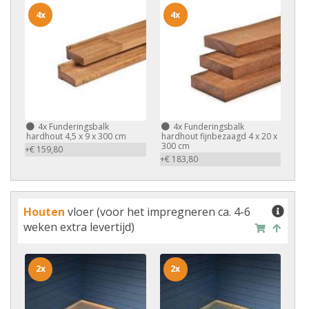
4x
4x
4x
Funderingsbalk
4x
Funderingsbalk
hardhout 4,5 x 9 x 300 cm
hardhout fijnbezaagd 4 x 20 x
300 cm
+€ 159,80
+€ 183,80
Houten
vloer (voor het impregneren ca. 4-6
weken extra levertijd)
2x
2x