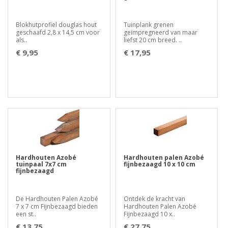
Blokhutprofiel douglas hout
Tuinplank grenen
geschaafd 2,8 x 14,5 cm voor
geïmpregneerd van maar
als..
liefst 20 cm breed. ..
€ 9,95
€ 17,95
Hardhouten Azobé
Hardhouten palen Azobé
tuinpaal 7x7 cm
fijnbezaagd 10 x 10 cm
fijnbezaagd
De Hardhouten Palen Azobé
Ontdek de kracht van
7 x 7 cm Fijnbezaagd bieden
Hardhouten Palen Azobé
een st..
Fijnbezaagd 10 x..
€ 13,75
€ 27,75