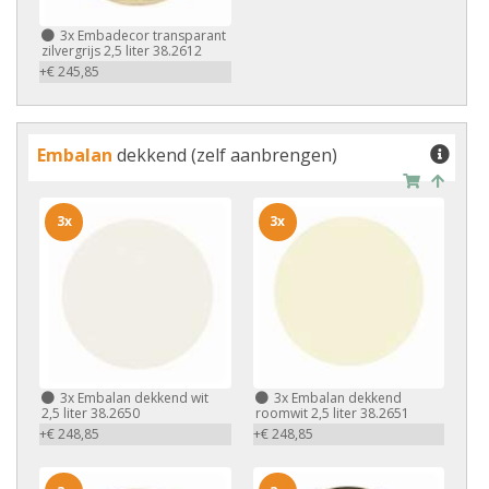
3x
Embadecor transparant
zilvergrijs 2,5 liter 38.2612
+€ 245,85
Embalan
dekkend (zelf aanbrengen)
3x
3x
3x
Embalan dekkend wit
3x
Embalan dekkend
2,5 liter 38.2650
roomwit 2,5 liter 38.2651
+€ 248,85
+€ 248,85