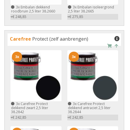
3x
Embalan dekkend
3x
Embalan isoleergrond
roodbruin 2,5 liter 38.2660
2,5 liter 38.2665
+€ 248,85
+€ 275,85
Carefree
Protect (zelf aanbrengen)
3x
3x
3x
Carefree Protect
3x
Carefree Protect
dekkend zwart 2,5 liter
dekkend antraciet 2,5 liter
38.2842
38.2844
+€ 242,85
+€ 242,85