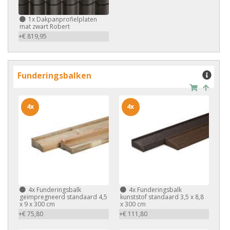
1x
Dakpanprofielplaten
mat zwart Robert
+€ 819,95
Funderingsbalken
4x
4x
4x
Funderingsbalk
4x
Funderingsbalk
geïmpregneerd standaard 4,5
kunststof standaard 3,5 x 8,8
x 9 x 300 cm
x 300 cm
+€ 75,80
+€ 111,80