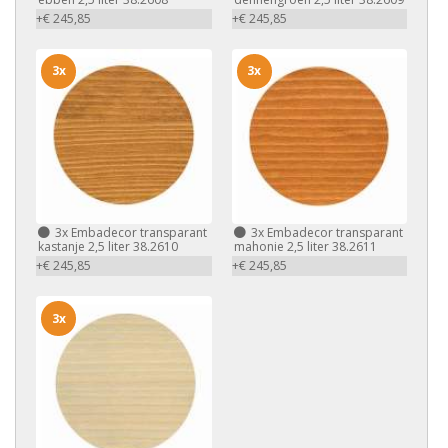
+€ 245,85
+€ 245,85
3x
3x
3x
Embadecor transparant
3x
Embadecor transparant
kastanje 2,5 liter 38.2610
mahonie 2,5 liter 38.2611
+€ 245,85
+€ 245,85
3x