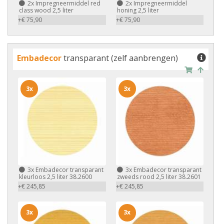
2x
Impregneermiddel red
2x
Impregneermiddel
class wood 2,5 liter
honing 2,5 liter
+€ 75,90
+€ 75,90
Embadecor
transparant (zelf aanbrengen)
3x
3x
3x
Embadecor transparant
3x
Embadecor transparant
kleurloos 2,5 liter 38.2600
zweeds rood 2,5 liter 38.2601
+€ 245,85
+€ 245,85
3x
3x