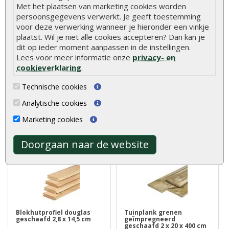
Met het plaatsen van marketing cookies worden
persoonsgegevens verwerkt. Je geeft toestemming
voor deze verwerking wanneer je hieronder een vinkje
Hout is een natuurlijk product met unieke
plaatst. Wil je niet alle cookies accepteren? Dan kan je
eigenschappen. Lees alles over de kenmerken en
dit op ieder moment aanpassen in de instellingen.
natuurlijke variaties van hout.
Meer informatie
Lees voor meer informatie onze
privacy- en
cookieverklaring
.
Technische cookies
Beoordelingen
Analytische cookies
Er zijn geen beoordelingen voor dit product.
Marketing cookies
Geef beoordeling
Doorgaan naar de website
Klanten kochten ook
Blokhutprofiel douglas
Tuinplank grenen
geschaafd 2,8 x 14,5 cm
geïmpregneerd
geschaafd 2 x 20 x 400 cm