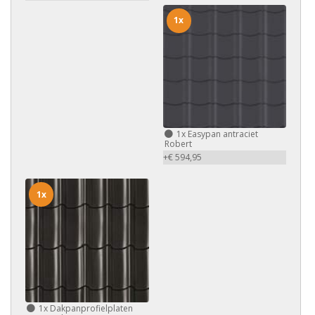
1x
1x
Easypan antraciet
Robert
+€ 594,95
1x
1x
Dakpanprofielplaten