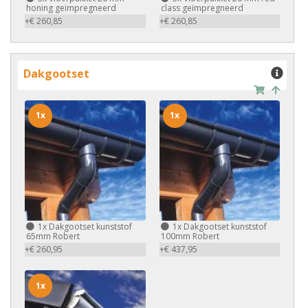
honing geïmpregneerd
class geïmpregneerd
+€ 260,85
+€ 260,85
Dakgootset
1x
1x
1x
Dakgootset kunststof
1x
Dakgootset kunststof
65mm Robert
100mm Robert
+€ 260,95
+€ 437,95
1x