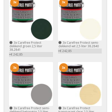
3x
3x
3x
Carefree Protect
3x
Carefree Protect semi-
dekkend groen 2,5 liter
dekkend wit 2,5 liter 38.2840
38.2841
+€ 242,85
+€ 242,85
3x
3x
3x
Carefree Protect semi-
3x
Carefree Protect
dekkend betongrijs 2,5 liter
transparant clear 2,5 liter