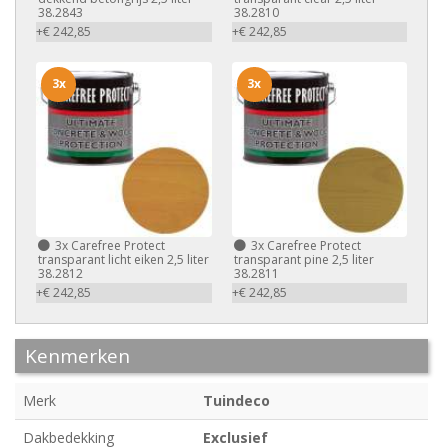
38.2843
38.2810
+€ 242,85
+€ 242,85
3x
3x
3x
Carefree Protect
3x
Carefree Protect
transparant licht eiken 2,5 liter
transparant pine 2,5 liter
38.2812
38.2811
+€ 242,85
+€ 242,85
Kenmerken
Merk
Tuindeco
Dakbedekking
Exclusief