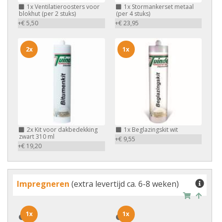
1x
Ventilatieroosters voor
1x
Stormankerset metaal
blokhut (per 2 stuks)
(per 4 stuks)
+€ 5,50
+€ 23,95
2x
1x
2x
Kit voor dakbedekking
1x
Beglazingskit wit
zwart 310 ml
+€ 9,55
+€ 19,20
Impregneren
(extra levertijd ca. 6-8 weken)
1x
1x
1x
1x