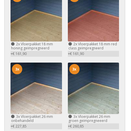
2x
Vloerpakket 18 mm
2x
Vloerpakket 18 mm red
honing geïmpregneerd
class geïmpregneerd
+€ 161,90
+€ 161,90
3x
3x
3x
Vloerpakket 26 mm
3x
Vloerpakket 26 mm
onbehandeld
groen geïmpregneeerd
+€ 227,85
+€ 260,85