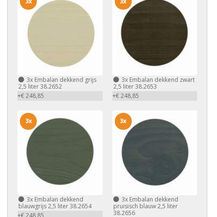
3x
3x
3x
Embalan dekkend grijs
3x
Embalan dekkend zwart
2,5 liter 38.2652
2,5 liter 38.2653
+€ 248,85
+€ 248,85
3x
3x
3x
Embalan dekkend
3x
Embalan dekkend
blauwgrijs 2,5 liter 38.2654
pruisisch blauw 2,5 liter
38.2656
+€ 248,85