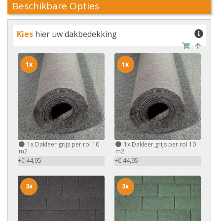
Beschikbare Opties
Kies
hier uw dakbedekking
1x
1x
1x
Dakleer grijs per rol 10
1x
Dakleer grijs per rol 10
m2
m2
+€ 44,95
+€ 44,95
3x
3x