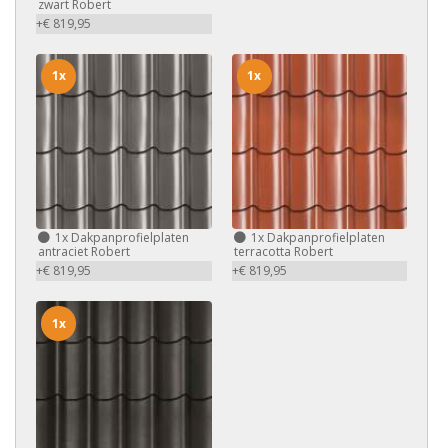
zwart Robert
+€ 819,95
1x
1x
1x
Dakpanprofielplaten
1x
Dakpanprofielplaten
antraciet Robert
terracotta Robert
+€ 819,95
+€ 819,95
1x