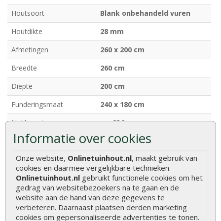
Houtsoort
Blank onbehandeld vuren
Houtdikte
28 mm
Afmetingen
260 x 200 cm
Breedte
260 cm
Diepte
200 cm
Funderingsmaat
240 x 180 cm
Nokhoogte
ca. 236 cm
Informatie over cookies
Deurhoogte
ca. 173 cm (inclusief kozijn)
Onze website,
Onlinetuinhout.nl
, maakt gebruik van
Ramen
Vaste ramen (enkel glas)
cookies en daarmee vergelijkbare technieken.
Onlinetuinhout.nl
gebruikt functionele cookies om het
Dakafwerking
Zadeldak
gedrag van websitebezoekers na te gaan en de
Model
Klassiek model
website aan de hand van deze gegevens te
verbeteren. Daarnaast plaatsen derden marketing
Bevestigingsmaterialen
Inclusief
cookies om gepersonaliseerde advertenties te tonen.