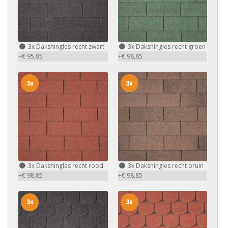
3x
Dakshingles recht zwart
3x
Dakshingles recht groen
+€ 95,85
+€ 98,85
3x
3x
3x
Dakshingles recht rood
3x
Dakshingles recht bruin
+€ 98,85
+€ 98,85
3x
3x