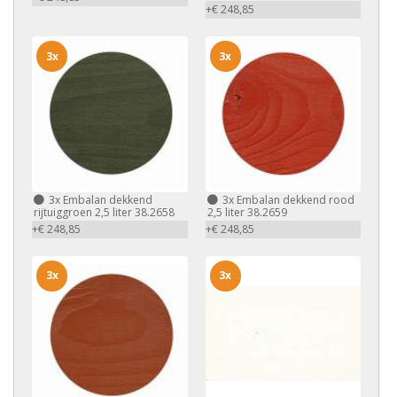
+€ 248,85
3x
3x
3x
Embalan dekkend
3x
Embalan dekkend rood
rijtuiggroen 2,5 liter 38.2658
2,5 liter 38.2659
+€ 248,85
+€ 248,85
3x
3x