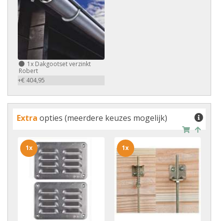
1x
Dakgootset verzinkt
Robert
+€ 404,95
Extra
opties (meerdere keuzes mogelijk)
1x
1x