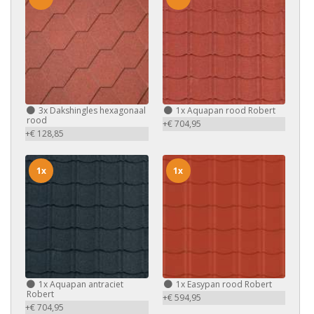
3x
Dakshingles hexagonaal
1x
Aquapan rood Robert
rood
+€ 704,95
+€ 128,85
1x
1x
1x
Aquapan antraciet
1x
Easypan rood Robert
Robert
+€ 594,95
+€ 704,95