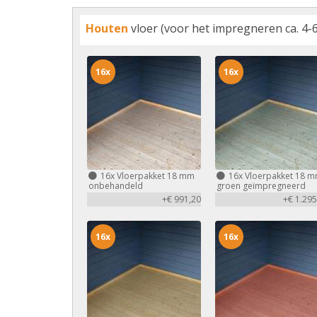
Houten
vloer (voor het impregneren ca. 4-6
16x
16x
16x
Vloerpakket 18 mm
16x
Vloerpakket 18 
onbehandeld
groen geïmpregneerd
+€ 991,20
+€ 1.295
16x
16x