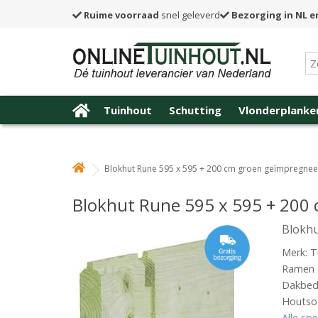
Ruime voorraad
snel geleverd
Bezorging in NL e
Tuinhout
Schutting
Vlonderplanke
Blokhut Rune 595 x 595 + 200 cm groen geïmpregne
Blokhut Rune 595 x 595 + 200
Blokhu
Merk: T
Ramen e
Dakbede
Houtsoo
Alle spe