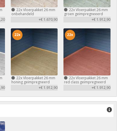
mm
22x
Vloerpakket 26 mm
22x
Vloerpakket 26 mm
d
onbehandeld
groen geïmpregneeerd
,20
+€ 1.670,90
+€ 1.912,90
22x
22x
mm
22x
Vloerpakket 26 mm
22x
Vloerpakket 26 mm
honing geïmpregneerd
red class geïmpregneerd
,90
+€ 1.912,90
+€ 1.912,90