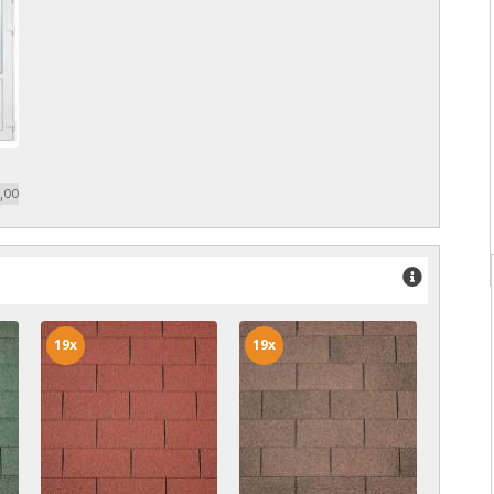
,00
19x
19x