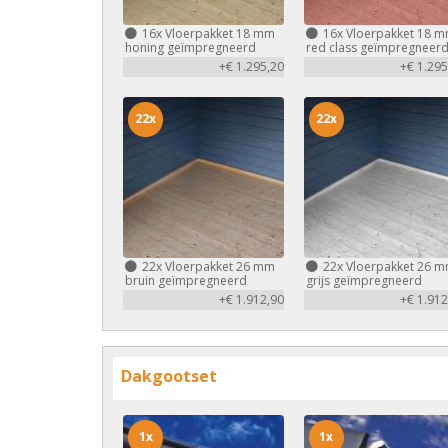
16x
Vloerpakket 18 mm
16x
Vloerpakket 18 
honing geïmpregneerd
red class geïmpregneer
+€ 1.295,20
+€ 1.295
22x
22x
22x
Vloerpakket 26 mm
22x
Vloerpakket 26 
bruin geïmpregneerd
grijs geïmpregneerd
+€ 1.912,90
+€ 1.912
Dakgootset
1x
1x