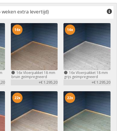
 weken extra levertijd)
16x
16x
mm
16x
Vloerpakket 18 mm
16x
Vloerpakket 18 mm
bruin geïmpregneerd
grijs geïmpregneerd
,20
+€ 1.295,20
+€ 1.295,20
22x
22x