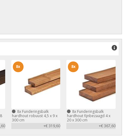
8x
8x
8x
Funderingsbalk
8x
Funderingsbalk
,8
hardhout robuust 4,5 x 9 x
hardhout fijnbezaagd 4 x
300 cm
20 x 300 cm
,60
+€ 319,60
+€ 367,60