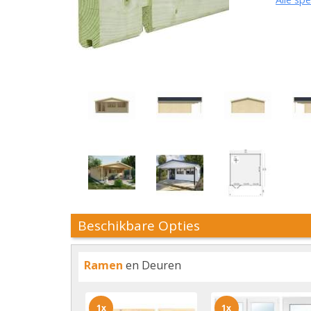
Beschikbare Opties
Ramen
en Deuren
1x
1x