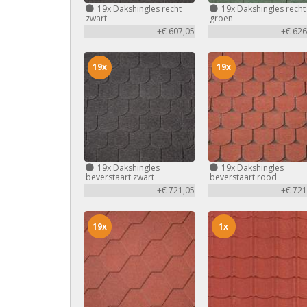
19x
Dakshingles recht
19x
Dakshingles recht
zwart
groen
+€ 607,05
+€ 626
19x
19x
19x
Dakshingles
19x
Dakshingles
beverstaart zwart
beverstaart rood
+€ 721,05
+€ 721
19x
1x