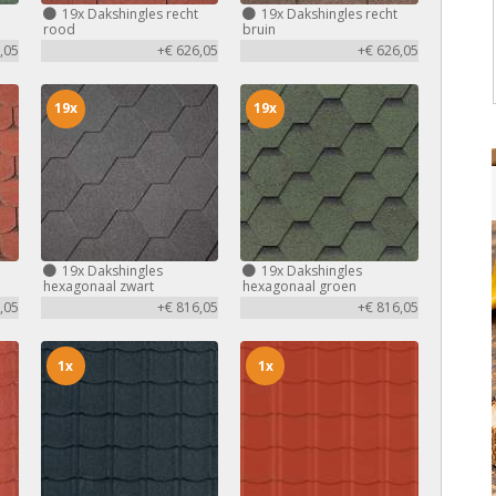
19x
Dakshingles recht
19x
Dakshingles recht
rood
bruin
,05
+€ 626,05
+€ 626,05
19x
19x
19x
Dakshingles
19x
Dakshingles
hexagonaal zwart
hexagonaal groen
,05
+€ 816,05
+€ 816,05
1x
1x