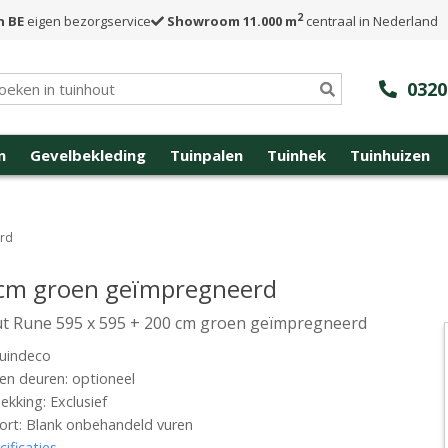
2
n BE
eigen bezorgservice
Showroom 11.000 m
centraal in Nederland
0320
n
Gevelbekleding
Tuinpalen
Tuinhek
Tuinhuizen
erd
 cm groen geïmpregneerd
t Rune 595 x 595 + 200 cm groen geïmpregneerd
uindeco
n deuren: optioneel
kking: Exclusief
rt: Blank onbehandeld vuren
cificaties