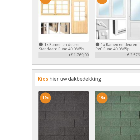
1x
Ramen en deuren
1x
Ramen en deuren
Standaard Rune 40.0865s
PVC Rune 40.0865p
+€ 1.769,00
+€ 3.579
Kies
hier uw dakbedekking
19x
19x