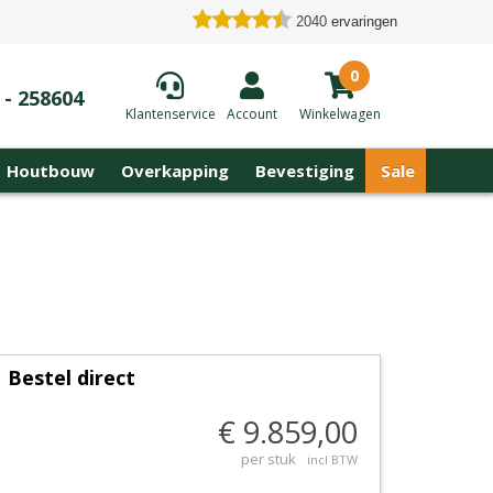
2040
ervaringen
0
 - 258604
Klantenservice
Account
Winkelwagen
Houtbouw
Overkapping
Bevestiging
Sale
Bestel direct
€ 9.859,00
per stuk
incl BTW