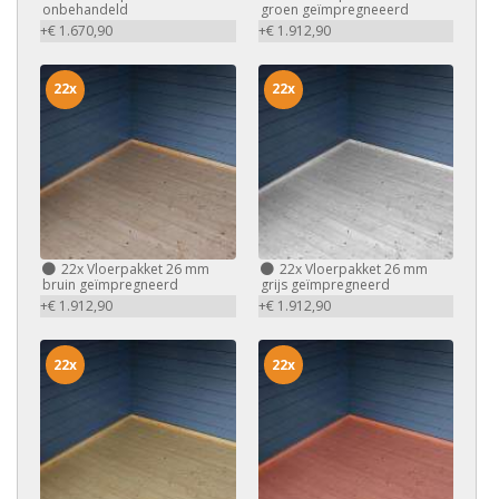
onbehandeld
groen geïmpregneeerd
+€ 1.670,90
+€ 1.912,90
22x
22x
22x
Vloerpakket 26 mm
22x
Vloerpakket 26 mm
bruin geïmpregneerd
grijs geïmpregneerd
+€ 1.912,90
+€ 1.912,90
22x
22x