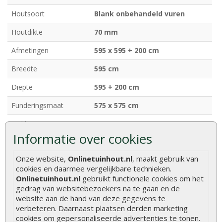
Houtsoort
Blank onbehandeld vuren
Houtdikte
70 mm
Afmetingen
595 x 595 + 200 cm
Breedte
595 cm
Diepte
595 + 200 cm
Funderingsmaat
575 x 575 cm
Nokhoogte
ca. 277 cm
Informatie over cookies
Deurhoogte
ca. 195 cm (inclusief kozijn)
Onze website,
Onlinetuinhout.nl
, maakt gebruik van
Ramen
3 te openen ramen (dubbel
cookies en daarmee vergelijkbare technieken.
glas)
Onlinetuinhout.nl
gebruikt functionele cookies om het
gedrag van websitebezoekers na te gaan en de
Dakafwerking
Zadeldak
website aan de hand van deze gegevens te
Model
Klassiek model
verbeteren. Daarnaast plaatsen derden marketing
cookies om gepersonaliseerde advertenties te tonen.