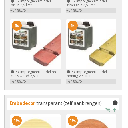
5x
Impregneermiddel
5x
Impregneermiddel
bruin 2,5 liter
zilvergrijs 2,5 liter
+€ 189,75
+€ 189,75
5x
5x
5x
Impregneermiddel red
5x
Impregneermiddel
class wood 2,5 liter
honing 2,5 liter
+€ 189,75
+€ 189,75
Embadecor
transparant (zelf aanbrengen)
10x
10x