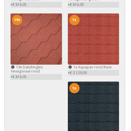
+€ 816,05
+€ 816,05
19x
1x
19x
Dakshingles
1x
Aquapan rood Rune
hexagonaal rood
+€ 3.129,00
+€ 816,05
1x