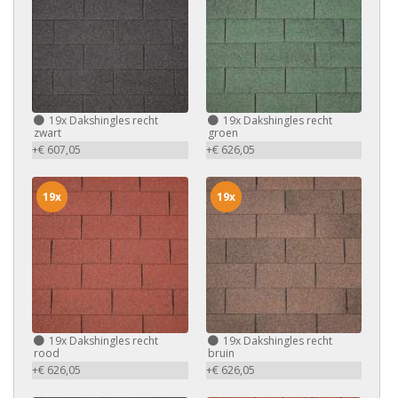
19x
Dakshingles recht
19x
Dakshingles recht
zwart
groen
+€ 607,05
+€ 626,05
19x
19x
19x
Dakshingles recht
19x
Dakshingles recht
rood
bruin
+€ 626,05
+€ 626,05