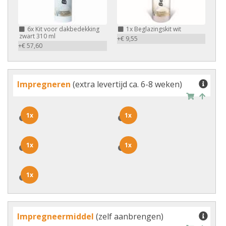
6x
Kit voor dakbedekking
1x
Beglazingskit wit
zwart 310 ml
+€ 9,55
+€ 57,60
Impregneren
(extra levertijd ca. 6-8 weken)
1x
1x
1x
1x
1x
1x
1x
1x
1x
1x
Impregneermiddel
(zelf aanbrengen)