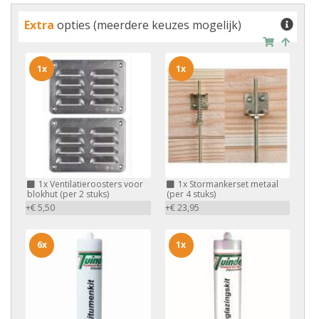
Extra
opties (meerdere keuzes mogelijk)
1x
1x
1x
Ventilatieroosters voor
1x
Stormankerset metaal
blokhut (per 2 stuks)
(per 4 stuks)
+€ 5,50
+€ 23,95
6x
1x