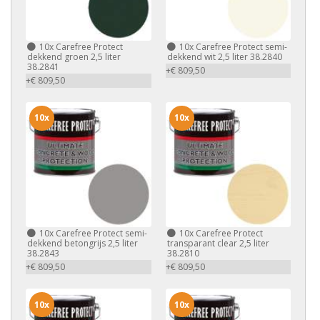
10x
Carefree Protect
10x
Carefree Protect semi-
dekkend groen 2,5 liter
dekkend wit 2,5 liter 38.2840
38.2841
+€ 809,50
+€ 809,50
10x
10x
10x
Carefree Protect semi-
10x
Carefree Protect
dekkend betongrijs 2,5 liter
transparant clear 2,5 liter
38.2843
38.2810
+€ 809,50
+€ 809,50
10x
10x