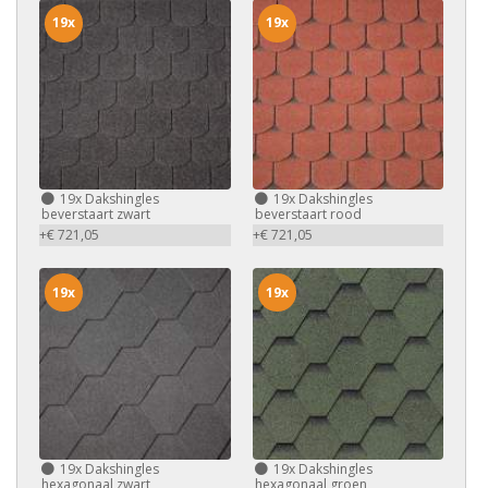
19x
19x
19x
Dakshingles
19x
Dakshingles
beverstaart zwart
beverstaart rood
+€ 721,05
+€ 721,05
19x
19x
19x
Dakshingles
19x
Dakshingles
hexagonaal zwart
hexagonaal groen