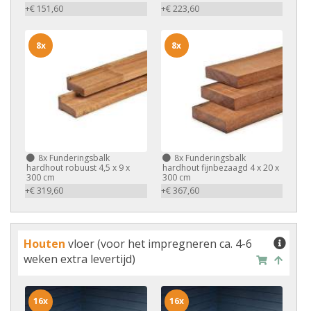
+€ 151,60
+€ 223,60
8x
8x
8x
Funderingsbalk
8x
Funderingsbalk
hardhout robuust 4,5 x 9 x
hardhout fijnbezaagd 4 x 20 x
300 cm
300 cm
+€ 319,60
+€ 367,60
Houten
vloer (voor het impregneren ca. 4-6
weken extra levertijd)
16x
16x