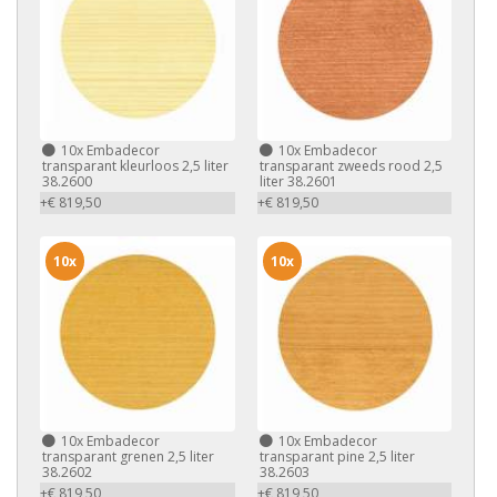
10x
Embadecor
10x
Embadecor
transparant kleurloos 2,5 liter
transparant zweeds rood 2,5
38.2600
liter 38.2601
+€ 819,50
+€ 819,50
10x
10x
10x
Embadecor
10x
Embadecor
transparant grenen 2,5 liter
transparant pine 2,5 liter
38.2602
38.2603
+€ 819,50
+€ 819,50