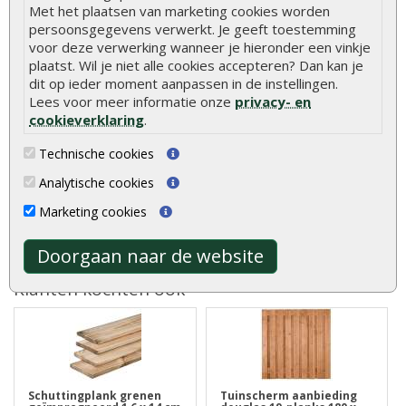
Bevestigingsmaterialen
Inclusief
Met het plaatsen van marketing cookies worden
persoonsgegevens verwerkt. Je geeft toestemming
voor deze verwerking wanneer je hieronder een vinkje
plaatst. Wil je niet alle cookies accepteren? Dan kan je
Hout is een natuurlijk product met unieke
dit op ieder moment aanpassen in de instellingen.
eigenschappen. Lees alles over de kenmerken en
Lees voor meer informatie onze
privacy- en
natuurlijke variaties van hout.
Meer informatie
cookieverklaring
.
Technische cookies
Beoordelingen
Analytische cookies
Er zijn geen beoordelingen voor dit product.
Marketing cookies
Doorgaan naar de website
Geef beoordeling
Klanten kochten ook
Schuttingplank grenen
Tuinscherm aanbieding