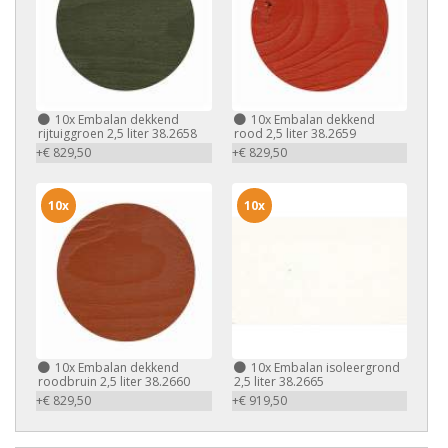
10x
Embalan dekkend
10x
Embalan dekkend
rijtuiggroen 2,5 liter 38.2658
rood 2,5 liter 38.2659
+€ 829,50
+€ 829,50
10x
10x
10x
Embalan dekkend
10x
Embalan isoleergrond
roodbruin 2,5 liter 38.2660
2,5 liter 38.2665
+€ 829,50
+€ 919,50