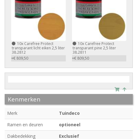
10x
Carefree Protect
10x
Carefree Protect
transparant licht eiken 2,5 liter
transparant pine 2,5 liter
38.2812
38.2811
+€ 809,50
+€ 809,50
Kenmerken
Merk
Tuindeco
Ramen en deuren
optioneel
Dakbedekking
Exclusief