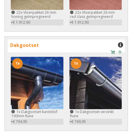
22x
Vloerpakket 26 mm
22x
Vloerpakket 26 mm
honing geïmpregneerd
red class geïmpregneerd
+€ 1.912,90
+€ 1.912,90
Dakgootset
1x
1x
1x
Dakgootset kunststof
1x
Dakgootset verzinkt
100mm Rune
Rune
+€ 794,95
+€ 769,95