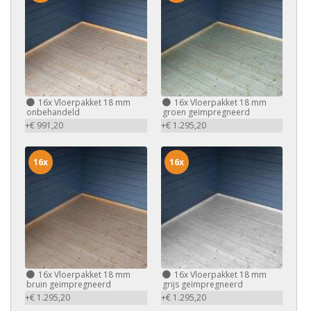
16x
Vloerpakket 18 mm
16x
Vloerpakket 18 mm
onbehandeld
groen geïmpregneerd
+€ 991,20
+€ 1.295,20
16x
16x
16x
Vloerpakket 18 mm
16x
Vloerpakket 18 mm
bruin geïmpregneerd
grijs geïmpregneerd
+€ 1.295,20
+€ 1.295,20