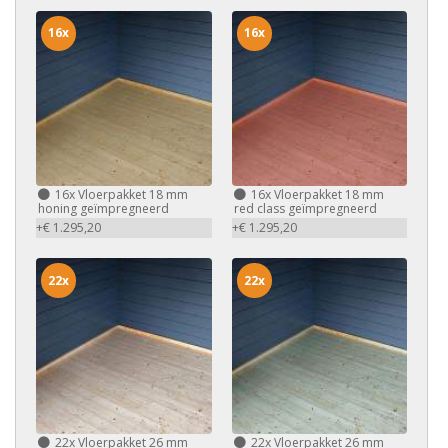
16x
16x
16x
Vloerpakket 18 mm
16x
Vloerpakket 18 mm
honing geïmpregneerd
red class geïmpregneerd
+€ 1.295,20
+€ 1.295,20
22x
22x
22x
Vloerpakket 26 mm
22x
Vloerpakket 26 mm