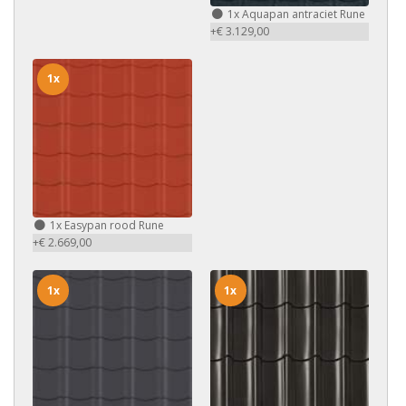
1x
Aquapan antraciet Rune
+€ 3.129,00
1x
1x
Easypan rood Rune
+€ 2.669,00
1x
1x