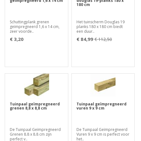
geïmpregneerd 1,6 x 14 cm
douglas 19-planks 180 x
180 cm
Schuttingplank grenen
Het tuinscherm Douglas 19
geïmpregneerd 1,6 x 14 cm,
planks 180 x 180 cm biedt
zeer voorde..
een duur..
€ 3,20
€ 84,99
€ 112,50
Tuinpaal geïmpregneerd
Tuinpaal geïmpregneerd
grenen 8,8 x 8,8 cm
vuren 9 x 9 cm
De Tuinpaal Geïmpregneerd
De Tuinpaal Geïmpregneerd
Grenen 8.8 x 8.8 cm zijn
Vuren 9 x 9 cm is perfect voor
perfect v..
het..