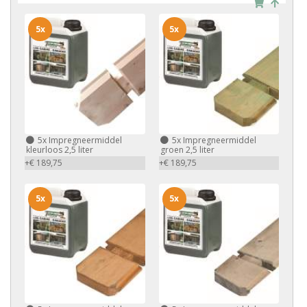
5x
5x
5x
Impregneermiddel
5x
Impregneermiddel
kleurloos 2,5 liter
groen 2,5 liter
+€ 189,75
+€ 189,75
5x
5x