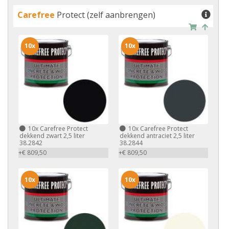
Carefree
Protect (zelf aanbrengen)
10x
10x
10x
Carefree Protect
10x
Carefree Protect
dekkend zwart 2,5 liter
dekkend antraciet 2,5 liter
38.2842
38.2844
+€ 809,50
+€ 809,50
10x
10x