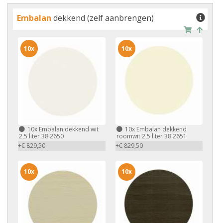
Embalan
dekkend (zelf aanbrengen)
10x
10x
10x
Embalan dekkend wit
10x
Embalan dekkend
2,5 liter 38.2650
roomwit 2,5 liter 38.2651
+€ 829,50
+€ 829,50
10x
10x