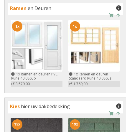
Ramen
en Deuren
1x
1x
1x
Ramen en deuren PVC
1x
Ramen en deuren
Rune 40.0865p
Standaard Rune 40.0865s
+€ 3.579,00
+€ 1.769,00
Kies
hier uw dakbedekking
19x
19x