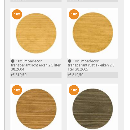
10x
10x
10x
Embadecor
10x
Embadecor
transparant licht eiken 2,5 liter
transparant rustiek eiken 2,5
38.2604
liter 38.2605
+€ 819,50
+€ 819,50
10x
10x