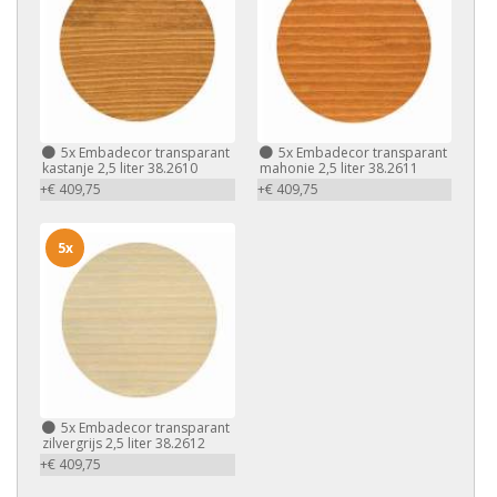
5x
Embadecor transparant
5x
Embadecor transparant
kastanje 2,5 liter 38.2610
mahonie 2,5 liter 38.2611
+€ 409,75
+€ 409,75
5x
5x
Embadecor transparant
zilvergrijs 2,5 liter 38.2612
+€ 409,75