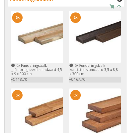
6x
6x
6x
Funderingsbalk
6x
Funderingsbalk
geïmpregneerd standaard 4,5
kunststof standaard 3,5 x 8,8
x 9 x 300 cm
x 300 cm
+€ 113,70
+€ 167,70
6x
6x