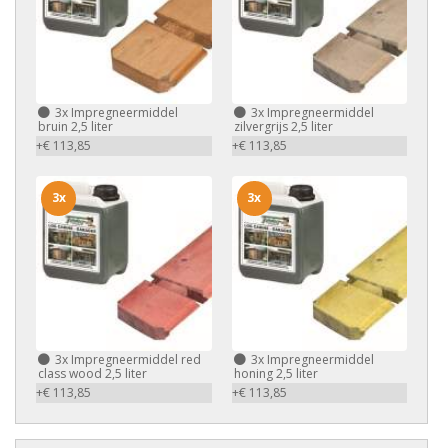
3x
Impregneermiddel
3x
Impregneermiddel
bruin 2,5 liter
zilvergrijs 2,5 liter
+€ 113,85
+€ 113,85
3x
3x
3x
Impregneermiddel red
3x
Impregneermiddel
class wood 2,5 liter
honing 2,5 liter
+€ 113,85
+€ 113,85