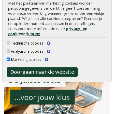
Met het plaatsen van marketing cookies worden
8.9
persoonsgegevens verwerkt. Je geeft toestemming
voor deze verwerking wanneer je hieronder een vinkje
plaatst. Wil je niet alle cookies accepteren? Dan kan je
dit op ieder moment aanpassen in de instellingen.
Lees voor meer informatie onze
privacy- en
cookieverklaring
.
gebaseerd op
2040
ervaringen
Technische cookies
Meer ervaringen op
klantervaringen.nl
Analytische cookies
Marketing cookies
Doorgaan naar de website