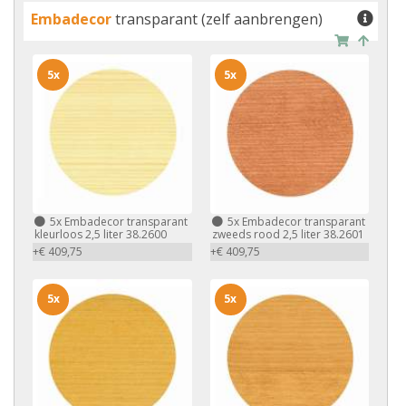
Embadecor
transparant (zelf aanbrengen)
5x
5x
5x
Embadecor transparant
5x
Embadecor transparant
kleurloos 2,5 liter 38.2600
zweeds rood 2,5 liter 38.2601
+€ 409,75
+€ 409,75
5x
5x