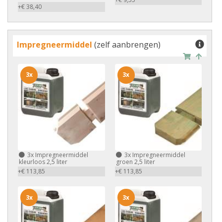
+€ 38,40
Impregneermiddel
(zelf aanbrengen)
3x
3x
3x
Impregneermiddel
3x
Impregneermiddel
kleurloos 2,5 liter
groen 2,5 liter
+€ 113,85
+€ 113,85
3x
3x