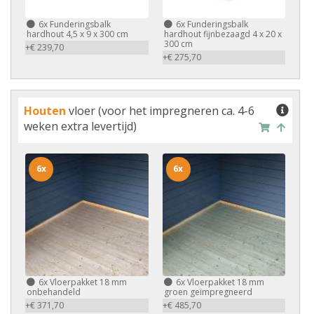
6x
Funderingsbalk
6x
Funderingsbalk
hardhout 4,5 x 9 x 300 cm
hardhout fijnbezaagd 4 x 20 x
300 cm
+€ 239,70
+€ 275,70
Houten
vloer (voor het impregneren ca. 4-6
weken extra levertijd)
6x
6x
6x
Vloerpakket 18 mm
6x
Vloerpakket 18 mm
onbehandeld
groen geïmpregneerd
+€ 371,70
+€ 485,70