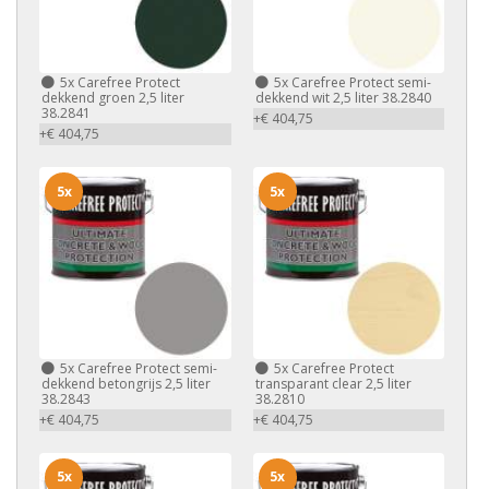
5x
Carefree Protect
5x
Carefree Protect semi-
dekkend groen 2,5 liter
dekkend wit 2,5 liter 38.2840
38.2841
+€ 404,75
+€ 404,75
5x
5x
5x
Carefree Protect semi-
5x
Carefree Protect
dekkend betongrijs 2,5 liter
transparant clear 2,5 liter
38.2843
38.2810
+€ 404,75
+€ 404,75
5x
5x