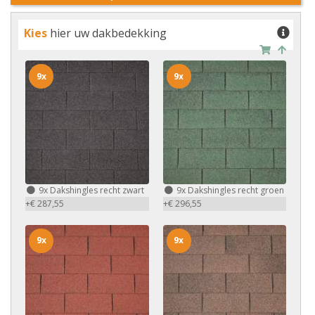
Kies
hier uw dakbedekking
9x
9x
9x
Dakshingles recht zwart
9x
Dakshingles recht groen
+€ 287,55
+€ 296,55
9x
9x