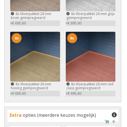
8x
Vloerpakket 26 mm
8x
Vloerpakket 26 mm grijs
bruin geïmpregneerd
geïmpregneerd
+€ 695,60
+€ 695,60
8x
8x
8x
Vloerpakket 26 mm
8x
Vloerpakket 26 mm red
honing geïmpregneerd
class geïmpregneerd
+€ 695,60
+€ 695,60
Extra
opties (meerdere keuzes mogelijk)