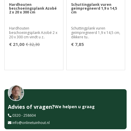
Hardhouten
Schuttingplank vuren
beschoeiingsplank Azobé
geïmpregneerd 1,9 x 14,5
2 x 20 x 300 cm
cm
Hardhouten
Schuttingplank vuren
beschoeiingsplank Azobé 2 x
geïmpregneerd 1,9 x 14,5 cm,
20 x 300 cm vindt u z..
dikkere tu..
€ 21,00
€ 7,85
€ 32,30
Advies of vragen?
We helpen u graag
0320 - 258604
info@onlinetuinhout.nl