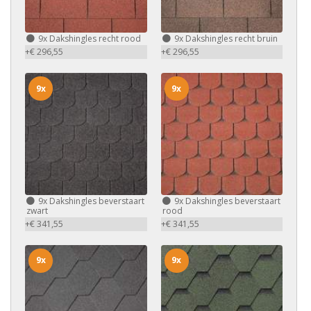
9x
Dakshingles recht rood
9x
Dakshingles recht bruin
+€ 296,55
+€ 296,55
9x
9x
9x
Dakshingles beverstaart
9x
Dakshingles beverstaart
zwart
rood
+€ 341,55
+€ 341,55
9x
9x