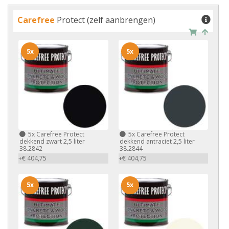
Carefree
Protect (zelf aanbrengen)
5x
5x
5x
Carefree Protect
5x
Carefree Protect
dekkend zwart 2,5 liter
dekkend antraciet 2,5 liter
38.2842
38.2844
+€ 404,75
+€ 404,75
5x
5x