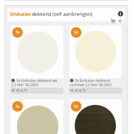
Embalan
dekkend (zelf aanbrengen)
5x
5x
5x
Embalan dekkend wit
5x
Embalan dekkend
2,5 liter 38.2650
roomwit 2,5 liter 38.2651
+€ 414,75
+€ 414,75
5x
5x