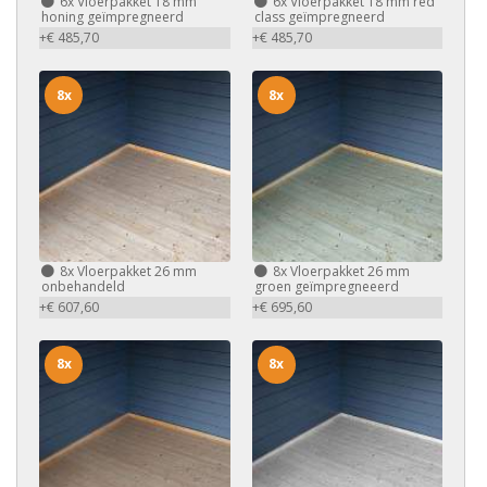
6x
Vloerpakket 18 mm
6x
Vloerpakket 18 mm red
honing geïmpregneerd
class geïmpregneerd
+€ 485,70
+€ 485,70
8x
8x
8x
Vloerpakket 26 mm
8x
Vloerpakket 26 mm
onbehandeld
groen geïmpregneeerd
+€ 607,60
+€ 695,60
8x
8x