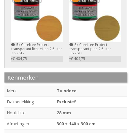
5x
Carefree Protect
5x
Carefree Protect
transparant licht eiken 2,5 liter
transparant pine 2,5 liter
38.2812
38.2811
+€ 404,75
+€ 404,75
Kenmerken
Merk
Tuindeco
Dakbedekking
Exclusief
Houtdikte
28 mm
Afmetingen
300 + 140 x 300 cm