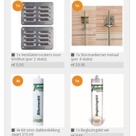
1x
1x
1x
Ventilatieroosters voor
1x
Stormankerset metaal
blokhut (per 2 stuks)
(per 4 stuks)
+€ 5,50
+€ 23,95
4x
1x
4x
Kit voor dakbedekking
1x
Beglazingskit wit
zwart 310 ml
+€ 9,55