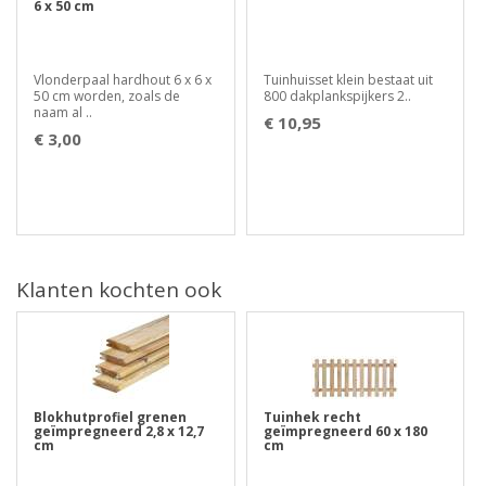
6 x 50 cm
Vlonderpaal hardhout 6 x 6 x
Tuinhuisset klein bestaat uit
50 cm worden, zoals de
800 dakplankspijkers 2..
naam al ..
€ 10,95
€ 3,00
Klanten kochten ook
Blokhutprofiel grenen
Tuinhek recht
geïmpregneerd 2,8 x 12,7
geïmpregneerd 60 x 180
cm
cm