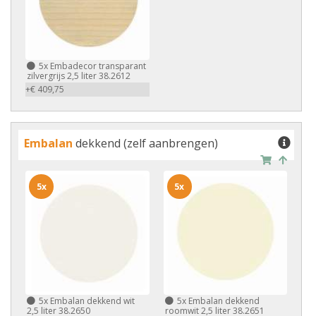
5x
Embadecor transparant
zilvergrijs 2,5 liter 38.2612
+€ 409,75
Embalan
dekkend (zelf aanbrengen)
5x
5x
5x
Embalan dekkend wit
5x
Embalan dekkend
2,5 liter 38.2650
roomwit 2,5 liter 38.2651