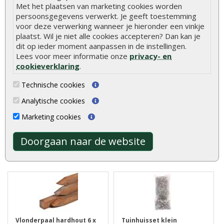
Met het plaatsen van marketing cookies worden
persoonsgegevens verwerkt. Je geeft toestemming
voor deze verwerking wanneer je hieronder een vinkje
plaatst. Wil je niet alle cookies accepteren? Dan kan je
dit op ieder moment aanpassen in de instellingen.
Asfaltnagels verzonken 3
Werkhandschoenen Oxxa
Lees voor meer informatie onze
privacy- en
x 15 mm (per zak)
builder oranje-geel
cookieverklaring
.
Technische cookies
Asfaltnagels kunt u gebruiken
Stevige handschoenen met
voor het vastzetten van
extra grip. Ideaal bij het
Analytische cookies
daklee..
verwerke..
€ 2,10
€ 2,50
Marketing cookies
Doorgaan naar de website
Vlonderpaal hardhout 6 x
Tuinhuisset klein