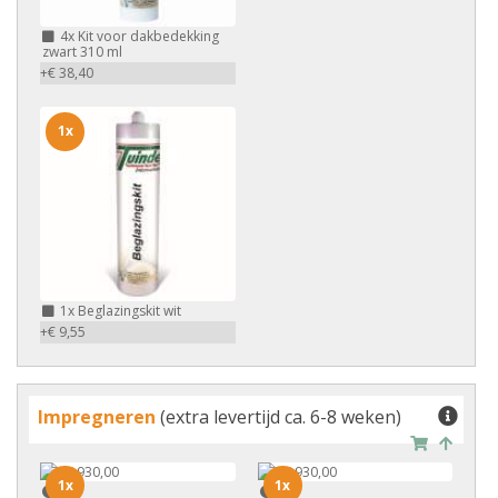
4x
Kit voor dakbedekking
zwart 310 ml
+€ 38,40
1x
1x
Beglazingskit wit
+€ 9,55
Impregneren
(extra levertijd ca. 6-8 weken)
1x
1x
1x
1x