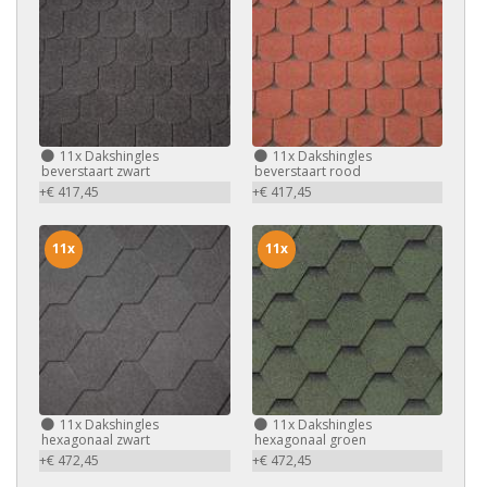
11x
Dakshingles
11x
Dakshingles
beverstaart zwart
beverstaart rood
+€ 417,45
+€ 417,45
11x
11x
11x
Dakshingles
11x
Dakshingles
hexagonaal zwart
hexagonaal groen
+€ 472,45
+€ 472,45