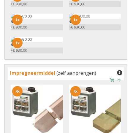
+€ 930,00
+€ 930,00
1x
1x
1x
1x
+€ 930,00
+€ 930,00
1x
1x
+€ 930,00
Impregneermiddel
(zelf aanbrengen)
4x
4x