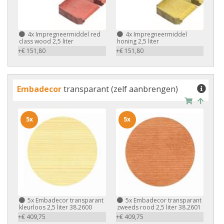
4x
Impregneermiddel red
4x
Impregneermiddel
class wood 2,5 liter
honing 2,5 liter
+€ 151,80
+€ 151,80
Embadecor
transparant (zelf aanbrengen)
5x
5x
5x
Embadecor transparant
5x
Embadecor transparant
kleurloos 2,5 liter 38.2600
zweeds rood 2,5 liter 38.2601
+€ 409,75
+€ 409,75