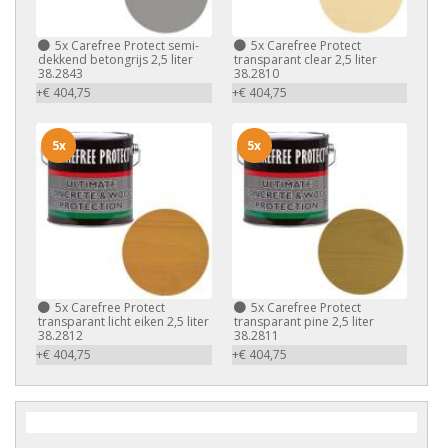
5x
Carefree Protect semi-
5x
Carefree Protect
dekkend betongrijs 2,5 liter
transparant clear 2,5 liter
38.2843
38.2810
+€ 404,75
+€ 404,75
5x
5x
5x
Carefree Protect
5x
Carefree Protect
transparant licht eiken 2,5 liter
transparant pine 2,5 liter
38.2812
38.2811
+€ 404,75
+€ 404,75