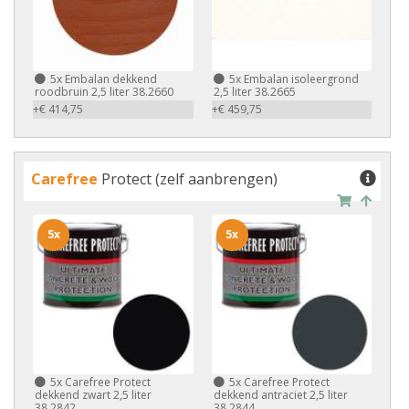
5x
Embalan dekkend
5x
Embalan isoleergrond
roodbruin 2,5 liter 38.2660
2,5 liter 38.2665
+€ 414,75
+€ 459,75
Carefree
Protect (zelf aanbrengen)
5x
5x
5x
Carefree Protect
5x
Carefree Protect
dekkend zwart 2,5 liter
dekkend antraciet 2,5 liter
38.2842
38.2844