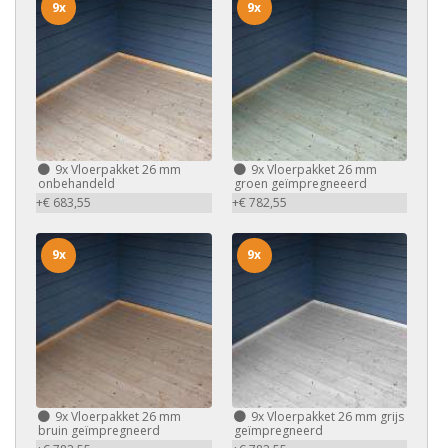
9x
9x
9x
Vloerpakket 26 mm
9x
Vloerpakket 26 mm
onbehandeld
groen geïmpregneeerd
+€ 683,55
+€ 782,55
9x
9x
9x
Vloerpakket 26 mm
9x
Vloerpakket 26 mm grijs
bruin geïmpregneerd
geïmpregneerd