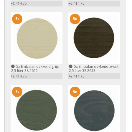
+€ 414,75
+€ 414,75
5x
5x
5x
Embalan dekkend grijs
5x
Embalan dekkend zwart
2,5 liter 38.2652
2,5 liter 38.2653
+€ 414,75
+€ 414,75
5x
5x