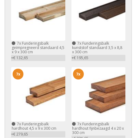
7x
Funderingsbalk
7x
Funderingsbalk
geïmpregneerd standaard 4,5
kunststof standaard 3,5 x 8,8
x 9 x 300 cm
x 300 cm
+€ 132,65
+€ 195,65
7x
7x
7x
Funderingsbalk
7x
Funderingsbalk
hardhout 4,5 x 9 x 300 cm
hardhout fijnbezaagd 4 x 20 x
300 cm
+€ 279,65