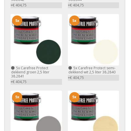
+€ 404,75
+€ 404,75
5x
5x
5x
Carefree Protect
5x
Carefree Protect semi-
dekkend groen 2,5 liter
dekkend wit 2,5 liter 38.2840
38.2841
+€ 404,75
+€ 404,75
5x
5x