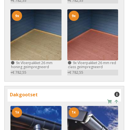
+€ 782,55
+€ 782,55
9x
9x
9x
Vloerpakket 26 mm
9x
Vloerpakket 26 mm red
honing geïmpregneerd
class geïmpregneerd
+€ 782,55
+€ 782,55
Dakgootset
1x
1x