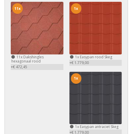
11x
1x
11x
Dakshingles
1x
Easypan rood Skeg
hexagonaal rood
+€ 1.779,00
+€ 472,45
1x
1x
Easypan antraciet Skeg
+€ 1.779,00