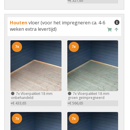
+€ 321,65
Houten
vloer (voor het impregneren ca. 4-6
weken extra levertijd)
7x
7x
7x
Vloerpakket 18 mm
7x
Vloerpakket 18 mm
onbehandeld
groen geïmpregneerd
+€ 433,65
+€ 566,65
7x
7x