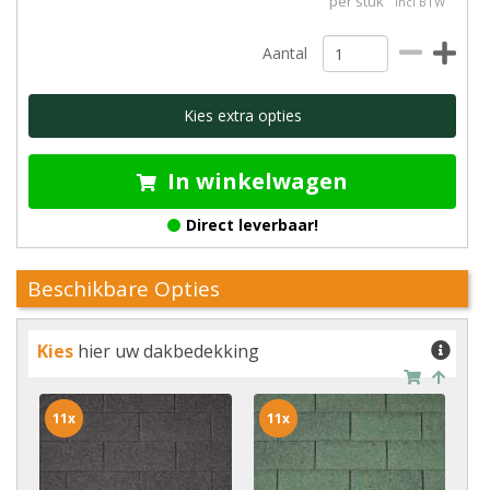
per stuk
incl BTW
Aantal
Kies extra opties
In winkelwagen
Direct leverbaar!
Beschikbare Opties
Kies
hier uw dakbedekking
11x
11x