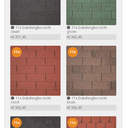
11x
Dakshingles recht
11x
Dakshingles recht
zwart
groen
+€ 351,45
+€ 362,45
11x
11x
11x
Dakshingles recht
11x
Dakshingles recht
rood
bruin
+€ 362,45
+€ 362,45
11x
11x