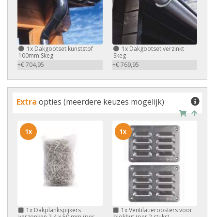
1x
Dakgootset kunststof
1x
Dakgootset verzinkt
100mm Skeg
Skeg
+€ 704,95
+€ 769,95
Extra
opties (meerdere keuzes mogelijk)
1x
1x
1x
Dakplankspijkers
1x
Ventilatieroosters voor
verzonken 2,4 x 50 mm (per
blokhut (per 2 stuks)