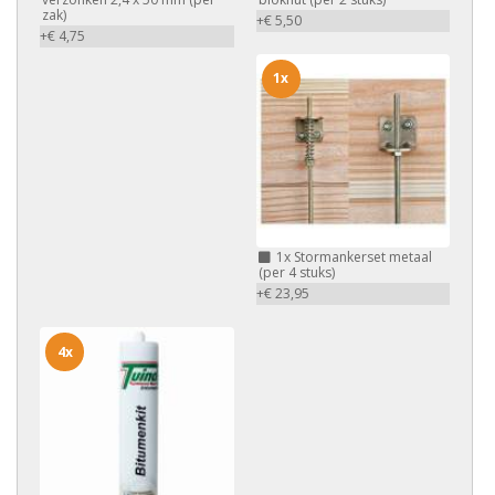
zak)
+€ 5,50
+€ 4,75
1x
1x
Stormankerset metaal
(per 4 stuks)
+€ 23,95
4x