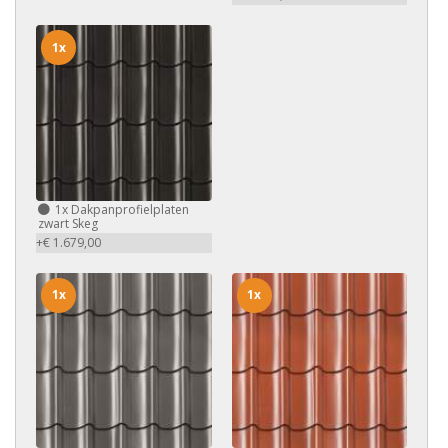
1x
1x
Dakpanprofielplaten
zwart Skeg
+€ 1.679,00
1x
1x