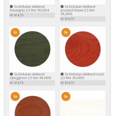
5x
Embalan dekkend
5x
Embalan dekkend
blauwgrijs 2,5 liter 38.2654
pruisisch blauw 2,5 liter
38.2656
+€ 414,75
+€ 414,75
5x
5x
5x
Embalan dekkend
5x
Embalan dekkend rood
rijtuiggroen 2,5 liter 38.2658
2,5 liter 38.2659
+€ 414,75
+€ 414,75
5x
5x