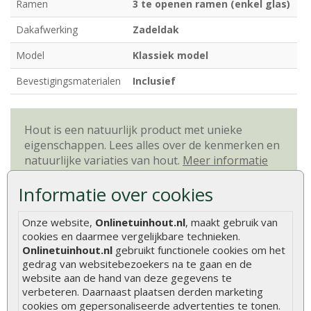
Ramen
3 te openen ramen (enkel glas)
Dakafwerking
Zadeldak
Model
Klassiek model
Bevestigingsmaterialen
Inclusief
Hout is een natuurlijk product met unieke
eigenschappen. Lees alles over de kenmerken en
natuurlijke variaties van hout.
Meer informatie
Informatie over cookies
Beoordelingen
Onze website,
Onlinetuinhout.nl
, maakt gebruik van
cookies en daarmee vergelijkbare technieken.
Er zijn geen beoordelingen voor dit product.
Onlinetuinhout.nl
gebruikt functionele cookies om het
gedrag van websitebezoekers na te gaan en de
Geef beoordeling
website aan de hand van deze gegevens te
verbeteren. Daarnaast plaatsen derden marketing
Aanbevolen producten
cookies om gepersonaliseerde advertenties te tonen.