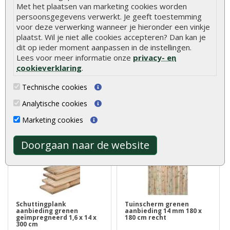
Met het plaatsen van marketing cookies worden
persoonsgegevens verwerkt. Je geeft toestemming
voor deze verwerking wanneer je hieronder een vinkje
Tuinscherm aanbieding
Tuinplank grenen
douglas 19-planks 180 x
geïmpregneerd 1,6 x 14 x
plaatst. Wil je niet alle cookies accepteren? Dan kan je
180 cm
500 cm
dit op ieder moment aanpassen in de instellingen.
Lees voor meer informatie onze
privacy- en
cookieverklaring
.
Het tuinscherm Douglas 19
Tuinplank grenen
planks 180 x 180 cm biedt
geïmpregneerd 1,6 x 14 x 500
een duur..
cm is ideaal t..
Technische cookies
€ 84,99
€ 9,35
€ 112,50
Analytische cookies
Marketing cookies
Doorgaan naar de website
Schuttingplank
Tuinscherm grenen
aanbieding grenen
aanbieding 14 mm 180 x
geïmpregneerd 1,6 x 14 x
180 cm recht
300 cm