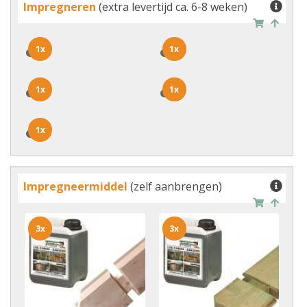
Impregneren
(extra levertijd ca. 6-8 weken)
1x
1x
1x
1x
1x
1x
1x
1x
1x
1x
Impregneermiddel
(zelf aanbrengen)
3x
3x