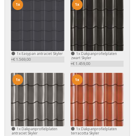
1x
1x
1x
Easypan antraciet Skyler
1x
Dakpanprofielplaten
zwart Skyler
+€ 1.569,00
+€ 1.459,00
1x
1x
1x
Dakpanprofielplaten
1x
Dakpanprofielplaten
antraciet Skyler
terracotta Skyler