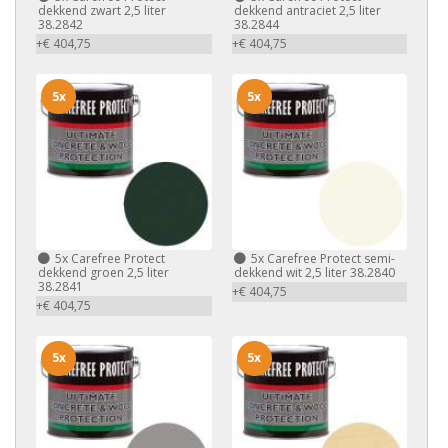
dekkend zwart 2,5 liter
dekkend antraciet 2,5 liter
38.2842
38.2844
+€ 404,75
+€ 404,75
5x
5x
5x
Carefree Protect
5x
Carefree Protect semi-
dekkend groen 2,5 liter
dekkend wit 2,5 liter 38.2840
38.2841
+€ 404,75
+€ 404,75
5x
5x