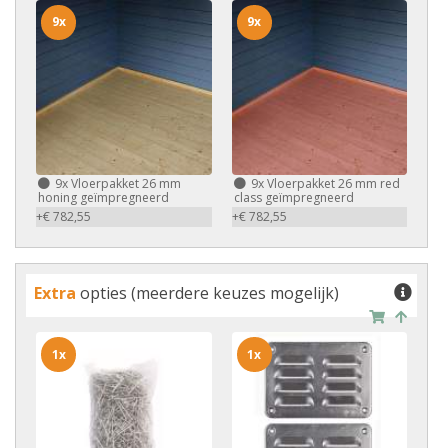
9x
9x
9x
Vloerpakket 26 mm
9x
Vloerpakket 26 mm red
honing geïmpregneerd
class geïmpregneerd
+€ 782,55
+€ 782,55
Extra
opties (meerdere keuzes mogelijk)
1x
1x