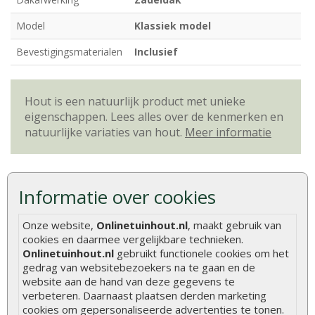
Model
Klassiek model
Bevestigingsmaterialen
Inclusief
Hout is een natuurlijk product met unieke
eigenschappen. Lees alles over de kenmerken en
natuurlijke variaties van hout.
Meer informatie
Beoordelingen
Informatie over cookies
Er zijn geen beoordelingen voor dit product.
Onze website,
Onlinetuinhout.nl
, maakt gebruik van
cookies en daarmee vergelijkbare technieken.
Geef beoordeling
Onlinetuinhout.nl
gebruikt functionele cookies om het
gedrag van websitebezoekers na te gaan en de
Klanten kochten ook
website aan de hand van deze gegevens te
verbeteren. Daarnaast plaatsen derden marketing
cookies om gepersonaliseerde advertenties te tonen.