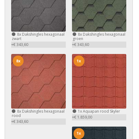
8x
Dakshingles hexagonaal
8x
Dakshingles hexagonaal
zwart
groen
+€ 343,60
+€ 343,60
8x
1x
8x
Dakshingles hexagonaal
1x
Aquapan rood Skyler
rood
+€ 1.859,00
+€ 343,60
1x