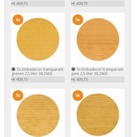
+€ 409,75
+€ 409,75
5x
5x
5x
Embadecor transparant
5x
Embadecor transparant
grenen 2,5 liter 38.2602
pine 2,5 liter 38.2603
+€ 409,75
+€ 409,75
5x
5x