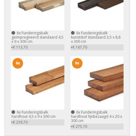
6x
Funderingsbalk
6x
Funderingsbalk
geïmpregneerd standaard 4,5
kunststof standaard 3,5 x 8,8
x 9 x 300 cm
x 300 cm
+€ 113,70
+€ 167,70
6x
6x
6x
Funderingsbalk
6x
Funderingsbalk
hardhout 4,5 x 9 x 300 cm
hardhout fijnbezaagd 4 x 20 x
300 cm
+€ 239,70
+€ 275,70