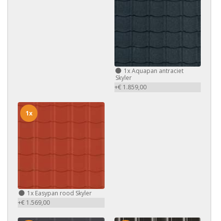
1x
Aquapan antraciet
Skyler
+€ 1.859,00
1x
1x
Easypan rood Skyler
+€ 1.569,00