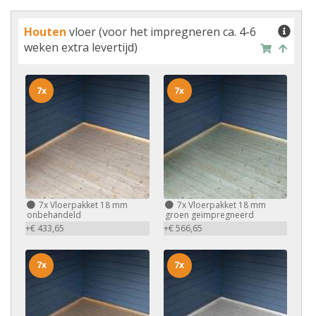
Houten
vloer (voor het impregneren ca. 4-6
weken extra levertijd)
7x
7x
7x
Vloerpakket 18 mm
7x
Vloerpakket 18 mm
onbehandeld
groen geïmpregneerd
+€ 433,65
+€ 566,65
7x
7x