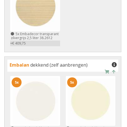
5x
Embadecor transparant
zilvergrijs 2,5 liter 38.2612
+€ 409,75
Embalan
dekkend (zelf aanbrengen)
5x
5x