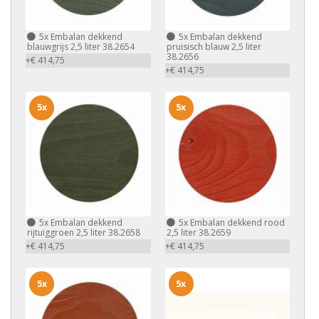
5x
Embalan dekkend
5x
Embalan dekkend
blauwgrijs 2,5 liter 38.2654
pruisisch blauw 2,5 liter
38.2656
+€ 414,75
+€ 414,75
5x
5x
5x
Embalan dekkend
5x
Embalan dekkend rood
rijtuiggroen 2,5 liter 38.2658
2,5 liter 38.2659
+€ 414,75
+€ 414,75
5x
5x