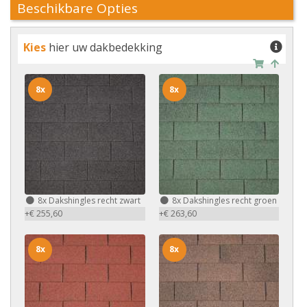
Beschikbare Opties
Kies
hier uw dakbedekking
8x
8x
8x
Dakshingles recht zwart
8x
Dakshingles recht groen
+€ 255,60
+€ 263,60
8x
8x