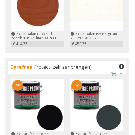
5x
Embalan dekkend
5x
Embalan isoleergrond
roodbruin 2,5 liter 38.2660
2,5 liter 38.2665
+€ 414,75
+€ 459,75
Carefree
Protect (zelf aanbrengen)
5x
5x
5x
Carefree Protect
5x
Carefree Protect