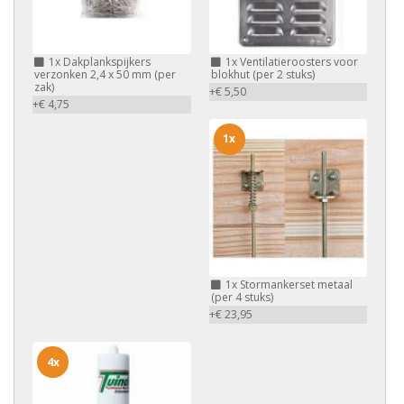
1x
Dakplankspijkers
1x
Ventilatieroosters voor
verzonken 2,4 x 50 mm (per
blokhut (per 2 stuks)
zak)
+€ 5,50
+€ 4,75
1x
1x
Stormankerset metaal
(per 4 stuks)
+€ 23,95
4x