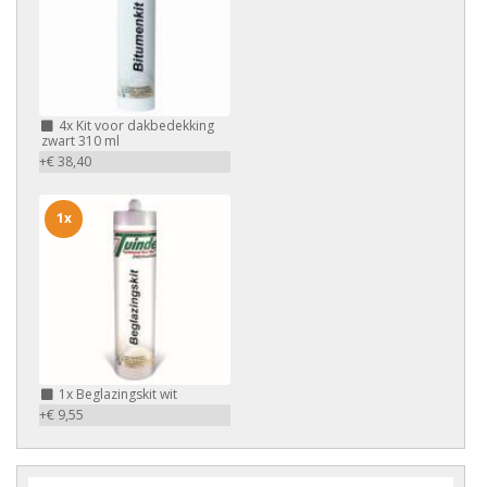
4x
Kit voor dakbedekking
zwart 310 ml
+€ 38,40
1x
1x
Beglazingskit wit
+€ 9,55