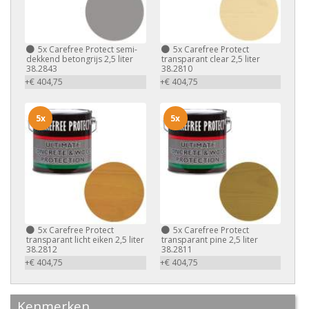
5x
Carefree Protect semi-
5x
Carefree Protect
dekkend betongrijs 2,5 liter
transparant clear 2,5 liter
38.2843
38.2810
+€ 404,75
+€ 404,75
5x
5x
5x
Carefree Protect
5x
Carefree Protect
transparant licht eiken 2,5 liter
transparant pine 2,5 liter
38.2812
38.2811
+€ 404,75
+€ 404,75
Kenmerken