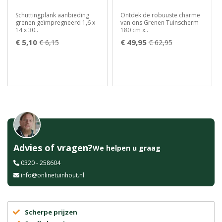
Schuttingplank aanbieding
Ontdek de robuuste charme
grenen geïmpregneerd 1,6 x
van ons Grenen Tuinscherm
14 x 30..
180 cm x..
€ 5,10
€ 49,95
€ 6,15
€ 62,95
Advies of vragen?
We helpen u graag
0320 - 258604
info@onlinetuinhout.nl
Scherpe prijzen