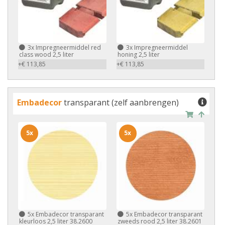
3x
Impregneermiddel red
3x
Impregneermiddel
class wood 2,5 liter
honing 2,5 liter
+€ 113,85
+€ 113,85
Embadecor
transparant (zelf aanbrengen)
5x
5x
5x
Embadecor transparant
5x
Embadecor transparant
kleurloos 2,5 liter 38.2600
zweeds rood 2,5 liter 38.2601