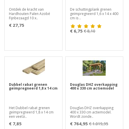
Ontdek de kracht van
De schuttingplank grenen
Hardhouten Palen Azobé
geïmpregneerd 1,6 x 14 x 400
Fijnbezaagd 10 x..
cm is ..
€ 27,75
€ 6,75
€ 8,10
Dubbel rabat grenen
Douglas DHZ overkapping
geïmpregneerd 1,8 x 14 cm
400 x 330 cm actiemodel
Het Dubbel rabat grenen
Douglas DHZ overkapping
geïmpregneerd 1,8 x 14 cm
400 x 330 cm actiemodel.
een veelzi..
Wordt zonde..
€ 7,85
€ 764,95
€ 1.019,95