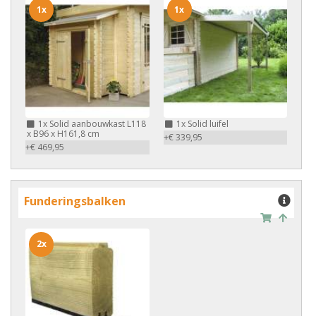
1x
1x
1x
Solid aanbouwkast L118
1x
Solid luifel
x B96 x H161,8 cm
+€ 339,95
+€ 469,95
Funderingsbalken
2x