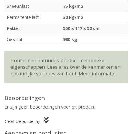
Sneeuwlast
75 kg/m2
Permanente last
30 kg/m2
Pakket
550 x 117 x 52 cm
Gewicht
980 kg
Hout is een natuurlijk product met unieke
eigenschappen. Lees alles over de kenmerken en
natuurlijke variaties van hout.
Meer informatie
Beoordelingen
Er zijn geen beoordelingen voor dit product.
Geef beoordeling
Aanbevolen producten