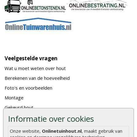
Veelgestelde vragen
Wat u moet weten over hout
Berekenen van de hoeveelheid
Foto's en voorbeelden
Montage
Gekeurd hout
Informatie over cookies
De fundering van een vlonder leggen
Hoe zelf een houten overkapping maken
Onze website,
Onlinetuinhout.nl
, maakt gebruik van
Hoe zelf een vlonder leggen