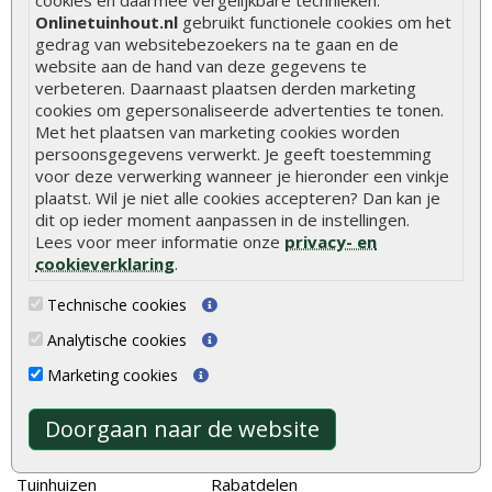
cookies en daarmee vergelijkbare technieken.
Onlinetuinhout.nl
gebruikt functionele cookies om het
Hoe betonpaal plaatsen
gedrag van websitebezoekers na te gaan en de
website aan de hand van deze gegevens te
Hoe schutting plaatsen
verbeteren. Daarnaast plaatsen derden marketing
cookies om gepersonaliseerde advertenties te tonen.
De 9 beste tuinschermen van Onlinetuinhout.nl
Met het plaatsen van marketing cookies worden
Stijlvolle houtsoorten voor in de tuin
persoonsgegevens verwerkt. Je geeft toestemming
voor deze verwerking wanneer je hieronder een vinkje
Duurzame tuin
plaatst. Wil je niet alle cookies accepteren? Dan kan je
Welke palen voor een schapenhek
dit op ieder moment aanpassen in de instellingen.
Lees voor meer informatie onze
privacy- en
cookieverklaring
.
Alle populaire categorieën
Technische cookies
Tuinhout
Tuindeuren
Analytische cookies
Schutting
Tuinschermen
Marketing cookies
Vlonderplanken
Schuttingplanken
Tuinpalen
Steigerplanken
Doorgaan naar de website
Tuinhekken
Douglas hout
Tuinhuizen
Rabatdelen