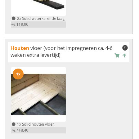
2x
Solid waterkerende laag
+€ 119,90
Houten
vloer (voor het impregneren ca. 4-6
weken extra levertijd)
1x
1x
Solid houten vloer
+€ 418,40