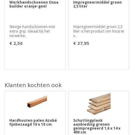
Werkhandschoenen Oxxa
Impregneermiddel groen
builder oranje-geel
2,5 liter
Stevige handschoenen met
Impregneermiddel groen 2,5
extra grip. Ideaal bij het
liter is het product om hout te
verwerke..
v..
€ 2,50
€ 37,95
Klanten kochten ook
Hardhouten palen Azobé
Schuttingplank
fijnbezaagd 10 x 10 cm
aanbieding grenen
geïmpregneerd 1,6 x 14 x
400 cm