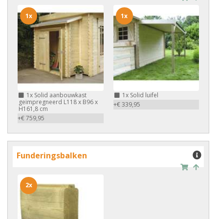
1x
1x
1x
Solid aanbouwkast
1x
Solid luifel
geïmpregneerd L118 x B96 x
+€ 339,95
H161,8 cm
+€ 759,95
Funderingsbalken
2x