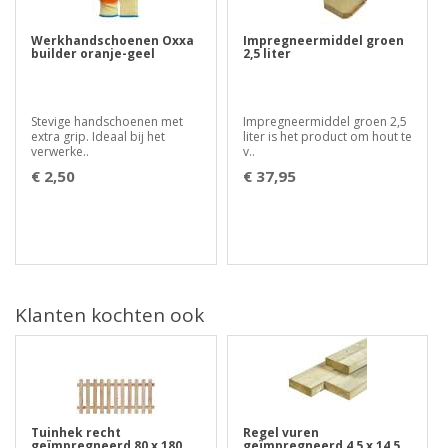
Werkhandschoenen Oxxa
Impregneermiddel groen
builder oranje-geel
2,5 liter
Stevige handschoenen met
Impregneermiddel groen 2,5
extra grip. Ideaal bij het
liter is het product om hout te
verwerke..
v..
€ 2,50
€ 37,95
Klanten kochten ook
Tuinhek recht
Regel vuren
geïmpregneerd 80 x 180
geïmpregneerd 4,5 x 14,5