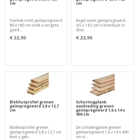
cm
cm
Tuinhek recht geïmpregneerd
Regel vuren geïmpregneerd
80 x 180 cm vindt u nergens
4,5 x 14,5 cm is leverbaar in
goed..
dive..
€ 22,95
€ 23,95
Blokhutprofiel grenen
Schuttingplank
geïmpregneerd 2,8 x 12,7
aanbieding grenen
cm
geïmpregneerd 1,6 x 14 x
400 cm
Blokhutprofiel grenen
De schuttingplank grenen
geïmpregneerd 2,8 x 12,7 cm
geïmpregneerd 1,6 x 14 x 400
kunt u geb..
cm is ..