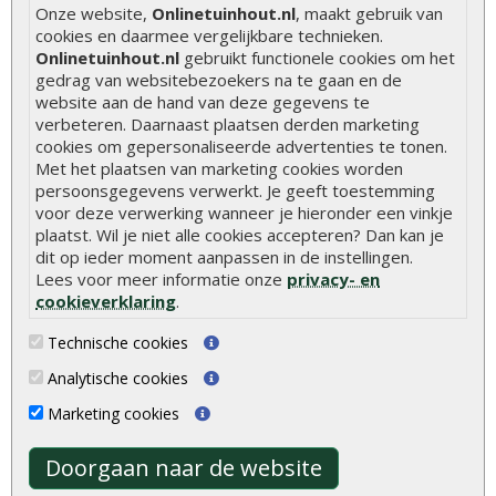
Hoe zelf een houten overkapping maken
Onze website,
Onlinetuinhout.nl
, maakt gebruik van
cookies en daarmee vergelijkbare technieken.
Hoe zelf een vlonder leggen
Onlinetuinhout.nl
gebruikt functionele cookies om het
Hoe betonpaal plaatsen
gedrag van websitebezoekers na te gaan en de
website aan de hand van deze gegevens te
Hoe schutting plaatsen
verbeteren. Daarnaast plaatsen derden marketing
cookies om gepersonaliseerde advertenties te tonen.
De 9 beste tuinschermen van Onlinetuinhout.nl
Met het plaatsen van marketing cookies worden
Stijlvolle houtsoorten voor in de tuin
persoonsgegevens verwerkt. Je geeft toestemming
voor deze verwerking wanneer je hieronder een vinkje
Duurzame tuin
plaatst. Wil je niet alle cookies accepteren? Dan kan je
Welke palen voor een schapenhek
dit op ieder moment aanpassen in de instellingen.
Lees voor meer informatie onze
privacy- en
cookieverklaring
.
Alle populaire categorieën
Technische cookies
Tuinhout
Tuindeuren
Analytische cookies
Schutting
Tuinschermen
Marketing cookies
Vlonderplanken
Schuttingplanken
Tuinpalen
Steigerplanken
Doorgaan naar de website
Tuinhekken
Douglas hout