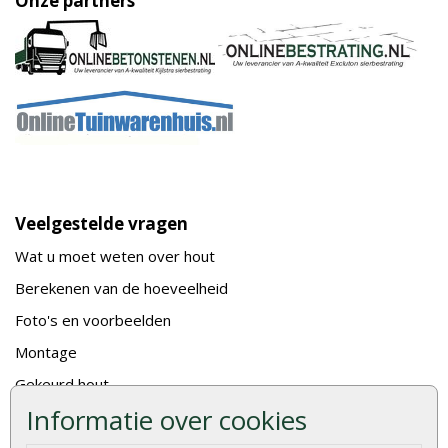
Onze partners
Veelgestelde vragen
Wat u moet weten over hout
Berekenen van de hoeveelheid
Foto's en voorbeelden
Montage
Gekeurd hout
Informatie over cookies
De fundering van een vlonder leggen