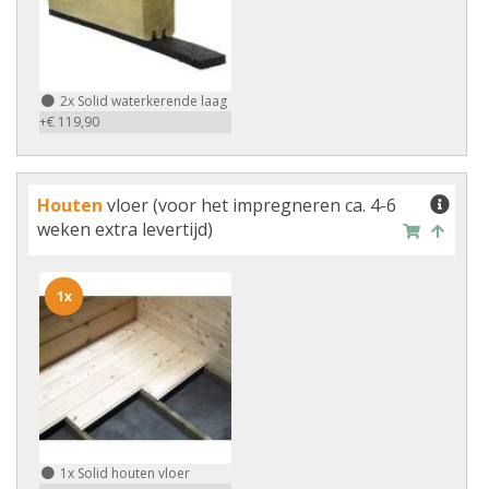
2x
Solid waterkerende laag
+€ 119,90
Houten
vloer (voor het impregneren ca. 4-6
weken extra levertijd)
1x
1x
Solid houten vloer