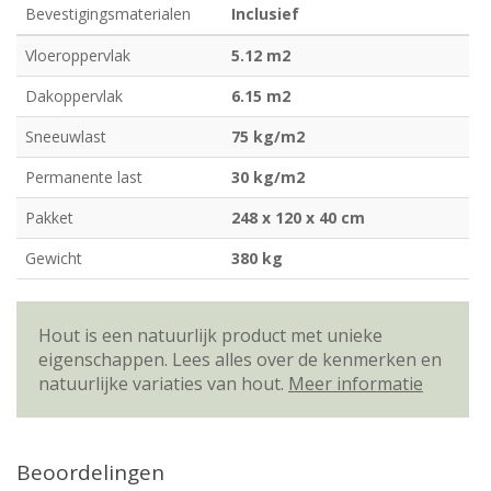
Bevestigingsmaterialen
Inclusief
Vloeroppervlak
5.12 m2
Dakoppervlak
6.15 m2
Sneeuwlast
75 kg/m2
Permanente last
30 kg/m2
Pakket
248 x 120 x 40 cm
Gewicht
380 kg
Hout is een natuurlijk product met unieke
eigenschappen. Lees alles over de kenmerken en
natuurlijke variaties van hout.
Meer informatie
Beoordelingen