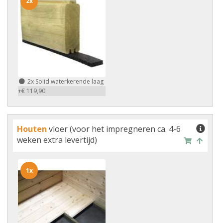
2x
2x
Solid waterkerende laag
+€ 119,90
Houten
vloer (voor het impregneren ca. 4-6
weken extra levertijd)
1x