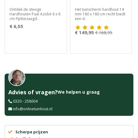
Ontdek de stevige
Het tuinscherm hardhout 14
Hardhouten Paal Azobé 6 x 6
mm 180 x 180 cm recht biedt
cm Fijnbezaagd..
een d..
€ 6,55
€ 149,95
€ 168,95
Advies of vragen?
We helpen u graag
0320 - 258604
info@onlinetuinhout.nl
Scherpe prijzen