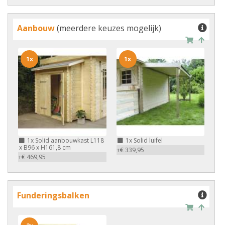
Aanbouw
(meerdere keuzes mogelijk)
1x
1x
1x
Solid aanbouwkast L118
1x
Solid luifel
x B96 x H161,8 cm
+€ 339,95
+€ 469,95
Funderingsbalken