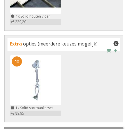
1x
Solid houten vloer
+€ 229,20
Extra
opties (meerdere keuzes mogelijk)
1x
1x
Solid stormankerset
+€ 89,95