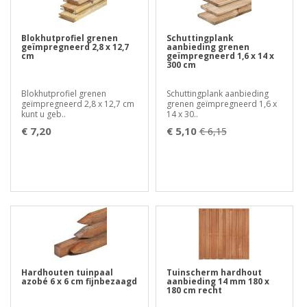
Blokhutprofiel grenen
Schuttingplank
geïmpregneerd 2,8 x 12,7
aanbieding grenen
cm
geïmpregneerd 1,6 x 14 x
300 cm
Blokhutprofiel grenen
Schuttingplank aanbieding
geïmpregneerd 2,8 x 12,7 cm
grenen geïmpregneerd 1,6 x
kunt u geb..
14 x 30..
€ 7,20
€ 5,10
€ 6,15
Hardhouten tuinpaal
Tuinscherm hardhout
azobé 6 x 6 cm fijnbezaagd
aanbieding 14 mm 180 x
180 cm recht