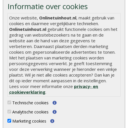
Gekeurd hout
Informatie over cookies
De fundering van een vlonder leggen
Onze website,
Onlinetuinhout.nl
, maakt gebruik van
Hoe zelf een houten overkapping maken
cookies en daarmee vergelijkbare technieken.
Onlinetuinhout.nl
gebruikt functionele cookies om het
Hoe zelf een vlonder leggen
gedrag van websitebezoekers na te gaan en de
Hoe betonpaal plaatsen
website aan de hand van deze gegevens te
verbeteren. Daarnaast plaatsen derden marketing
Hoe schutting plaatsen
cookies om gepersonaliseerde advertenties te tonen.
Met het plaatsen van marketing cookies worden
De 9 beste tuinschermen van Onlinetuinhout.nl
persoonsgegevens verwerkt. Je geeft toestemming
Stijlvolle houtsoorten voor in de tuin
voor deze verwerking wanneer je hieronder een vinkje
plaatst. Wil je niet alle cookies accepteren? Dan kan je
Duurzame tuin
dit op ieder moment aanpassen in de instellingen.
Welke palen voor een schapenhek
Lees voor meer informatie onze
privacy- en
cookieverklaring
.
Alle populaire categorieën
Technische cookies
Tuinhout
Tuindeuren
Analytische cookies
Schutting
Tuinschermen
Marketing cookies