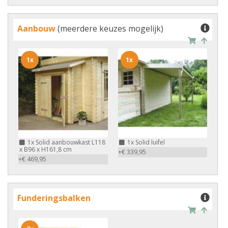
Aanbouw
(meerdere keuzes mogelijk)
1x
1x
1x
Solid aanbouwkast L118
1x
Solid luifel
x B96 x H161,8 cm
+€ 339,95
+€ 469,95
Funderingsbalken