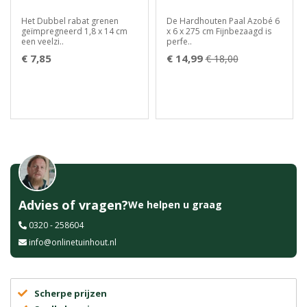
Het Dubbel rabat grenen
De Hardhouten Paal Azobé 6
geïmpregneerd 1,8 x 14 cm
x 6 x 275 cm Fijnbezaagd is
een veelzi..
perfe..
€ 7,85
€ 14,99
€ 18,00
Advies of vragen?
We helpen u graag
0320 - 258604
info@onlinetuinhout.nl
Scherpe prijzen