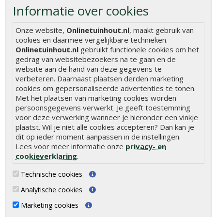
Gekeurd hout
Informatie over cookies
De fundering van een vlonder leggen
Onze website,
Onlinetuinhout.nl
, maakt gebruik van
Hoe zelf een houten overkapping maken
cookies en daarmee vergelijkbare technieken.
Onlinetuinhout.nl
gebruikt functionele cookies om het
Hoe zelf een vlonder leggen
gedrag van websitebezoekers na te gaan en de
Hoe betonpaal plaatsen
website aan de hand van deze gegevens te
verbeteren. Daarnaast plaatsen derden marketing
Hoe schutting plaatsen
cookies om gepersonaliseerde advertenties te tonen.
Met het plaatsen van marketing cookies worden
De 9 beste tuinschermen van Onlinetuinhout.nl
persoonsgegevens verwerkt. Je geeft toestemming
Stijlvolle houtsoorten voor in de tuin
voor deze verwerking wanneer je hieronder een vinkje
plaatst. Wil je niet alle cookies accepteren? Dan kan je
Duurzame tuin
dit op ieder moment aanpassen in de instellingen.
Welke palen voor een schapenhek
Lees voor meer informatie onze
privacy- en
cookieverklaring
.
Alle populaire categorieën
Technische cookies
Tuinhout
Tuindeuren
Analytische cookies
Schutting
Tuinschermen
Marketing cookies