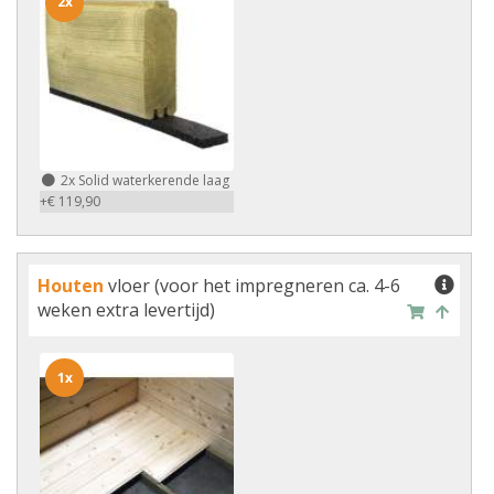
2x
2x
Solid waterkerende laag
+€ 119,90
Houten
vloer (voor het impregneren ca. 4-6
weken extra levertijd)
1x