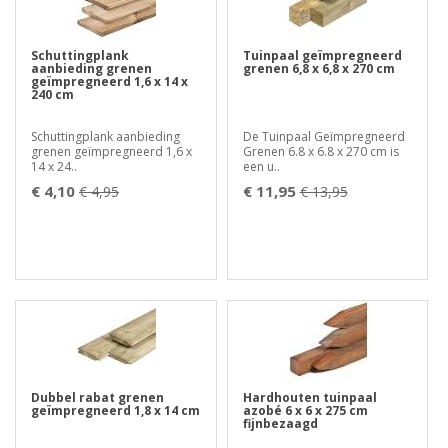
Schuttingplank
Tuinpaal geïmpregneerd
aanbieding grenen
grenen 6,8 x 6,8 x 270 cm
geïmpregneerd 1,6 x 14 x
240 cm
Schuttingplank aanbieding
De Tuinpaal Geïmpregneerd
grenen geïmpregneerd 1,6 x
Grenen 6.8 x 6.8 x 270 cm is
14 x 24..
een u..
€ 4,10
€ 11,95
€ 4,95
€ 13,95
Dubbel rabat grenen
Hardhouten tuinpaal
geïmpregneerd 1,8 x 14 cm
azobé 6 x 6 x 275 cm
fijnbezaagd