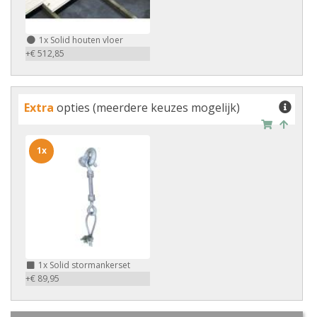
1x
Solid houten vloer
+€ 512,85
Extra
opties (meerdere keuzes mogelijk)
1x
1x
Solid stormankerset
+€ 89,95