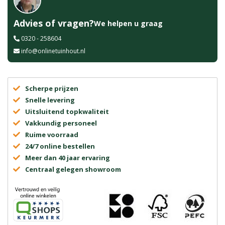
Advies of vragen?
We helpen u graag
0320 - 258604
info@onlinetuinhout.nl
Scherpe prijzen
Snelle levering
Uitsluitend topkwaliteit
Vakkundig personeel
Ruime voorraad
24/7 online bestellen
Meer dan 40 jaar ervaring
Centraal gelegen showroom