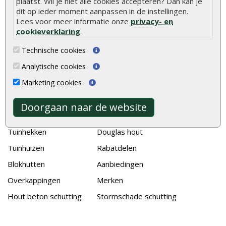
plaatst. Wil je niet alle cookies accepteren? Dan kan je
Duurzame tuin
dit op ieder moment aanpassen in de instellingen.
Lees voor meer informatie onze
privacy- en
Welke palen voor een schapenhek
cookieverklaring
.
Alle populaire categorieën
Technische cookies
Analytische cookies
Tuinhout
Tuindeuren
Marketing cookies
Schutting
Tuinschermen
Vlonderplanken
Schuttingplanken
Doorgaan naar de website
Tuinpalen
Steigerplanken
Tuinhekken
Douglas hout
Tuinhuizen
Rabatdelen
Blokhutten
Aanbiedingen
Overkappingen
Merken
Hout beton schutting
Stormschade schutting