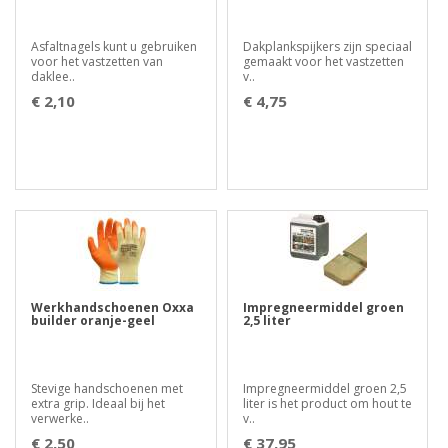
Asfaltnagels kunt u gebruiken
Dakplankspijkers zijn speciaal
voor het vastzetten van
gemaakt voor het vastzetten
daklee..
v..
€ 2,10
€ 4,75
Werkhandschoenen Oxxa
Impregneermiddel groen
builder oranje-geel
2,5 liter
Stevige handschoenen met
Impregneermiddel groen 2,5
extra grip. Ideaal bij het
liter is het product om hout te
verwerke..
v..
€ 2,50
€ 37,95