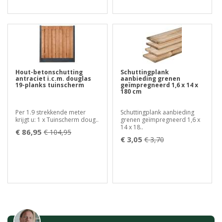
Hout-betonschutting
Schuttingplank
antraciet i.c.m. douglas
aanbieding grenen
19-planks tuinscherm
geïmpregneerd 1,6 x 14 x
180 cm
Per 1.9 strekkende meter
Schuttingplank aanbieding
krijgt u: 1 x Tuinscherm doug..
grenen geïmpregneerd 1,6 x
14 x 18..
€ 86,95
€ 104,95
€ 3,05
€ 3,70