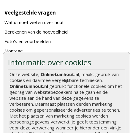
Veelgestelde vragen
Wat u moet weten over hout
Berekenen van de hoeveelheid
Foto's en voorbeelden
Montage
Informatie over cookies
Gekeurd hout
De fundering van een vlonder leggen
Onze website,
Onlinetuinhout.nl
, maakt gebruik van
Hoe zelf een houten overkapping maken
cookies en daarmee vergelijkbare technieken.
Onlinetuinhout.nl
gebruikt functionele cookies om het
Hoe zelf een vlonder leggen
gedrag van websitebezoekers na te gaan en de
website aan de hand van deze gegevens te
Hoe betonpaal plaatsen
verbeteren. Daarnaast plaatsen derden marketing
Hoe schutting plaatsen
cookies om gepersonaliseerde advertenties te tonen.
Met het plaatsen van marketing cookies worden
De 9 beste tuinschermen van Onlinetuinhout.nl
persoonsgegevens verwerkt. Je geeft toestemming
voor deze verwerking wanneer je hieronder een vinkje
Stijlvolle houtsoorten voor in de tuin