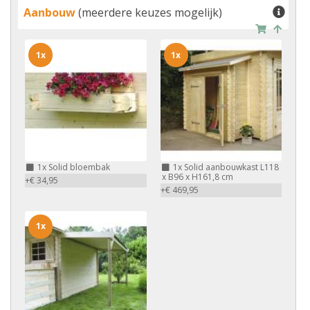
Aanbouw
(meerdere keuzes mogelijk)
1x
1x
1x
Solid bloembak
1x
Solid aanbouwkast L118
x B96 x H161,8 cm
+€ 34,95
+€ 469,95
1x