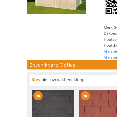
Merk: S
Dakbede
Houtsoo
Houtdi
Alle spe
Alle spe
Beschikbare Opties
Kies
hier uw dakbedekking
6x
6x