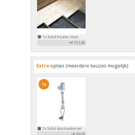
1x
Solid houten vloer
+€ 512,85
Extra
opties (meerdere keuzes mogelijk)
1x
1x
Solid stormankerset
+€ 89,95