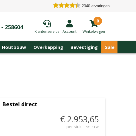
2040
ervaringen
0
 - 258604
Klantenservice
Account
Winkelwagen
Houtbouw
Overkapping
Bevestiging
Sale
Bestel direct
€ 2.953,65
per stuk
incl BTW