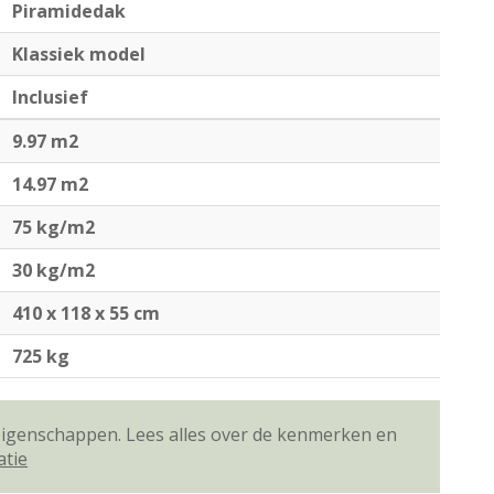
Piramidedak
Klassiek model
Inclusief
9.97 m2
14.97 m2
75 kg/m2
30 kg/m2
410 x 118 x 55 cm
725 kg
 eigenschappen. Lees alles over de kenmerken en
atie