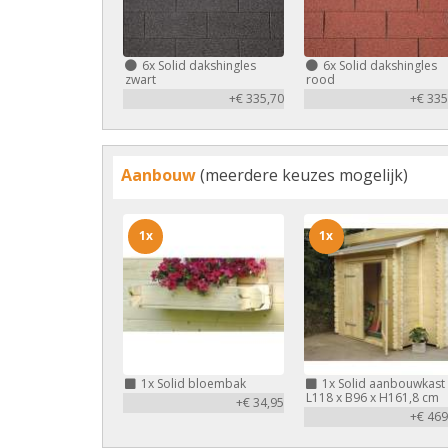
6x
Solid dakshingles
6x
Solid dakshingles
zwart
rood
+€ 335,70
+€ 335
Aanbouw
(meerdere keuzes mogelijk)
1x
1x
1x
Solid bloembak
1x
Solid aanbouwkast
L118 x B96 x H161,8 cm
+€ 34,95
+€ 469