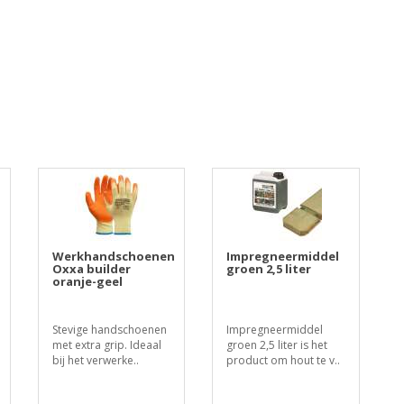
Werkhandschoenen
Impregneermiddel
Oxxa builder
groen 2,5 liter
oranje-geel
Stevige handschoenen
Impregneermiddel
met extra grip. Ideaal
groen 2,5 liter is het
bij het verwerke..
product om hout te v..