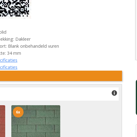
olid
kking: Dakleer
rt: Blank onbehandeld vuren
kte: 34 mm
cificaties
cificaties
6x