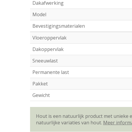
Dakafwerking
Model
Bevestigingsmaterialen
Vloeroppervlak
Dakoppervlak
Sneeuwlast
Permanente last
Pakket
Gewicht
Hout is een natuurlijk product met unieke
natuurlijke variaties van hout.
Meer inform