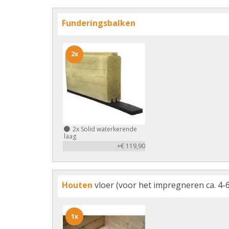
Funderingsbalken
2x
2x
Solid waterkerende
laag
+€ 119,90
Houten
vloer (voor het impregneren ca. 4-6
1x