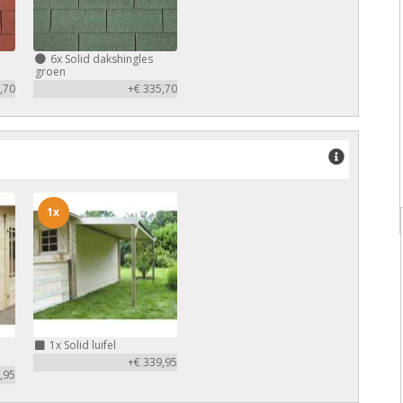
6x
Solid dakshingles
groen
,70
+€ 335,70
1x
1x
Solid luifel
+€ 339,95
,95