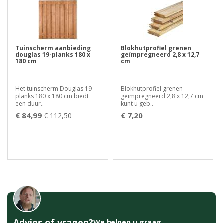
Tuinscherm aanbieding
Blokhutprofiel grenen
douglas 19-planks 180 x
geïmpregneerd 2,8 x 12,7
180 cm
cm
Het tuinscherm Douglas 19
Blokhutprofiel grenen
planks 180 x 180 cm biedt
geïmpregneerd 2,8 x 12,7 cm
een duur..
kunt u geb..
€ 84,99
€ 7,20
€ 112,50
Advies of vragen?
We helpen u graag