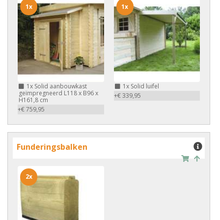
1x
1x
1x
Solid aanbouwkast
1x
Solid luifel
geïmpregneerd L118 x B96 x
+€ 339,95
H161,8 cm
+€ 759,95
Funderingsbalken
2x