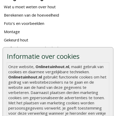
Wat u moet weten over hout
Berekenen van de hoeveelheid
Foto's en voorbeelden
Montage
Gekeurd hout
De fundering van een vlonder leggen
Informatie over cookies
Hoe zelf een houten overkapping maken
Hoe zelf een vlonder leggen
Onze website,
Onlinetuinhout.nl
, maakt gebruik van
cookies en daarmee vergelijkbare technieken.
Hoe betonpaal plaatsen
Onlinetuinhout.nl
gebruikt functionele cookies om het
gedrag van websitebezoekers na te gaan en de
Hoe schutting plaatsen
website aan de hand van deze gegevens te
De 9 beste tuinschermen van Onlinetuinhout.nl
verbeteren. Daarnaast plaatsen derden marketing
cookies om gepersonaliseerde advertenties te tonen.
Stijlvolle houtsoorten voor in de tuin
Met het plaatsen van marketing cookies worden
Duurzame tuin
persoonsgegevens verwerkt. Je geeft toestemming
voor deze verwerking wanneer je hieronder een vinkje
Welke palen voor een schapenhek