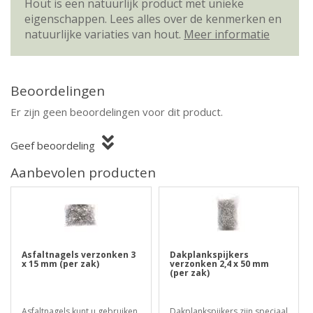
Hout is een natuurlijk product met unieke
eigenschappen. Lees alles over de kenmerken en
natuurlijke variaties van hout.
Meer informatie
Beoordelingen
Er zijn geen beoordelingen voor dit product.
Geef beoordeling
Aanbevolen producten
Asfaltnagels verzonken 3
Dakplankspijkers
x 15 mm (per zak)
verzonken 2,4 x 50 mm
(per zak)
Asfaltnagels kunt u gebruiken
Dakplankspijkers zijn speciaal