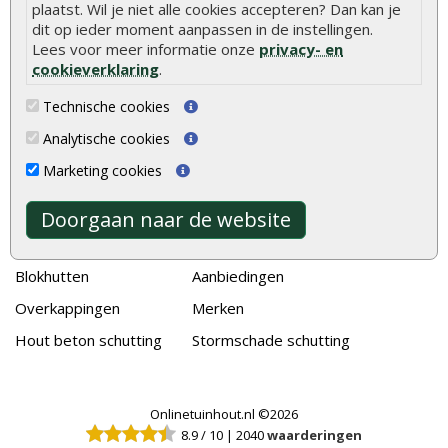
plaatst. Wil je niet alle cookies accepteren? Dan kan je
dit op ieder moment aanpassen in de instellingen.
Lees voor meer informatie onze
privacy- en
Alle populaire categorieën
cookieverklaring
.
Tuinhout
Tuindeuren
Technische cookies
Schutting
Tuinschermen
Analytische cookies
Vlonderplanken
Schuttingplanken
Marketing cookies
Tuinpalen
Steigerplanken
Tuinhekken
Douglas hout
Doorgaan naar de website
Tuinhuizen
Rabatdelen
Blokhutten
Aanbiedingen
Overkappingen
Merken
Hout beton schutting
Stormschade schutting
Onlinetuinhout.nl ©2026
8.9
/
10
|
2040
waarderingen