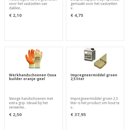
voor het vastzetten van
gemaakt voor het vastzetten
daklee..
v..
€ 2,10
€ 4,75
Werkhandschoenen Oxxa
Impregneermiddel groen
builder oranje-geel
2,5 liter
Stevige handschoenen met
Impregneermiddel groen 2,5
extra grip. Ideaal bij het
liter is het product om hout te
verwerke..
v..
€ 2,50
€ 37,95