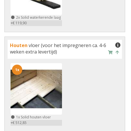
2x
Solid waterkerende laag
+€ 119,90
Houten
vloer (voor het impregneren ca. 4-6
weken extra levertijd)
1x
1x
Solid houten vloer
+€ 512,85