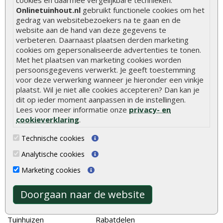
cookies en daarmee vergelijkbare technieken.
Onlinetuinhout.nl
gebruikt functionele cookies om het
Hoe betonpaal plaatsen
gedrag van websitebezoekers na te gaan en de
website aan de hand van deze gegevens te
Hoe schutting plaatsen
verbeteren. Daarnaast plaatsen derden marketing
cookies om gepersonaliseerde advertenties te tonen.
De 9 beste tuinschermen van Onlinetuinhout.nl
Met het plaatsen van marketing cookies worden
Stijlvolle houtsoorten voor in de tuin
persoonsgegevens verwerkt. Je geeft toestemming
voor deze verwerking wanneer je hieronder een vinkje
Duurzame tuin
plaatst. Wil je niet alle cookies accepteren? Dan kan je
Welke palen voor een schapenhek
dit op ieder moment aanpassen in de instellingen.
Lees voor meer informatie onze
privacy- en
cookieverklaring
.
Alle populaire categorieën
Technische cookies
Tuinhout
Tuindeuren
Analytische cookies
Schutting
Tuinschermen
Marketing cookies
Vlonderplanken
Schuttingplanken
Tuinpalen
Steigerplanken
Doorgaan naar de website
Tuinhekken
Douglas hout
Tuinhuizen
Rabatdelen