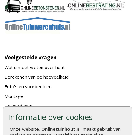
Veelgestelde vragen
Wat u moet weten over hout
Berekenen van de hoeveelheid
Foto's en voorbeelden
Montage
Gekeurd hout
Informatie over cookies
De fundering van een vlonder leggen
Hoe zelf een houten overkapping maken
Onze website,
Onlinetuinhout.nl
, maakt gebruik van
Hoe zelf een vlonder leggen