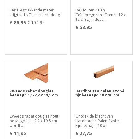
Per 1.9 strekkende meter
De Houten Palen
krijgt u: 1 x Tuinscherm doug..
Geïmpregneerd Grenen 12 x
12 cm zijn ideaal ..
€ 86,95
€ 104,95
€ 53,95
Zweeds rabat douglas
Hardhouten palen Azobé
bezaagd 1,1-2,2 x 19,5 cm
fijnbezaagd 10 x 10 cm
Zweeds rabat douglas hout
Ontdek de kracht van
bezaagd 1,1 - 2,2 x 19,5 cm
Hardhouten Palen Azobé
wordt ..
Fijnbezaagd 10 x..
€ 11,95
€ 27,75