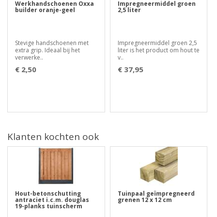
Werkhandschoenen Oxxa
Impregneermiddel groen
builder oranje-geel
2,5 liter
Stevige handschoenen met
Impregneermiddel groen 2,5
extra grip. Ideaal bij het
liter is het product om hout te
verwerke..
v..
€ 2,50
€ 37,95
Klanten kochten ook
Hout-betonschutting
Tuinpaal geïmpregneerd
antraciet i.c.m. douglas
grenen 12 x 12 cm
19-planks tuinscherm