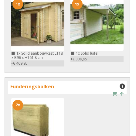
1x
1x
1x
Solid aanbouwkast L118
1x
Solid luifel
x B96 x H161,8 cm
+€ 339,95
+€ 469,95
Funderingsbalken
2x