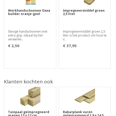
Werkhandschoenen Oxxa
Impregneermiddel groen
builder oranje-geel
2,5 liter
Stevige handschoenen met
Impregneermiddel groen 2,5
extra grip. Ideaal bij het
liter is het product om hout te
verwerke..
v..
€ 2,50
€ 37,95
Klanten kochten ook
Tuinpaal geïmpregneerd
Rabatplank vuren
grenen 12 x 12 cm
geïmpregneerd 1,9 x 14,5