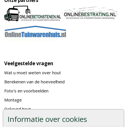
Onze partners
Veelgestelde vragen
Wat u moet weten over hout
Berekenen van de hoeveelheid
Foto's en voorbeelden
Montage
Gekeurd hout
Informatie over cookies
De fundering van een vlonder leggen