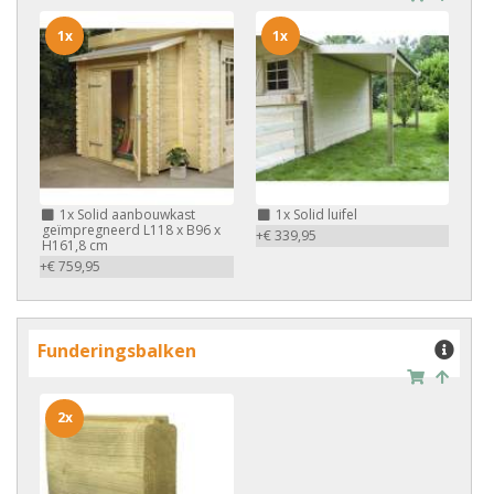
1x
1x
1x
Solid aanbouwkast
1x
Solid luifel
geïmpregneerd L118 x B96 x
+€ 339,95
H161,8 cm
+€ 759,95
Funderingsbalken
2x