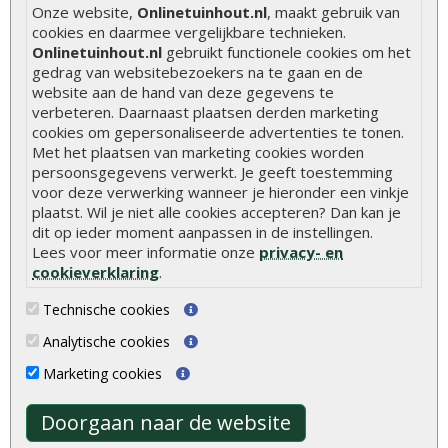
Hoe zelf een houten overkapping maken
Onze website,
Onlinetuinhout.nl
, maakt gebruik van
cookies en daarmee vergelijkbare technieken.
Hoe zelf een vlonder leggen
Onlinetuinhout.nl
gebruikt functionele cookies om het
Hoe betonpaal plaatsen
gedrag van websitebezoekers na te gaan en de
website aan de hand van deze gegevens te
Hoe schutting plaatsen
verbeteren. Daarnaast plaatsen derden marketing
cookies om gepersonaliseerde advertenties te tonen.
De 9 beste tuinschermen van Onlinetuinhout.nl
Met het plaatsen van marketing cookies worden
Stijlvolle houtsoorten voor in de tuin
persoonsgegevens verwerkt. Je geeft toestemming
voor deze verwerking wanneer je hieronder een vinkje
Duurzame tuin
plaatst. Wil je niet alle cookies accepteren? Dan kan je
Welke palen voor een schapenhek
dit op ieder moment aanpassen in de instellingen.
Lees voor meer informatie onze
privacy- en
cookieverklaring
.
Alle populaire categorieën
Technische cookies
Tuinhout
Tuindeuren
Analytische cookies
Schutting
Tuinschermen
Marketing cookies
Vlonderplanken
Schuttingplanken
Tuinpalen
Steigerplanken
Doorgaan naar de website
Tuinhekken
Douglas hout