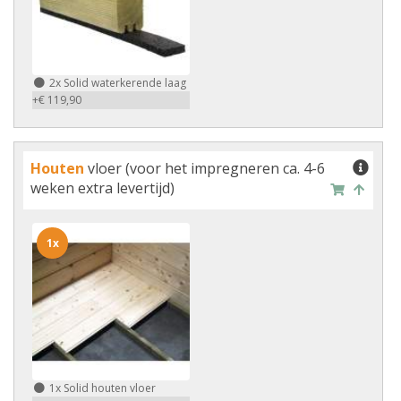
2x
Solid waterkerende laag
+€ 119,90
Houten
vloer (voor het impregneren ca. 4-6
weken extra levertijd)
1x
1x
Solid houten vloer