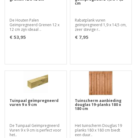
cm
De Houten Palen
Rabatplank vuren
Geïmpregneerd Grenen 12 x
geïmpregneerd 1,9 x 14,5 cm,
12 cm zijn ideaal ..
zeer stevige r..
€ 53,95
€ 7,95
Tuinpaal geïmpregneerd
Tuinscherm aanbieding
vuren 9 x 9 cm
douglas 19-planks 180 x
180 cm
De Tuinpaal Geïmpregneerd
Het tuinscherm Douglas 19
Vuren 9 x 9 cm is perfect voor
planks 180 x 180 cm biedt
het..
een duur..