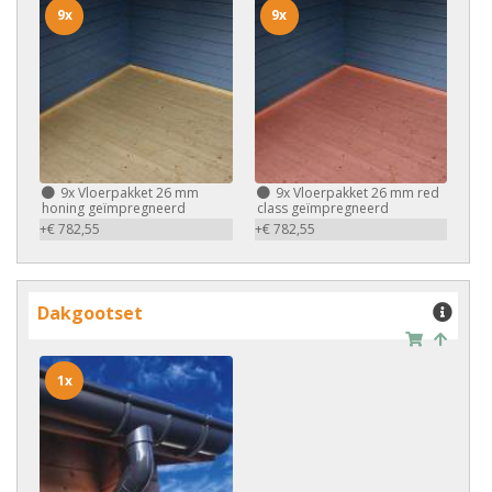
9x
9x
9x
Vloerpakket 26 mm
9x
Vloerpakket 26 mm red
honing geïmpregneerd
class geïmpregneerd
+€ 782,55
+€ 782,55
Dakgootset
1x