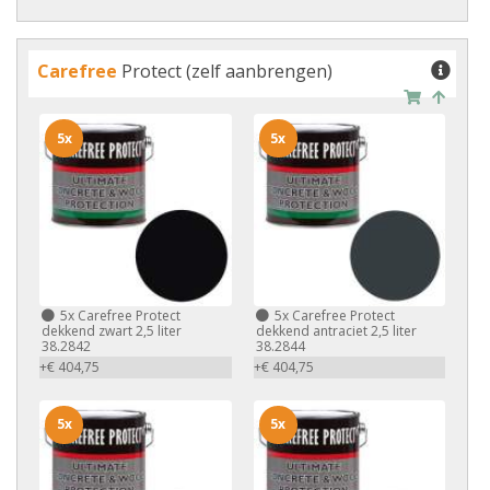
Carefree
Protect (zelf aanbrengen)
5x
5x
5x
Carefree Protect
5x
Carefree Protect
dekkend zwart 2,5 liter
dekkend antraciet 2,5 liter
38.2842
38.2844
+€ 404,75
+€ 404,75
5x
5x