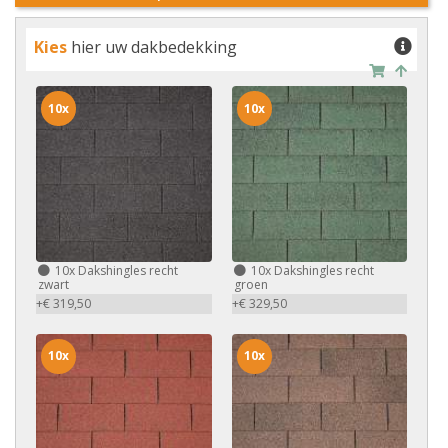
Kies
hier uw dakbedekking
10x
10x
10x
Dakshingles recht
10x
Dakshingles recht
zwart
groen
+€ 319,50
+€ 329,50
10x
10x