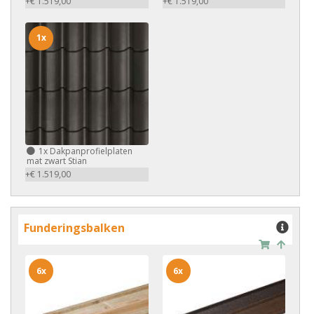
+€ 1.519,00
+€ 1.519,00
1x
1x
Dakpanprofielplaten
mat zwart Stian
+€ 1.519,00
Funderingsbalken
6x
6x