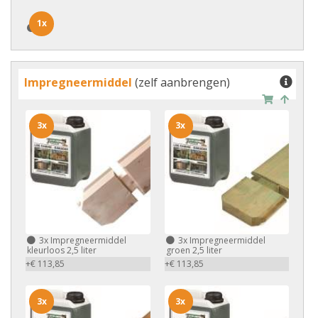
1x
1x
Impregneermiddel
(zelf aanbrengen)
3x
3x
3x
Impregneermiddel
3x
Impregneermiddel
kleurloos 2,5 liter
groen 2,5 liter
+€ 113,85
+€ 113,85
3x
3x