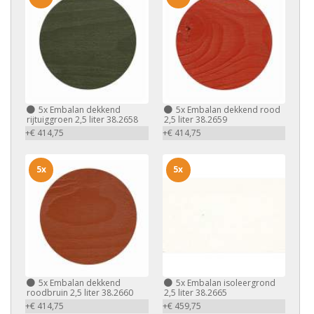
5x
Embalan dekkend
5x
Embalan dekkend rood
rijtuiggroen 2,5 liter 38.2658
2,5 liter 38.2659
+€ 414,75
+€ 414,75
5x
5x
5x
Embalan dekkend
5x
Embalan isoleergrond
roodbruin 2,5 liter 38.2660
2,5 liter 38.2665
+€ 414,75
+€ 459,75