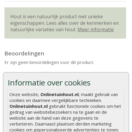
Hout is een natuurlijk product met unieke
eigenschappen. Lees alles over de kenmerken en
natuurlijke variaties van hout.
Meer informatie
Beoordelingen
Er zijn geen beoordelingen voor dit product.
Geef beoordeling
Informatie over cookies
Klanten kochten ook
Onze website,
Onlinetuinhout.nl
, maakt gebruik van
cookies en daarmee vergelijkbare technieken.
Onlinetuinhout.nl
gebruikt functionele cookies om het
gedrag van websitebezoekers na te gaan en de
website aan de hand van deze gegevens te
Schuttingplank
Hardhouten tuinpaal
verbeteren. Daarnaast plaatsen derden marketing
aanbieding grenen
azobé 6 x 6 x 275 cm
cookies om gepersonaliseerde advertenties te tonen.
geïmpregneerd 1,6 x 14 x
fijnbezaagd