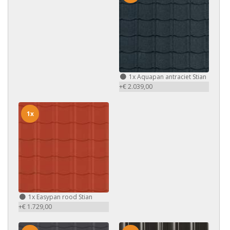
1x
Aquapan antraciet Stian
+€ 2.039,00
1x
1x
Easypan rood Stian
+€ 1.729,00