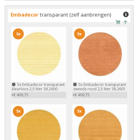
Embadecor
transparant (zelf aanbrengen)
5x
5x
5x
Embadecor transparant
5x
Embadecor transparant
kleurloos 2,5 liter 38.2600
zweeds rood 2,5 liter 38.2601
+€ 409,75
+€ 409,75
5x
5x