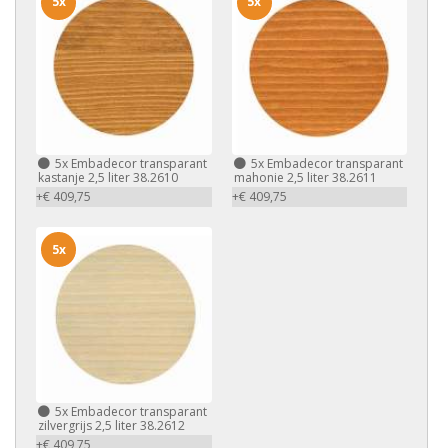
5x
5x
5x
Embadecor transparant
5x
Embadecor transparant
kastanje 2,5 liter 38.2610
mahonie 2,5 liter 38.2611
+€ 409,75
+€ 409,75
5x
5x
Embadecor transparant
zilvergrijs 2,5 liter 38.2612
+€ 409,75