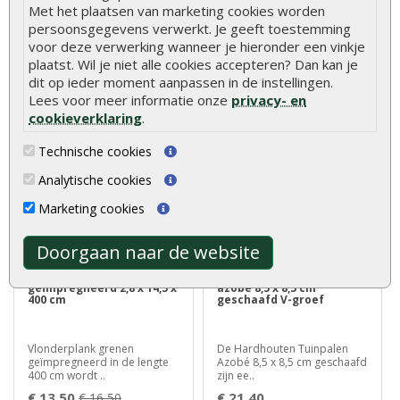
300 cm
Met het plaatsen van marketing cookies worden
persoonsgegevens verwerkt. Je geeft toestemming
Schuttingplank aanbieding
De Hardhouten Paal Azobé 6
voor deze verwerking wanneer je hieronder een vinkje
grenen geïmpregneerd 1,6 x
x 6 x 275 cm Fijnbezaagd is
plaatst. Wil je niet alle cookies accepteren? Dan kan je
14 x 30..
perfe..
dit op ieder moment aanpassen in de instellingen.
€ 5,10
€ 14,99
€ 6,15
€ 18,00
Lees voor meer informatie onze
privacy- en
cookieverklaring
.
Technische cookies
Analytische cookies
Marketing cookies
Doorgaan naar de website
Vlonderplank grenen
Hardhouten tuinpalen
geïmpregneerd 2,8 x 14,5 x
azobé 8,5 x 8,5 cm
400 cm
geschaafd V-groef
Vlonderplank grenen
De Hardhouten Tuinpalen
geïmpregneerd in de lengte
Azobé 8,5 x 8,5 cm geschaafd
400 cm wordt ..
zijn ee..
€ 13,50
€ 21,40
€ 16,50