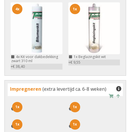
4x
1x
4x
Kit voor dakbedekking
1x
Beglazingskit wit
zwart 310 ml
+€ 9,55
+€ 38,40
Impregneren
(extra levertijd ca. 6-8 weken)
1x
1x
1x
1x
1x
1x
1x
1x