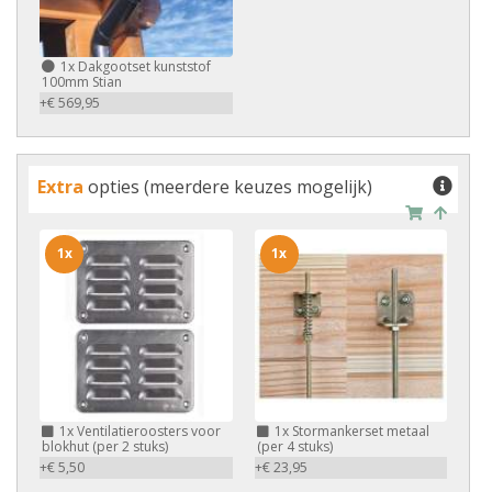
1x
Dakgootset kunststof
100mm Stian
+€ 569,95
Extra
opties (meerdere keuzes mogelijk)
1x
1x
1x
Ventilatieroosters voor
1x
Stormankerset metaal
blokhut (per 2 stuks)
(per 4 stuks)
+€ 5,50
+€ 23,95