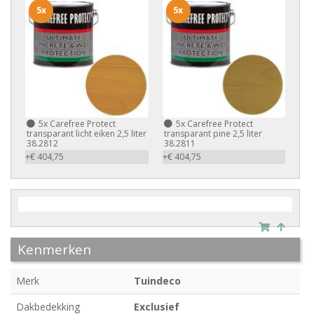
5x
5x
5x
Carefree Protect
5x
Carefree Protect
transparant licht eiken 2,5 liter
transparant pine 2,5 liter
38.2812
38.2811
+€ 404,75
+€ 404,75
Kenmerken
Merk
Tuindeco
Dakbedekking
Exclusief