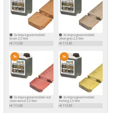
3x
Impregneermiddel
3x
Impregneermiddel
bruin 2,5 liter
zilvergrijs 2,5 liter
+€ 113,85
+€ 113,85
3x
3x
3x
Impregneermiddel red
3x
Impregneermiddel
class wood 2,5 liter
honing 2,5 liter
+€ 113,85
+€ 113,85