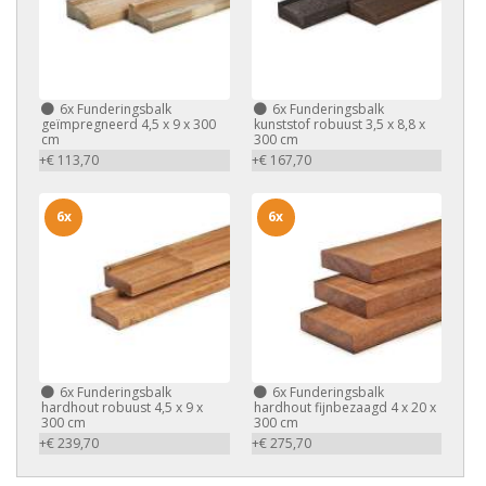
6x
Funderingsbalk
6x
Funderingsbalk
geïmpregneerd 4,5 x 9 x 300
kunststof robuust 3,5 x 8,8 x
cm
300 cm
+€ 113,70
+€ 167,70
6x
6x
6x
Funderingsbalk
6x
Funderingsbalk
hardhout robuust 4,5 x 9 x
hardhout fijnbezaagd 4 x 20 x
300 cm
300 cm
+€ 239,70
+€ 275,70