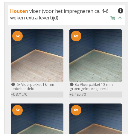
Houten
vloer (voor het impregneren ca. 4-6
weken extra levertijd)
6x
6x
6x
Vloerpakket 18 mm
6x
Vloerpakket 18 mm
onbehandeld
groen geïmpregneerd
+€ 371,70
+€ 485,70
6x
6x