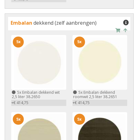
Embalan
dekkend (zelf aanbrengen)
5x
5x
5x
Embalan dekkend wit
5x
Embalan dekkend
2,5 liter 38.2650
roomwit 2,5 liter 38.2651
+€ 414,75
+€ 414,75
5x
5x