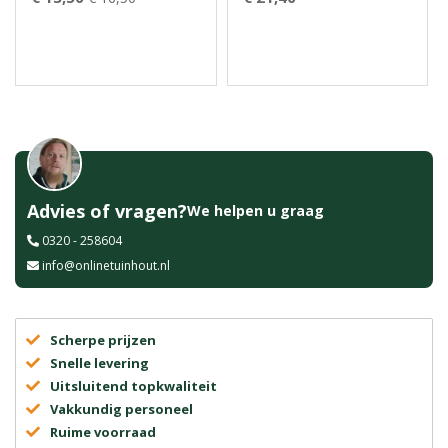
Advies of vragen?
We helpen u graag
0320 - 258604
info@onlinetuinhout.nl
Scherpe prijzen
Snelle levering
Uitsluitend topkwaliteit
Vakkundig personeel
Ruime voorraad