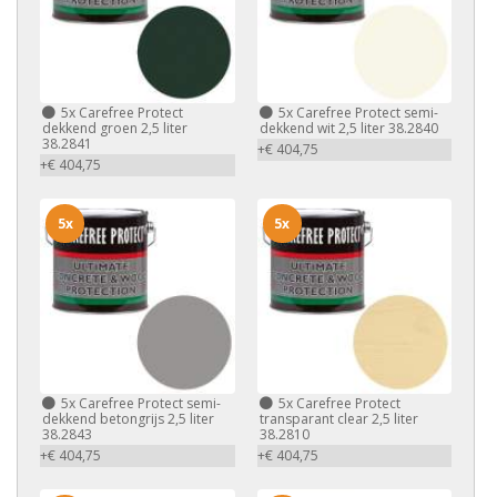
5x
Carefree Protect
5x
Carefree Protect semi-
dekkend groen 2,5 liter
dekkend wit 2,5 liter 38.2840
38.2841
+€ 404,75
+€ 404,75
5x
5x
5x
Carefree Protect semi-
5x
Carefree Protect
dekkend betongrijs 2,5 liter
transparant clear 2,5 liter
38.2843
38.2810
+€ 404,75
+€ 404,75