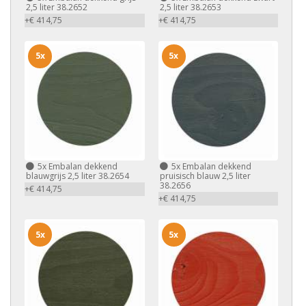
2,5 liter 38.2652
2,5 liter 38.2653
+€ 414,75
+€ 414,75
5x
5x
5x
Embalan dekkend
5x
Embalan dekkend
blauwgrijs 2,5 liter 38.2654
pruisisch blauw 2,5 liter
38.2656
+€ 414,75
+€ 414,75
5x
5x