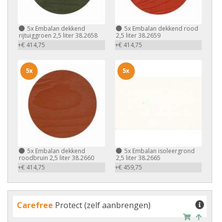
5x
Embalan dekkend
5x
Embalan dekkend rood
rijtuiggroen 2,5 liter 38.2658
2,5 liter 38.2659
+€ 414,75
+€ 414,75
5x
5x
5x
Embalan dekkend
5x
Embalan isoleergrond
roodbruin 2,5 liter 38.2660
2,5 liter 38.2665
+€ 414,75
+€ 459,75
Carefree
Protect (zelf aanbrengen)