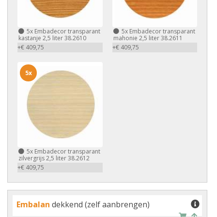
5x
Embadecor transparant
5x
Embadecor transparant
kastanje 2,5 liter 38.2610
mahonie 2,5 liter 38.2611
+€ 409,75
+€ 409,75
5x
5x
Embadecor transparant
zilvergrijs 2,5 liter 38.2612
+€ 409,75
Embalan
dekkend (zelf aanbrengen)