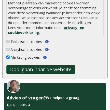
Met het plaatsen van marketing cookies worden
persoonsgegevens verwerkt. Je geeft toestemming
Tuinhek recht
Ligger grenen
voor deze verwerking wanneer je hieronder een vinkje
geïmpregneerd 60 x 180
geïmpregneerd 4,5 x 7 cm
plaatst. Wil je niet alle cookies accepteren? Dan kan je
cm
dit op ieder moment aanpassen in de instellingen.
Lees voor meer informatie onze
privacy- en
Tuinhek recht geïmpregneerd
Ligger grenen
cookieverklaring
.
60 x 180 cm, een laag
geïmpregneerd 4,5 x 7 cm
hekwerk vo..
gebruikt u als onderf..
Technische cookies
€ 18,95
€ 7,00
Analytische cookies
Marketing cookies
Doorgaan naar de website
Advies of vragen?
We helpen u graag
0320 - 258604