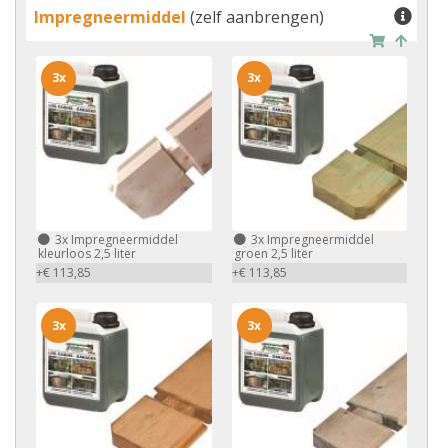
Impregneermiddel
(zelf aanbrengen)
3x
3x
3x
Impregneermiddel
3x
Impregneermiddel
kleurloos 2,5 liter
groen 2,5 liter
+€ 113,85
+€ 113,85
3x
3x