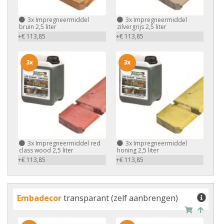
3x
Impregneermiddel
3x
Impregneermiddel
bruin 2,5 liter
zilvergrijs 2,5 liter
+€ 113,85
+€ 113,85
3x
3x
3x
Impregneermiddel red
3x
Impregneermiddel
class wood 2,5 liter
honing 2,5 liter
+€ 113,85
+€ 113,85
Embadecor
transparant (zelf aanbrengen)