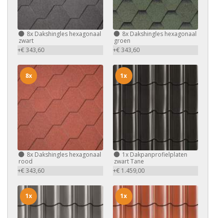
8x
Dakshingles hexagonaal
8x
Dakshingles hexagonaal
zwart
groen
+€ 343,60
+€ 343,60
8x
1x
8x
Dakshingles hexagonaal
1x
Dakpanprofielplaten
rood
zwart Tane
+€ 343,60
+€ 1.459,00
1x
1x