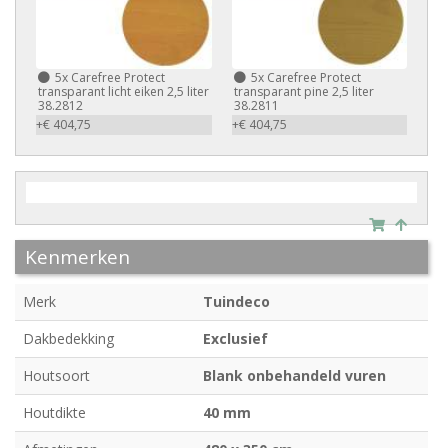
5x
Carefree Protect
5x
Carefree Protect
transparant licht eiken 2,5 liter
transparant pine 2,5 liter
38.2812
38.2811
+€ 404,75
+€ 404,75
Kenmerken
Merk
Tuindeco
Dakbedekking
Exclusief
Houtsoort
Blank onbehandeld vuren
Houtdikte
40 mm