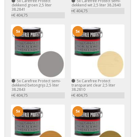
5x
Carefree Protect
5x
Carefree Protect semi-
dekkend groen 2,5 liter
dekkend wit 2,5 liter 38.2840
38.2841
+€ 404,75
+€ 404,75
5x
5x
5x
Carefree Protect semi-
5x
Carefree Protect
dekkend betongrijs 2,5 liter
transparant clear 2,5 liter
38.2843
38.2810
+€ 404,75
+€ 404,75
5x
5x