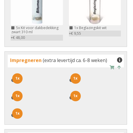
5x
Kit voor dakbedekking
1x
Beglazingskit wit
zwart 310 ml
+€ 9,55
+€ 48,00
Impregneren
(extra levertijd ca. 6-8 weken)
1x
1x
1x
1x
1x
1x
1x
1x
1x
1x