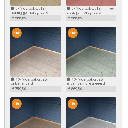
7x
Vloerpakket 18 mm
7x
Vloerpakket 18 mm red
honing geïmpregneerd
class geïmpregneerd
+€ 566,65
+€ 566,65
10x
10x
10x
Vloerpakket 26 mm
10x
Vloerpakket 26 mm
onbehandeld
groen geïmpregneeerd
+€ 759,50
+€ 869,50
10x
10x