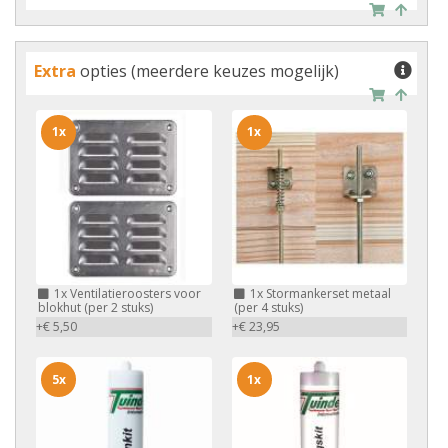
Extra
opties (meerdere keuzes mogelijk)
1x
1x
1x
Ventilatieroosters voor
1x
Stormankerset metaal
blokhut (per 2 stuks)
(per 4 stuks)
+€ 5,50
+€ 23,95
5x
1x