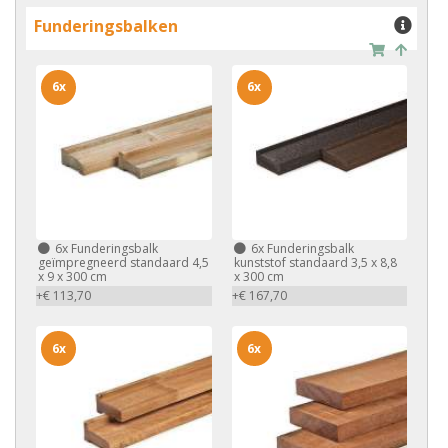
Funderingsbalken
6x
6x
6x
Funderingsbalk
6x
Funderingsbalk
geïmpregneerd standaard 4,5
kunststof standaard 3,5 x 8,8
x 9 x 300 cm
x 300 cm
+€ 113,70
+€ 167,70
6x
6x