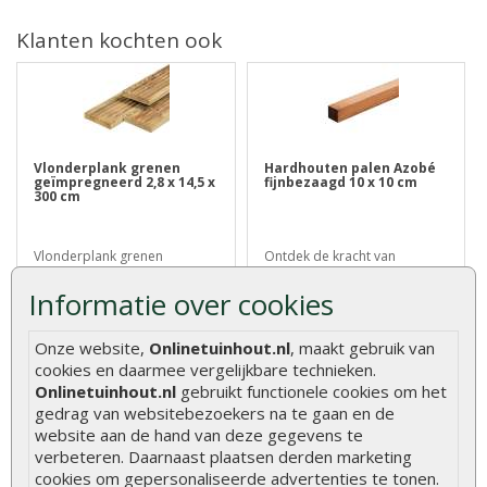
Klanten kochten ook
Vlonderplank grenen
Hardhouten palen Azobé
geïmpregneerd 2,8 x 14,5 x
fijnbezaagd 10 x 10 cm
300 cm
Vlonderplank grenen
Ontdek de kracht van
geïmpregneerd 2,8 x 14,5 x
Hardhouten Palen Azobé
300 cm wordt ..
Fijnbezaagd 10 x..
Informatie over cookies
€ 27,75
€ 10,25
€ 12,50
Onze website,
Onlinetuinhout.nl
, maakt gebruik van
cookies en daarmee vergelijkbare technieken.
Onlinetuinhout.nl
gebruikt functionele cookies om het
gedrag van websitebezoekers na te gaan en de
website aan de hand van deze gegevens te
verbeteren. Daarnaast plaatsen derden marketing
cookies om gepersonaliseerde advertenties te tonen.