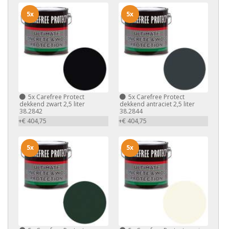
5x
5x
5x
Carefree Protect
5x
Carefree Protect
dekkend zwart 2,5 liter
dekkend antraciet 2,5 liter
38.2842
38.2844
+€ 404,75
+€ 404,75
5x
5x