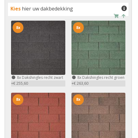
Kies
hier uw dakbedekking
8x
8x
8x
Dakshingles recht zwart
8x
Dakshingles recht groen
+€ 255,60
+€ 263,60
8x
8x