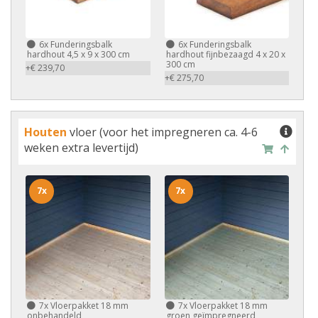
6x
Funderingsbalk
6x
Funderingsbalk
hardhout 4,5 x 9 x 300 cm
hardhout fijnbezaagd 4 x 20 x
300 cm
+€ 239,70
+€ 275,70
Houten
vloer (voor het impregneren ca. 4-6
weken extra levertijd)
7x
7x
7x
Vloerpakket 18 mm
7x
Vloerpakket 18 mm
onbehandeld
groen geïmpregneerd