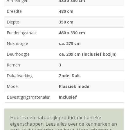
Afmetingen
480 x 350 cm
Breedte
480 cm
Diepte
350 cm
Funderingsmaat
460 x 330 cm
Nokhoogte
ca. 279 cm
Deurhoogte
ca. 209 cm (inclusief kozijn)
Ramen
3
Dakafwerking
Zadel Dak.
Model
Klassiek model
Bevestigingsmaterialen
Inclusief
Hout is een natuurlijk product met unieke
eigenschappen. Lees alles over de kenmerken en