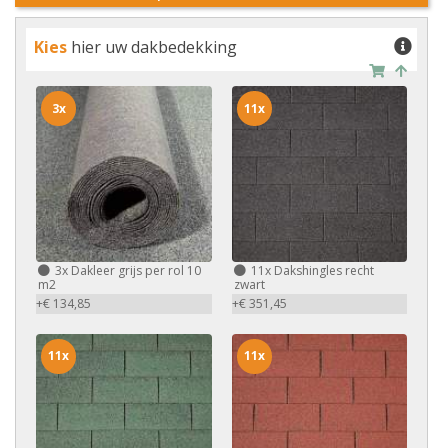
Kies
hier uw dakbedekking
3x
11x
3x
Dakleer grijs per rol 10
11x
Dakshingles recht
m2
zwart
+€ 134,85
+€ 351,45
11x
11x