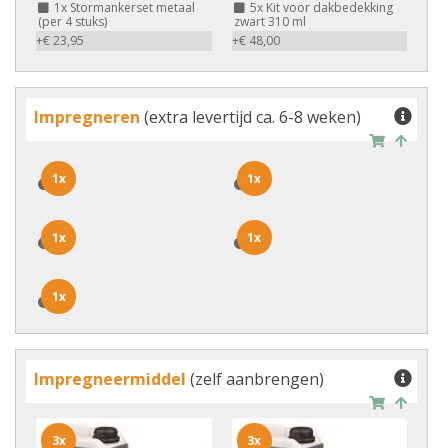
1x
Stormankerset metaal
5x
Kit voor dakbedekking
(per 4 stuks)
zwart 310 ml
+€ 23,95
+€ 48,00
Impregneren
(extra levertijd ca. 6-8 weken)
1x
1x
1x
1x
1x
1x
1x
1x
1x
1x
Impregneermiddel
(zelf aanbrengen)
3x
3x