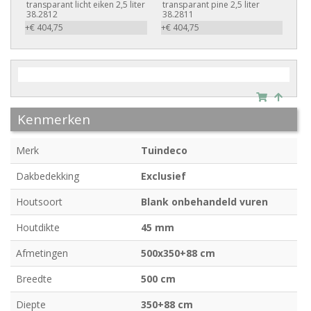
transparant licht eiken 2,5 liter
transparant pine 2,5 liter
38.2812
38.2811
+€ 404,75
+€ 404,75
Kenmerken
Merk
Tuindeco
Dakbedekking
Exclusief
Houtsoort
Blank onbehandeld vuren
Houtdikte
45 mm
Afmetingen
500x350+88 cm
Breedte
500 cm
Diepte
350+88 cm