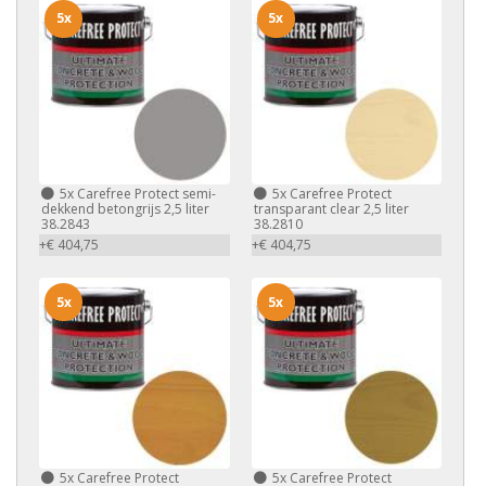
5x
5x
5x
Carefree Protect semi-
5x
Carefree Protect
dekkend betongrijs 2,5 liter
transparant clear 2,5 liter
38.2843
38.2810
+€ 404,75
+€ 404,75
5x
5x
5x
Carefree Protect
5x
Carefree Protect