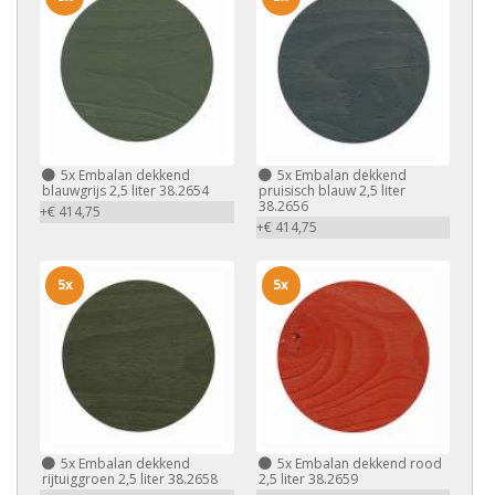
5x
Embalan dekkend
5x
Embalan dekkend
blauwgrijs 2,5 liter 38.2654
pruisisch blauw 2,5 liter
38.2656
+€ 414,75
+€ 414,75
5x
5x
5x
Embalan dekkend
5x
Embalan dekkend rood
rijtuiggroen 2,5 liter 38.2658
2,5 liter 38.2659