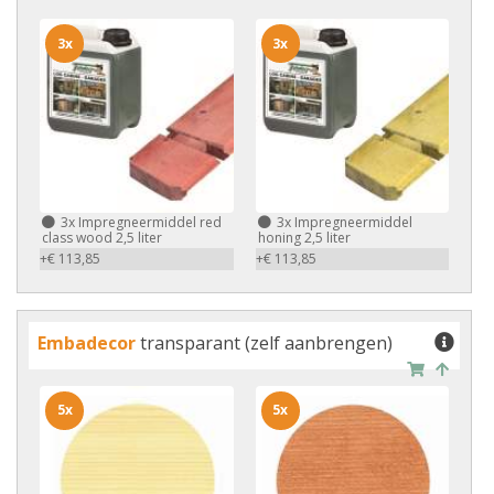
3x
3x
3x
Impregneermiddel red
3x
Impregneermiddel
class wood 2,5 liter
honing 2,5 liter
+€ 113,85
+€ 113,85
Embadecor
transparant (zelf aanbrengen)
5x
5x