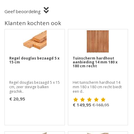
Geef beoordeling
Klanten kochten ook
Regel douglas bezaagd 5 x
Tuinscherm hardhout
15 cm
aanbieding 14 mm 180 x
180 cm recht
Regel douglas bezaagd 5 x 15
Het tuinscherm hardhout 14
cm, zeer stevige balken
mm 180 x 180 cm recht biedt
geschik..
een d..
€ 20,95
€ 149,95
€ 168,95