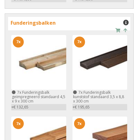
Funderingsbalken
7x
7x
7x
Funderingsbalk
7x
Funderingsbalk
geïmpregneerd standaard 4,5
kunststof standaard 3,5 x 8,8
x 9 x 300 cm
x 300 cm
+€ 132,65
+€ 195,65
7x
7x