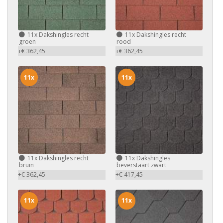
11x
Dakshingles recht
11x
Dakshingles recht
groen
rood
+€ 362,45
+€ 362,45
11x
11x
11x
Dakshingles recht
11x
Dakshingles
bruin
beverstaart zwart
+€ 362,45
+€ 417,45
11x
11x