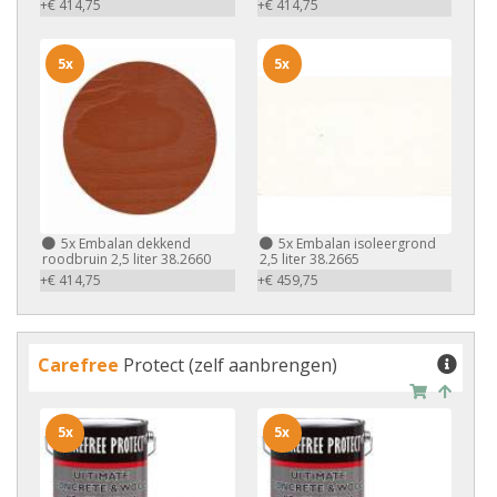
+€ 414,75
+€ 414,75
5x
5x
5x
Embalan dekkend
5x
Embalan isoleergrond
roodbruin 2,5 liter 38.2660
2,5 liter 38.2665
+€ 414,75
+€ 459,75
Carefree
Protect (zelf aanbrengen)
5x
5x