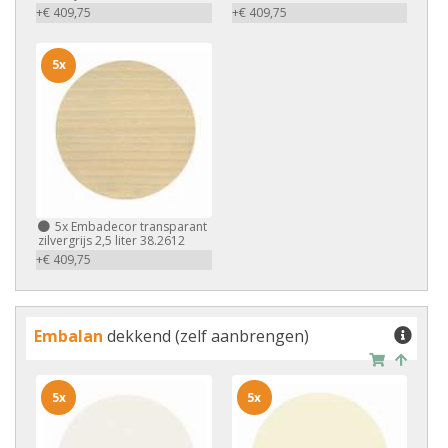
+€ 409,75
+€ 409,75
5x
5x
Embadecor transparant
zilvergrijs 2,5 liter 38.2612
+€ 409,75
Embalan
dekkend (zelf aanbrengen)
5x
5x