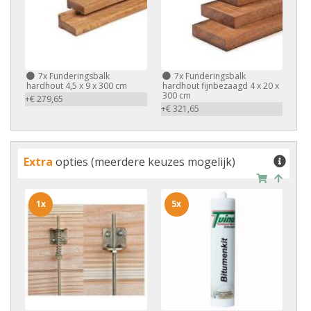
7x
Funderingsbalk
7x
Funderingsbalk
hardhout 4,5 x 9 x 300 cm
hardhout fijnbezaagd 4 x 20 x
300 cm
+€ 279,65
+€ 321,65
Extra
opties (meerdere keuzes mogelijk)
1x
5x