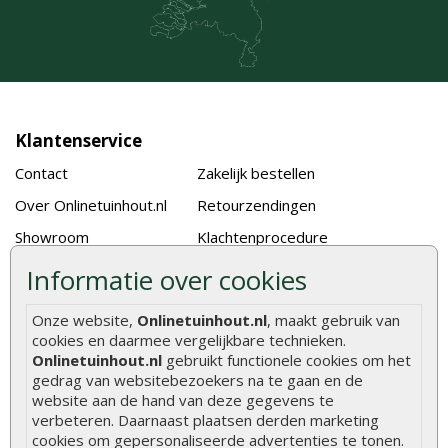
Klantenservice
Contact
Zakelijk bestellen
Over Onlinetuinhout.nl
Retourzendingen
Showroom
Klachtenprocedure
Vacatures
Algemene voorwaarden
Informatie over cookies
Bestellen en betalen
Klantbeoordelingen
Onze website,
Onlinetuinhout.nl
, maakt gebruik van
Bezorgen en afhalen
Klantenservice
cookies en daarmee vergelijkbare technieken.
Onlinetuinhout.nl
gebruikt functionele cookies om het
Blog
gedrag van websitebezoekers na te gaan en de
website aan de hand van deze gegevens te
Volg ons
verbeteren. Daarnaast plaatsen derden marketing
cookies om gepersonaliseerde advertenties te tonen.