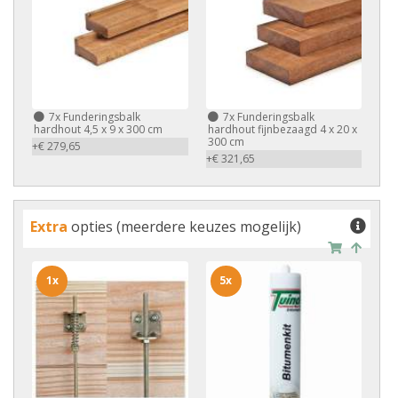
7x
Funderingsbalk
7x
Funderingsbalk
hardhout 4,5 x 9 x 300 cm
hardhout fijnbezaagd 4 x 20 x
300 cm
+€ 279,65
+€ 321,65
Extra
opties (meerdere keuzes mogelijk)
1x
5x