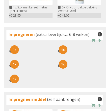
1x
Stormankerset metaal
5x
Kit voor dakbedekking
(per 4 stuks)
zwart 310 ml
+€ 23,95
+€ 48,00
Impregneren
(extra levertijd ca. 6-8 weken)
1x
1x
1x
1x
1x
1x
1x
1x
1x
1x
Impregneermiddel
(zelf aanbrengen)