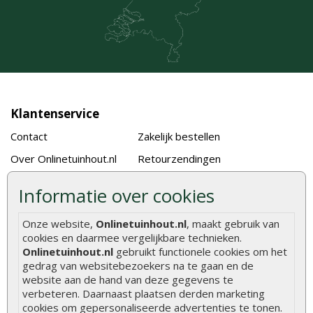
Klantenservice
Contact
Zakelijk bestellen
Over Onlinetuinhout.nl
Retourzendingen
Showroom
Klachtenprocedure
Informatie over cookies
Vacatures
Algemene voorwaarden
Onze website,
Onlinetuinhout.nl
, maakt gebruik van
Bestellen en betalen
Klantbeoordelingen
cookies en daarmee vergelijkbare technieken.
Bezorgen en afhalen
Klantenservice
Onlinetuinhout.nl
gebruikt functionele cookies om het
gedrag van websitebezoekers na te gaan en de
Blog
website aan de hand van deze gegevens te
verbeteren. Daarnaast plaatsen derden marketing
Volg ons
cookies om gepersonaliseerde advertenties te tonen.