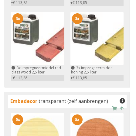
+€ 113,85
+€ 113,85
3x
3x
3x
Impregneermiddel red
3x
Impregneermiddel
class wood 2,5 liter
honing 2,5 liter
+€ 113,85
+€ 113,85
Embadecor
transparant (zelf aanbrengen)
5x
5x