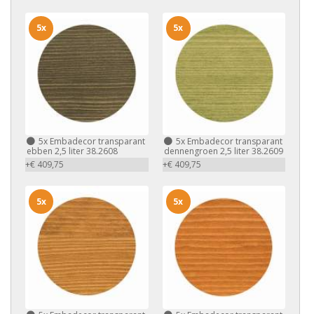
5x
5x
5x
Embadecor transparant
5x
Embadecor transparant
ebben 2,5 liter 38.2608
dennengroen 2,5 liter 38.2609
+€ 409,75
+€ 409,75
5x
5x