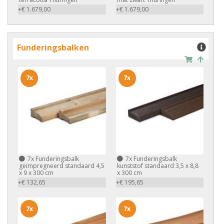
+€ 1.679,00
+€ 1.679,00
Funderingsbalken
7x
7x
7x
Funderingsbalk
7x
Funderingsbalk
geïmpregneerd standaard 4,5
kunststof standaard 3,5 x 8,8
x 9 x 300 cm
x 300 cm
+€ 132,65
+€ 195,65
7x
7x