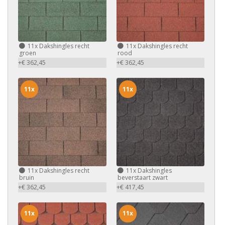
11x
Dakshingles recht
11x
Dakshingles recht
groen
rood
+€ 362,45
+€ 362,45
11x
11x
11x
Dakshingles recht
11x
Dakshingles
bruin
beverstaart zwart
+€ 362,45
+€ 417,45
11x
11x