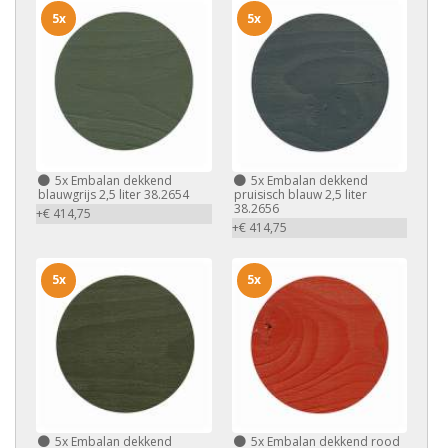
5x
5x
5x
Embalan dekkend
5x
Embalan dekkend
blauwgrijs 2,5 liter 38.2654
pruisisch blauw 2,5 liter
38.2656
+€ 414,75
+€ 414,75
5x
5x
5x
Embalan dekkend
5x
Embalan dekkend rood