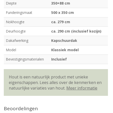
Diepte
350+88 cm
Funderingsmaat
500 x 350 cm
Nokhoogte
ca. 279 cm
Deurhoogte
ca. 290 cm (inclusief kozijn)
Dakafwerking
Kapschuurdak
Model
Klassiek model
Bevestigingsmaterialen
Inclusief
Hout is een natuurlijk product met unieke
eigenschappen. Lees alles over de kenmerken en
natuurlijke variaties van hout.
Meer informatie
Beoordelingen