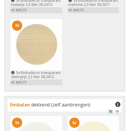
5x
Embadecor transparant
5x
Embadecor transparant
kastanje 2,5 liter 38.2610
mahonie 2,5 liter 38.2611
+€ 409,75
+€ 409,75
5x
5x
Embadecor transparant
zilvergrijs 2,5 liter 38.2612
+€ 409,75
Embalan
dekkend (zelf aanbrengen)
5x
5x