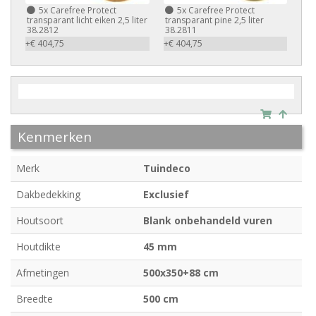
5x
Carefree Protect
5x
Carefree Protect
transparant licht eiken 2,5 liter
transparant pine 2,5 liter
38.2812
38.2811
+€ 404,75
+€ 404,75
Kenmerken
Merk
Tuindeco
Dakbedekking
Exclusief
Houtsoort
Blank onbehandeld vuren
Houtdikte
45 mm
Afmetingen
500x350+88 cm
Breedte
500 cm