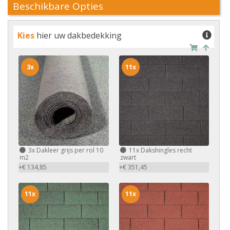
Beschikbare Opties
Kies
hier uw dakbedekking
3x
11x
3x
Dakleer grijs per rol 10
11x
Dakshingles recht
m2
zwart
+€ 134,85
+€ 351,45
11x
11x