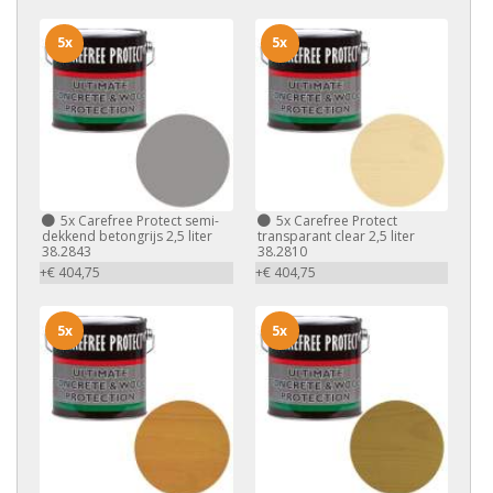
5x
5x
5x
Carefree Protect semi-
5x
Carefree Protect
dekkend betongrijs 2,5 liter
transparant clear 2,5 liter
38.2843
38.2810
+€ 404,75
+€ 404,75
5x
5x