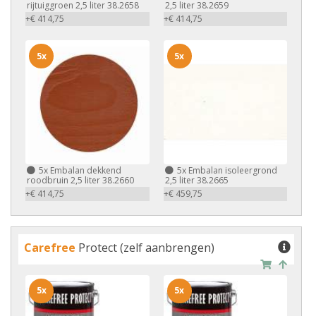
rijtuiggroen 2,5 liter 38.2658
2,5 liter 38.2659
+€ 414,75
+€ 414,75
5x
5x
5x
Embalan dekkend
5x
Embalan isoleergrond
roodbruin 2,5 liter 38.2660
2,5 liter 38.2665
+€ 414,75
+€ 459,75
Carefree
Protect (zelf aanbrengen)
5x
5x