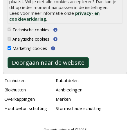
Duurzame tuin
plaatst. Wil je niet alle cookies accepteren? Dan kan je
dit op ieder moment aanpassen in de instellingen.
Welke palen voor een schapenhek
Lees voor meer informatie onze
privacy- en
cookieverklaring
.
Alle populaire categorieën
Technische cookies
Tuinhout
Tuindeuren
Analytische cookies
Schutting
Tuinschermen
Marketing cookies
Vlonderplanken
Schuttingplanken
Doorgaan naar de website
Tuinpalen
Steigerplanken
Tuinhekken
Douglas hout
Tuinhuizen
Rabatdelen
Blokhutten
Aanbiedingen
Overkappingen
Merken
Hout beton schutting
Stormschade schutting
Onlinetuinhout.nl ©2026