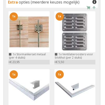
Extra
opties (meerdere keuzes mogelijk)
1x
1x
1x
Stormankerset metaal
1x
Ventilatieroosters voor
(per 4 stuks)
blokhut (per 2 stuks)
+€ 23,95
+€ 5,50
1x
1x