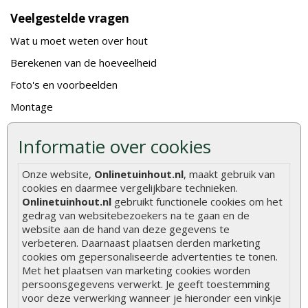
Veelgestelde vragen
Wat u moet weten over hout
Berekenen van de hoeveelheid
Foto's en voorbeelden
Montage
Gekeurd hout
Informatie over cookies
De fundering van een vlonder leggen
Hoe zelf een houten overkapping maken
Onze website,
Onlinetuinhout.nl
, maakt gebruik van
cookies en daarmee vergelijkbare technieken.
Hoe zelf een vlonder leggen
Onlinetuinhout.nl
gebruikt functionele cookies om het
gedrag van websitebezoekers na te gaan en de
Hoe betonpaal plaatsen
website aan de hand van deze gegevens te
Hoe schutting plaatsen
verbeteren. Daarnaast plaatsen derden marketing
cookies om gepersonaliseerde advertenties te tonen.
De 9 beste tuinschermen van Onlinetuinhout.nl
Met het plaatsen van marketing cookies worden
persoonsgegevens verwerkt. Je geeft toestemming
Stijlvolle houtsoorten voor in de tuin
voor deze verwerking wanneer je hieronder een vinkje