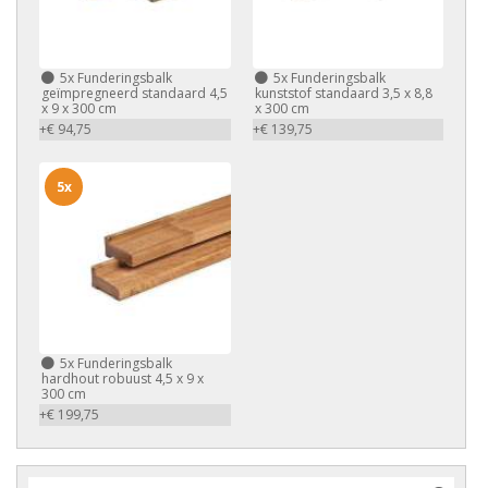
5x
Funderingsbalk
5x
Funderingsbalk
geïmpregneerd standaard 4,5
kunststof standaard 3,5 x 8,8
x 9 x 300 cm
x 300 cm
+€ 94,75
+€ 139,75
5x
5x
Funderingsbalk
hardhout robuust 4,5 x 9 x
300 cm
+€ 199,75