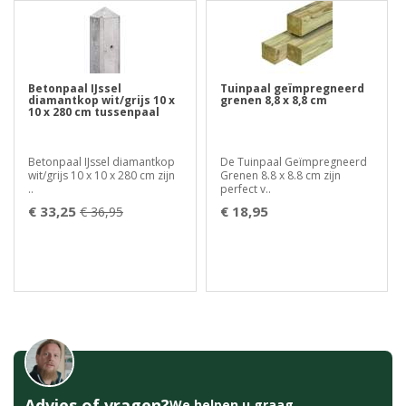
Betonpaal IJssel
Tuinpaal geïmpregneerd
diamantkop wit/grijs 10 x
grenen 8,8 x 8,8 cm
10 x 280 cm tussenpaal
Betonpaal IJssel diamantkop
De Tuinpaal Geïmpregneerd
wit/grijs 10 x 10 x 280 cm zijn
Grenen 8.8 x 8.8 cm zijn
..
perfect v..
€ 33,25
€ 18,95
€ 36,95
Advies of vragen?
We helpen u graag