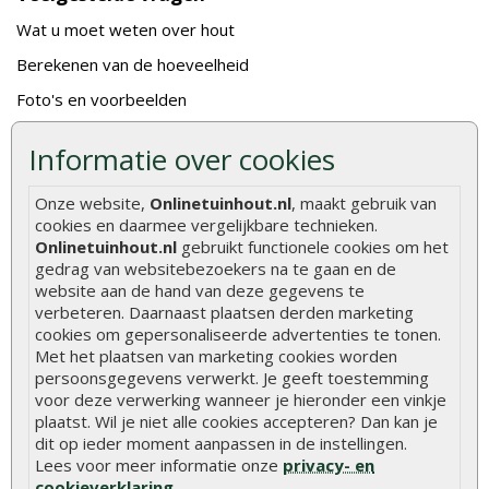
Wat u moet weten over hout
Berekenen van de hoeveelheid
Foto's en voorbeelden
Montage
Informatie over cookies
Gekeurd hout
Onze website,
Onlinetuinhout.nl
, maakt gebruik van
De fundering van een vlonder leggen
cookies en daarmee vergelijkbare technieken.
Hoe zelf een houten overkapping maken
Onlinetuinhout.nl
gebruikt functionele cookies om het
gedrag van websitebezoekers na te gaan en de
Hoe zelf een vlonder leggen
website aan de hand van deze gegevens te
verbeteren. Daarnaast plaatsen derden marketing
Hoe betonpaal plaatsen
cookies om gepersonaliseerde advertenties te tonen.
Hoe schutting plaatsen
Met het plaatsen van marketing cookies worden
persoonsgegevens verwerkt. Je geeft toestemming
De 9 beste tuinschermen van Onlinetuinhout.nl
voor deze verwerking wanneer je hieronder een vinkje
Stijlvolle houtsoorten voor in de tuin
plaatst. Wil je niet alle cookies accepteren? Dan kan je
dit op ieder moment aanpassen in de instellingen.
Duurzame tuin
Lees voor meer informatie onze
privacy- en
cookieverklaring
.