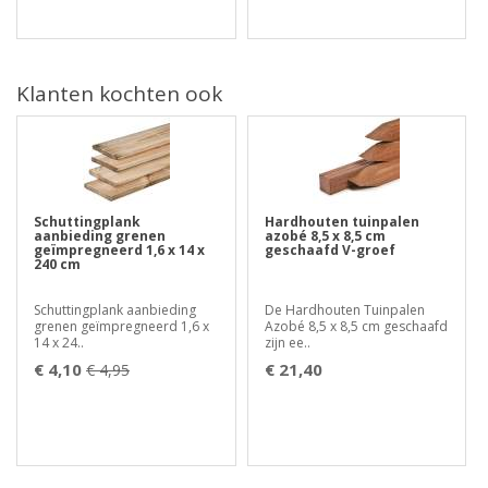
Klanten kochten ook
Schuttingplank
Hardhouten tuinpalen
aanbieding grenen
azobé 8,5 x 8,5 cm
geïmpregneerd 1,6 x 14 x
geschaafd V-groef
240 cm
Schuttingplank aanbieding
De Hardhouten Tuinpalen
grenen geïmpregneerd 1,6 x
Azobé 8,5 x 8,5 cm geschaafd
14 x 24..
zijn ee..
€ 4,10
€ 21,40
€ 4,95