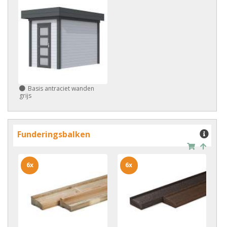
Basis antraciet wanden
grijs
Funderingsbalken
6x
6x