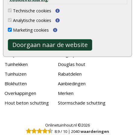
Welke palen voor een schapenhek
Technische cookies
Alle populaire categorieën
Analytische cookies
Tuinhout
Tuindeuren
Marketing cookies
Schutting
Tuinschermen
Doorgaan naar de website
Vlonderplanken
Schuttingplanken
Tuinpalen
Steigerplanken
Tuinhekken
Douglas hout
Tuinhuizen
Rabatdelen
Blokhutten
Aanbiedingen
Overkappingen
Merken
Hout beton schutting
Stormschade schutting
Onlinetuinhout.nl ©2026
8.9
/
10
|
2040
waarderingen