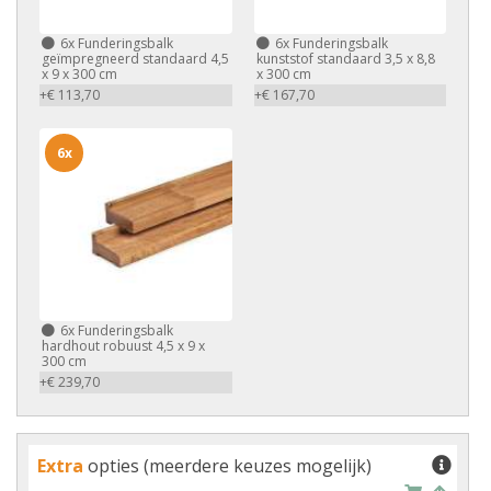
6x
Funderingsbalk
6x
Funderingsbalk
geïmpregneerd standaard 4,5
kunststof standaard 3,5 x 8,8
x 9 x 300 cm
x 300 cm
+€ 113,70
+€ 167,70
6x
6x
Funderingsbalk
hardhout robuust 4,5 x 9 x
300 cm
+€ 239,70
Extra
opties (meerdere keuzes mogelijk)