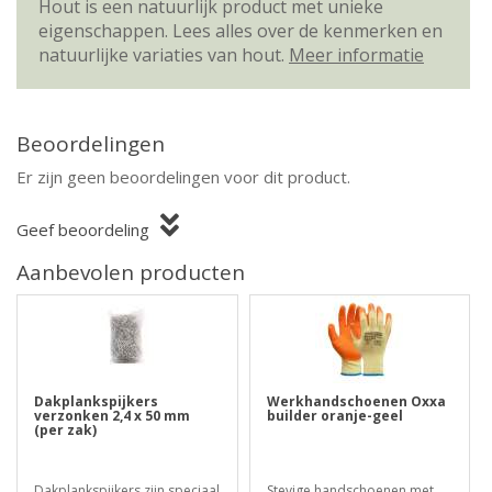
Hout is een natuurlijk product met unieke
eigenschappen. Lees alles over de kenmerken en
natuurlijke variaties van hout.
Meer informatie
Beoordelingen
Er zijn geen beoordelingen voor dit product.
Geef beoordeling
Aanbevolen producten
Dakplankspijkers
Werkhandschoenen Oxxa
verzonken 2,4 x 50 mm
builder oranje-geel
(per zak)
Dakplankspijkers zijn speciaal
Stevige handschoenen met