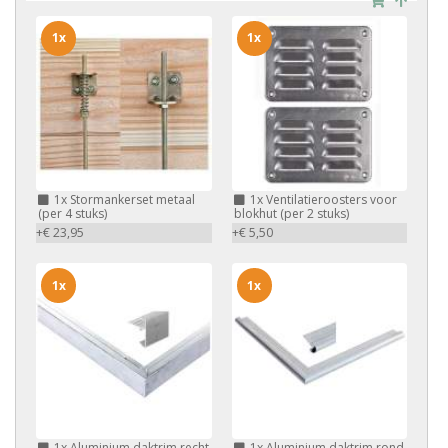
1x
1x
1x
Stormankerset metaal
1x
Ventilatieroosters voor
(per 4 stuks)
blokhut (per 2 stuks)
+€ 23,95
+€ 5,50
1x
1x
1x
Aluminium daktrim recht
1x
Aluminium daktrim rond