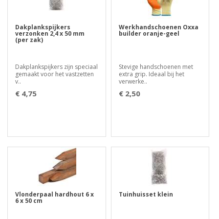
Dakplankspijkers
Werkhandschoenen Oxxa
verzonken 2,4 x 50 mm
builder oranje-geel
(per zak)
Dakplankspijkers zijn speciaal
Stevige handschoenen met
gemaakt voor het vastzetten
extra grip. Ideaal bij het
v..
verwerke..
€ 4,75
€ 2,50
Vlonderpaal hardhout 6 x
Tuinhuisset klein
6 x 50 cm