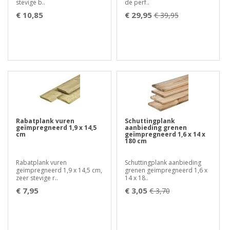
stevige b..
de perf..
€ 10,85
€ 29,95
€ 39,95
Rabatplank vuren
Schuttingplank
geïmpregneerd 1,9 x 14,5
aanbieding grenen
cm
geïmpregneerd 1,6 x 14 x
180 cm
Rabatplank vuren
Schuttingplank aanbieding
geïmpregneerd 1,9 x 14,5 cm,
grenen geïmpregneerd 1,6 x
zeer stevige r..
14 x 18..
€ 7,95
€ 3,05
€ 3,70