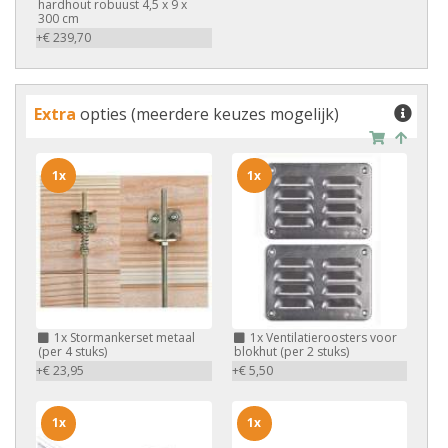
hardhout robuust 4,5 x 9 x
300 cm
+€ 239,70
Extra
opties (meerdere keuzes mogelijk)
1x
1x
1x
Stormankerset metaal
1x
Ventilatieroosters voor
(per 4 stuks)
blokhut (per 2 stuks)
+€ 23,95
+€ 5,50
1x
1x