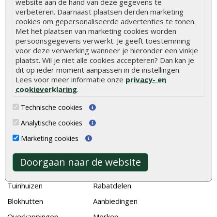
website aan de hand van deze gegevens te
Hoe schutting plaatsen
verbeteren. Daarnaast plaatsen derden marketing
De 9 beste tuinschermen van Onlinetuinhout.nl
cookies om gepersonaliseerde advertenties te tonen.
Met het plaatsen van marketing cookies worden
Stijlvolle houtsoorten voor in de tuin
persoonsgegevens verwerkt. Je geeft toestemming
voor deze verwerking wanneer je hieronder een vinkje
Duurzame tuin
plaatst. Wil je niet alle cookies accepteren? Dan kan je
Welke palen voor een schapenhek
dit op ieder moment aanpassen in de instellingen.
Lees voor meer informatie onze
privacy- en
cookieverklaring
.
Alle populaire categorieën
Technische cookies
Tuinhout
Tuindeuren
Analytische cookies
Schutting
Tuinschermen
Marketing cookies
Vlonderplanken
Schuttingplanken
Tuinpalen
Steigerplanken
Doorgaan naar de website
Tuinhekken
Douglas hout
Tuinhuizen
Rabatdelen
Blokhutten
Aanbiedingen
Overkappingen
Merken