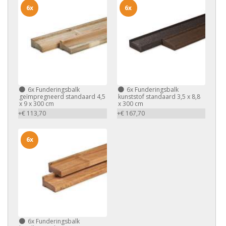
6x
6x
6x
Funderingsbalk
6x
Funderingsbalk
geïmpregneerd standaard 4,5
kunststof standaard 3,5 x 8,8
x 9 x 300 cm
x 300 cm
+€ 113,70
+€ 167,70
6x
6x
Funderingsbalk