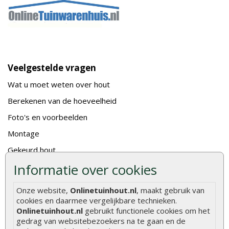
Veelgestelde vragen
Wat u moet weten over hout
Berekenen van de hoeveelheid
Foto's en voorbeelden
Montage
Gekeurd hout
Informatie over cookies
De fundering van een vlonder leggen
Hoe zelf een houten overkapping maken
Onze website,
Onlinetuinhout.nl
, maakt gebruik van
Hoe zelf een vlonder leggen
cookies en daarmee vergelijkbare technieken.
Onlinetuinhout.nl
gebruikt functionele cookies om het
Hoe betonpaal plaatsen
gedrag van websitebezoekers na te gaan en de