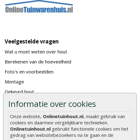
Veelgestelde vragen
Wat u moet weten over hout
Berekenen van de hoeveelheid
Foto's en voorbeelden
Montage
Gekeurd hout
Informatie over cookies
De fundering van een vlonder leggen
Hoe zelf een houten overkapping maken
Onze website,
Onlinetuinhout.nl
, maakt gebruik van
Hoe zelf een vlonder leggen
cookies en daarmee vergelijkbare technieken.
Onlinetuinhout.nl
gebruikt functionele cookies om het
Hoe betonpaal plaatsen
gedrag van websitebezoekers na te gaan en de