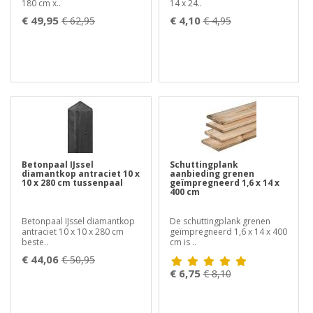
180 cm x..
14 x 24..
€ 49,95
€ 4,10
€ 62,95
€ 4,95
Betonpaal IJssel
Schuttingplank
diamantkop antraciet 10 x
aanbieding grenen
10 x 280 cm tussenpaal
geïmpregneerd 1,6 x 14 x
400 cm
Betonpaal IJssel diamantkop
De schuttingplank grenen
antraciet 10 x 10 x 280 cm
geïmpregneerd 1,6 x 14 x 400
beste..
cm is ..
€ 44,06
€ 50,95
€ 6,75
€ 8,10