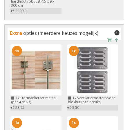
hardhout robuust 4,5 x 9 x
300 cm
+€ 239,70
Extra
opties (meerdere keuzes mogelijk)
1x
1x
1x
Stormankerset metaal
1x
Ventilatieroosters voor
(per 4 stuks)
blokhut (per 2 stuks)
+€ 23,95
+€ 5,50
1x
1x