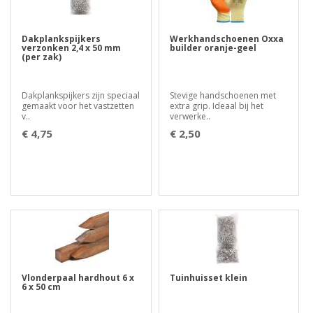
Dakplankspijkers
Werkhandschoenen Oxxa
verzonken 2,4 x 50 mm
builder oranje-geel
(per zak)
Dakplankspijkers zijn speciaal
Stevige handschoenen met
gemaakt voor het vastzetten
extra grip. Ideaal bij het
v..
verwerke..
€ 4,75
€ 2,50
Vlonderpaal hardhout 6 x
Tuinhuisset klein
6 x 50 cm