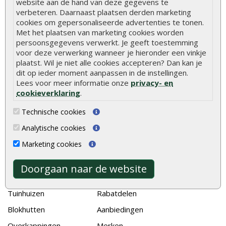
website aan de hand van deze gegevens te
Hoe schutting plaatsen
verbeteren. Daarnaast plaatsen derden marketing
De 9 beste tuinschermen van Onlinetuinhout.nl
cookies om gepersonaliseerde advertenties te tonen.
Met het plaatsen van marketing cookies worden
Stijlvolle houtsoorten voor in de tuin
persoonsgegevens verwerkt. Je geeft toestemming
voor deze verwerking wanneer je hieronder een vinkje
Duurzame tuin
plaatst. Wil je niet alle cookies accepteren? Dan kan je
Welke palen voor een schapenhek
dit op ieder moment aanpassen in de instellingen.
Lees voor meer informatie onze
privacy- en
cookieverklaring
.
Alle populaire categorieën
Technische cookies
Tuinhout
Tuindeuren
Analytische cookies
Schutting
Tuinschermen
Marketing cookies
Vlonderplanken
Schuttingplanken
Tuinpalen
Steigerplanken
Doorgaan naar de website
Tuinhekken
Douglas hout
Tuinhuizen
Rabatdelen
Blokhutten
Aanbiedingen
Overkappingen
Merken