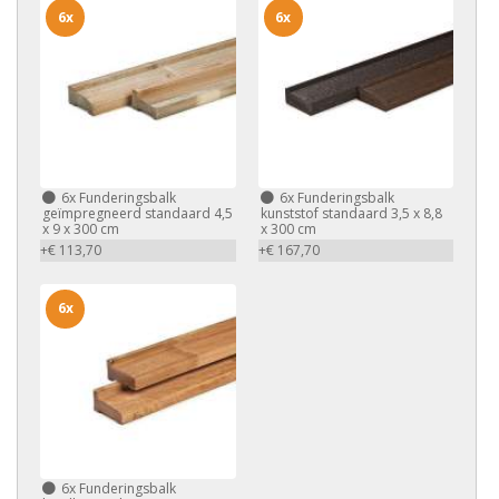
6x
6x
6x
Funderingsbalk
6x
Funderingsbalk
geïmpregneerd standaard 4,5
kunststof standaard 3,5 x 8,8
x 9 x 300 cm
x 300 cm
+€ 113,70
+€ 167,70
6x
6x
Funderingsbalk