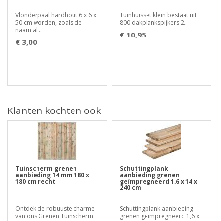
Vlonderpaal hardhout 6 x 6 x
Tuinhuisset klein bestaat uit
50 cm worden, zoals de
800 dakplankspijkers 2..
naam al ..
€ 10,95
€ 3,00
Klanten kochten ook
Tuinscherm grenen
Schuttingplank
aanbieding 14 mm 180 x
aanbieding grenen
180 cm recht
geïmpregneerd 1,6 x 14 x
240 cm
Ontdek de robuuste charme
Schuttingplank aanbieding
van ons Grenen Tuinscherm
grenen geïmpregneerd 1,6 x