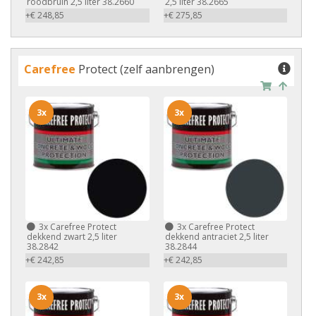
roodbruin 2,5 liter 38.2660
2,5 liter 38.2665
+€ 248,85
+€ 275,85
Carefree
Protect (zelf aanbrengen)
3x
3x
3x
Carefree Protect
3x
Carefree Protect
dekkend zwart 2,5 liter
dekkend antraciet 2,5 liter
38.2842
38.2844
+€ 242,85
+€ 242,85
3x
3x