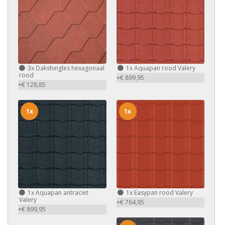
3x
Dakshingles hexagonaal
1x
Aquapan rood Valery
rood
+€ 899,95
+€ 128,85
1x
1x
1x
Aquapan antraciet
1x
Easypan rood Valery
Valery
+€ 764,95
+€ 899,95