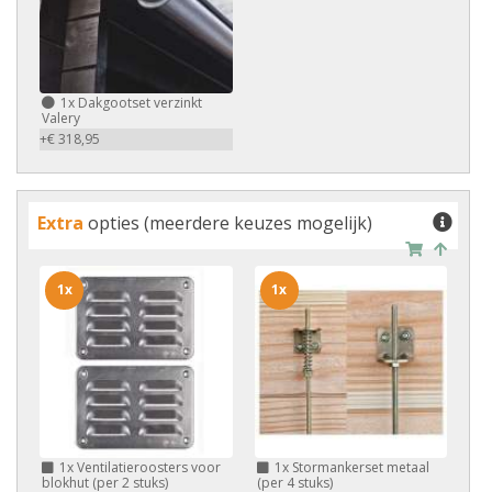
1x
Dakgootset verzinkt
Valery
+€ 318,95
Extra
opties (meerdere keuzes mogelijk)
1x
1x
1x
Ventilatieroosters voor
1x
Stormankerset metaal
blokhut (per 2 stuks)
(per 4 stuks)