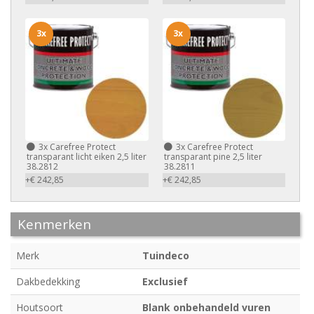
3x
3x
3x
Carefree Protect
3x
Carefree Protect
transparant licht eiken 2,5 liter
transparant pine 2,5 liter
38.2812
38.2811
+€ 242,85
+€ 242,85
Kenmerken
Merk
Tuindeco
Dakbedekking
Exclusief
Houtsoort
Blank onbehandeld vuren