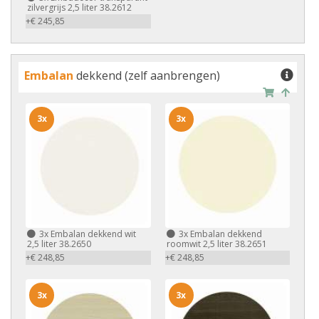
zilvergrijs 2,5 liter 38.2612
+€ 245,85
Embalan
dekkend (zelf aanbrengen)
3x
3x
3x
Embalan dekkend wit
3x
Embalan dekkend
2,5 liter 38.2650
roomwit 2,5 liter 38.2651
+€ 248,85
+€ 248,85
3x
3x