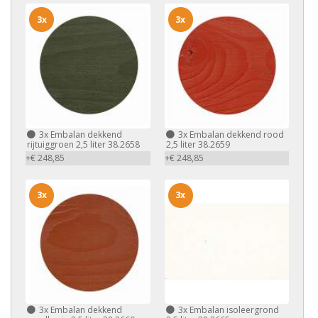
3x
3x
3x
Embalan dekkend
3x
Embalan dekkend rood
rijtuiggroen 2,5 liter 38.2658
2,5 liter 38.2659
+€ 248,85
+€ 248,85
3x
3x
3x
Embalan dekkend
3x
Embalan isoleergrond