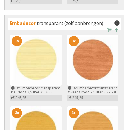
+€ 75,90
+€ 75,90
Embadecor
transparant (zelf aanbrengen)
3x
3x
3x
Embadecor transparant
3x
Embadecor transparant
kleurloos 2,5 liter 38.2600
zweeds rood 2,5 liter 38.2601
+€ 245,85
+€ 245,85
3x
3x