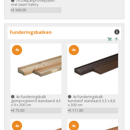
1x
Dakpanprofielplaten
mat zwart Valery
+€ 949,95
Funderingsbalken
4x
4x
4x
Funderingsbalk
4x
Funderingsbalk
geïmpregneerd standaard 4,5
kunststof standaard 3,5 x 8,8
x 9 x 300 cm
x 300 cm
+€ 75,80
+€ 111,80
4x
4x