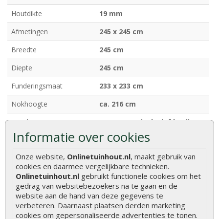
Houtdikte
19 mm
Afmetingen
245 x 245 cm
Breedte
245 cm
Diepte
245 cm
Funderingsmaat
233 x 233 cm
Nokhoogte
ca. 216 cm
Deurhoogte
ca. 175 cm (inclusief kozijn)
Informatie over cookies
Ramen
1 vast raam (enkel glas)
Onze website,
Onlinetuinhout.nl
, maakt gebruik van
Dakafwerking
Puntdak
cookies en daarmee vergelijkbare technieken.
Onlinetuinhout.nl
gebruikt functionele cookies om het
Model
Klassiek model
gedrag van websitebezoekers na te gaan en de
Bevestigingsmaterialen
Inclusief
website aan de hand van deze gegevens te
verbeteren. Daarnaast plaatsen derden marketing
cookies om gepersonaliseerde advertenties te tonen.