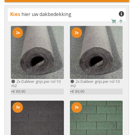
Kies
hier uw dakbedekking
2x
2x
2x
Dakleer grijs per rol 10
2x
Dakleer grijs per rol 10
m2
m2
+€ 89,90
+€ 89,90
3x
3x