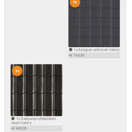
1x
1x
Easypan antraciet Valery
+€ 764,95
1x
1x
Dakpanprofielplaten
zwart Valery
+€ 949,95