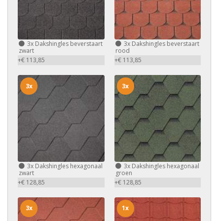
3x
Dakshingles beverstaart
3x
Dakshingles beverstaart
zwart
rood
+€ 113,85
+€ 113,85
3x
3x
3x
Dakshingles hexagonaal
3x
Dakshingles hexagonaal
zwart
groen
+€ 128,85
+€ 128,85
3x
1x