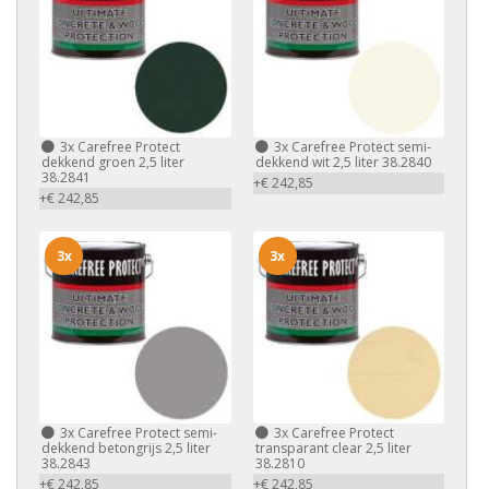
3x
Carefree Protect
3x
Carefree Protect semi-
dekkend groen 2,5 liter
dekkend wit 2,5 liter 38.2840
38.2841
+€ 242,85
+€ 242,85
3x
3x
3x
Carefree Protect semi-
3x
Carefree Protect
dekkend betongrijs 2,5 liter
transparant clear 2,5 liter
38.2843
38.2810
+€ 242,85
+€ 242,85