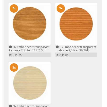
3x
3x
3x
Embadecor transparant
3x
Embadecor transparant
kastanje 2,5 liter 38.2610
mahonie 2,5 liter 38.2611
+€ 245,85
+€ 245,85
3x
3x
Embadecor transparant