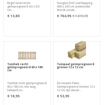
Regel vuren bruin
Douglas DHZ overkapping
geïmpregneerd 4,5 x 9,5
400 x 330 cm actiemodel.
cm....
Wordt zonde..
€ 13,80
€ 764,95
€ 1.019,95
Tuinhek recht
Tuinpaal geïmpregneerd
geïmpregneerd 60 x 180
grenen 12 x 12 cm
cm
Tuinhek recht geïmpregneerd
De Houten Palen
60 x 180 cm, een laag
Geïmpregneerd Grenen 12 x
hekwerk vo..
12 cm zijn ideaal ..
€ 18,95
€ 53,95