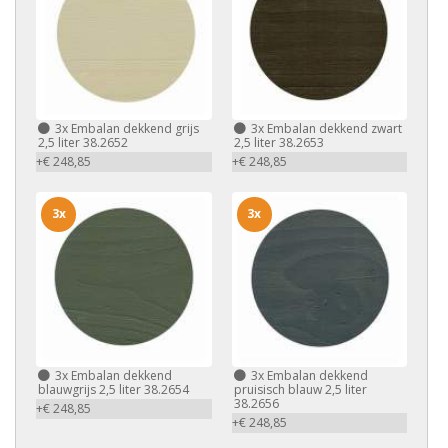
3x
Embalan dekkend grijs
3x
Embalan dekkend zwart
2,5 liter 38.2652
2,5 liter 38.2653
+€ 248,85
+€ 248,85
3x
3x
3x
Embalan dekkend
3x
Embalan dekkend
blauwgrijs 2,5 liter 38.2654
pruisisch blauw 2,5 liter
38.2656
+€ 248,85
+€ 248,85