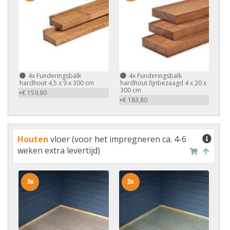
4x
Funderingsbalk
4x
Funderingsbalk
hardhout 4,5 x 9 x 300 cm
hardhout fijnbezaagd 4 x 20 x
300 cm
+€ 159,80
+€ 183,80
Houten
vloer (voor het impregneren ca. 4-6
weken extra levertijd)
3x
3x