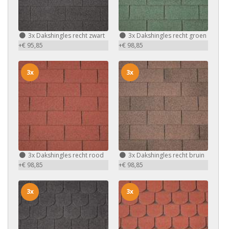
3x
Dakshingles recht zwart
3x
Dakshingles recht groen
+€ 95,85
+€ 98,85
3x
3x
3x
Dakshingles recht rood
3x
Dakshingles recht bruin
+€ 98,85
+€ 98,85
3x
3x