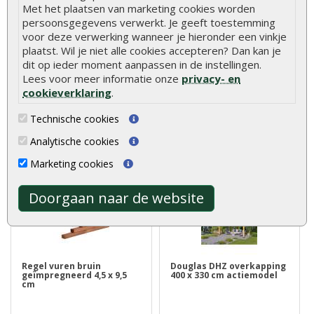
Met het plaatsen van marketing cookies worden
Hout is een natuurlijk product met unieke
persoonsgegevens verwerkt. Je geeft toestemming
eigenschappen. Lees alles over de kenmerken en
voor deze verwerking wanneer je hieronder een vinkje
natuurlijke variaties van hout.
Meer informatie
plaatst. Wil je niet alle cookies accepteren? Dan kan je
dit op ieder moment aanpassen in de instellingen.
Lees voor meer informatie onze
privacy- en
cookieverklaring
.
Beoordelingen
Technische cookies
Er zijn geen beoordelingen voor dit product.
Analytische cookies
Geef beoordeling
Marketing cookies
Klanten kochten ook
Doorgaan naar de website
Regel vuren bruin
Douglas DHZ overkapping
geïmpregneerd 4,5 x 9,5
400 x 330 cm actiemodel
cm