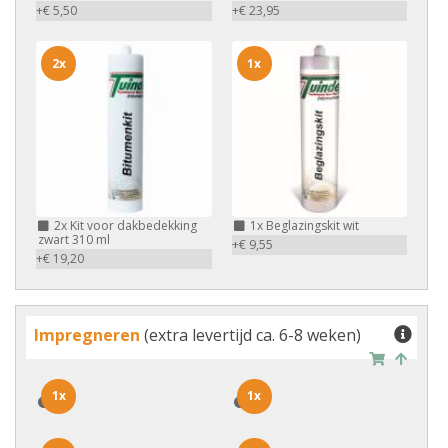
+€ 5,50
+€ 23,95
2x
1x
2x
Kit voor dakbedekking
1x
Beglazingskit wit
zwart 310 ml
+€ 9,55
+€ 19,20
Impregneren
(extra levertijd ca. 6-8 weken)
1x
1x
1x
1x