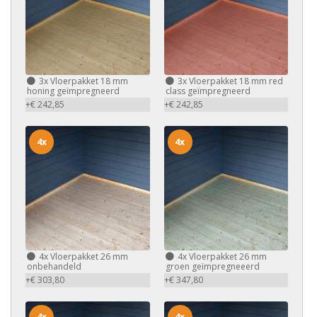
3x
Vloerpakket 18 mm
3x
Vloerpakket 18 mm red
honing geïmpregneerd
class geïmpregneerd
+€ 242,85
+€ 242,85
4x
4x
4x
Vloerpakket 26 mm
4x
Vloerpakket 26 mm
onbehandeld
groen geïmpregneeerd
+€ 303,80
+€ 347,80
4x
4x