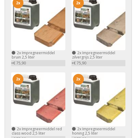
2x
2x
2x
Impregneermiddel
2x
Impregneermiddel
bruin 2,5 liter
zilvergrijs 2,5 liter
+€ 75,90
+€ 75,90
2x
2x
2x
Impregneermiddel red
2x
Impregneermiddel
class wood 2,5 liter
honing 2,5 liter