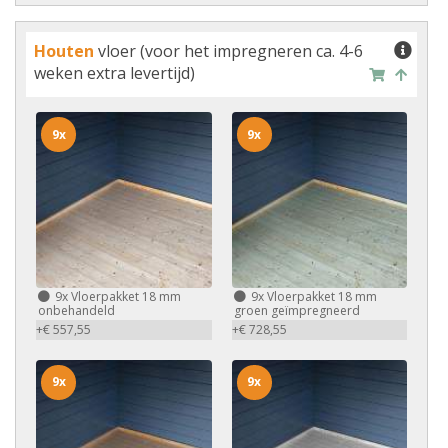
Houten
vloer (voor het impregneren ca. 4-6
weken extra levertijd)
9x
9x
9x
Vloerpakket 18 mm
9x
Vloerpakket 18 mm
onbehandeld
groen geïmpregneerd
+€ 557,55
+€ 728,55
9x
9x