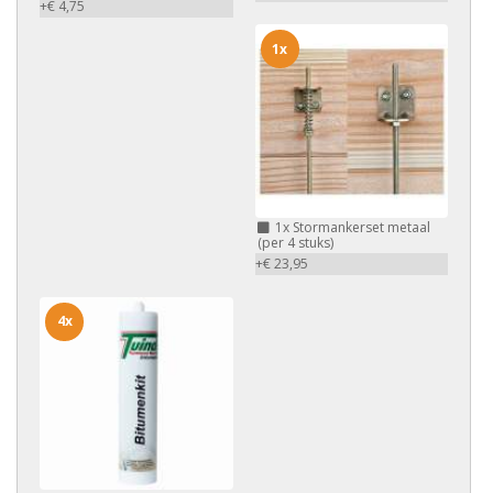
+€ 4,75
1x
1x
Stormankerset metaal
(per 4 stuks)
+€ 23,95
4x