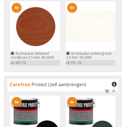
6x
6x
6x
Embalan dekkend
6x
Embalan isoleergrond
roodbruin 2,5 liter 38.2660
2,5 liter 38.2665
+€ 497,70
+€ 551,70
Carefree
Protect (zelf aanbrengen)
6x
6x