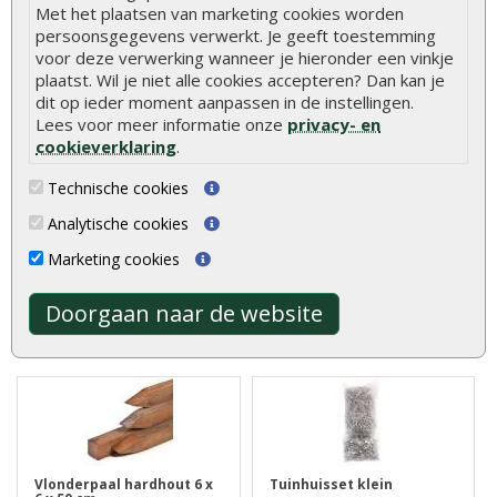
Met het plaatsen van marketing cookies worden
persoonsgegevens verwerkt. Je geeft toestemming
voor deze verwerking wanneer je hieronder een vinkje
plaatst. Wil je niet alle cookies accepteren? Dan kan je
dit op ieder moment aanpassen in de instellingen.
Asfaltnagels verzonken 3
Werkhandschoenen Oxxa
x 15 mm (per zak)
builder oranje-geel
Lees voor meer informatie onze
privacy- en
cookieverklaring
.
Technische cookies
Asfaltnagels kunt u gebruiken
Stevige handschoenen met
voor het vastzetten van
extra grip. Ideaal bij het
Analytische cookies
daklee..
verwerke..
€ 2,10
€ 2,50
Marketing cookies
Doorgaan naar de website
Vlonderpaal hardhout 6 x
Tuinhuisset klein