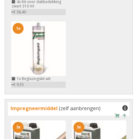
4x
Kit voor dakbedekking
zwart 310 ml
+€ 38,40
1x
1x
Beglazingskit wit
+€ 9,55
Impregneermiddel
(zelf aanbrengen)
3x
3x