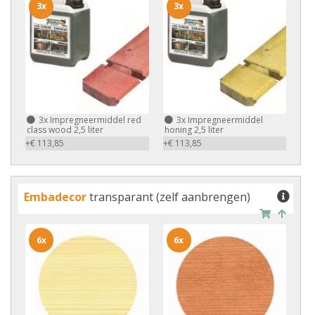
3x
3x
3x
Impregneermiddel red
3x
Impregneermiddel
class wood 2,5 liter
honing 2,5 liter
+€ 113,85
+€ 113,85
Embadecor
transparant (zelf aanbrengen)
6x
6x