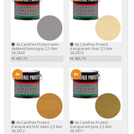
6x
Carefree Protect semi-
6x
Carefree Protect
dekkend betongrijs 2,5 liter
transparant clear 2,5 liter
38.2843
38.2810
+€ 485,70
+€ 485,70
6x
6x
6x
Carefree Protect
6x
Carefree Protect
transparant licht eiken 2,5 liter
transparant pine 2,5 liter
38.2812
38.2811