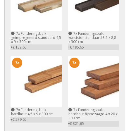
7x
Funderingsbalk
7x
Funderingsbalk
geïmpregneerd standaard 4,5
kunststof standaard 3,5 x 8,8
x 9 x 300 cm
x 300 cm
+€ 132,65
+€ 195,65
7x
7x
7x
Funderingsbalk
7x
Funderingsbalk
hardhout 4,5 x 9 x 300 cm
hardhout fijnbezaagd 4 x 20 x
300 cm
+€ 279,65
+€ 321,65