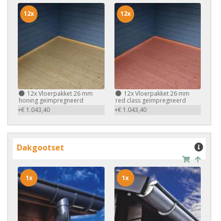
12x
12x
12x
Vloerpakket 26 mm
12x
Vloerpakket 26 mm
honing geïmpregneerd
red class geïmpregneerd
+€ 1.043,40
+€ 1.043,40
Dakgootset
1x
1x