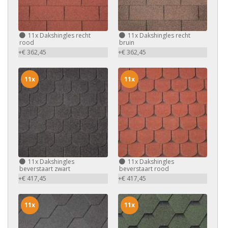
11x
Dakshingles recht
11x
Dakshingles recht
rood
bruin
+€ 362,45
+€ 362,45
11x
11x
11x
Dakshingles
11x
Dakshingles
beverstaart zwart
beverstaart rood
+€ 417,45
+€ 417,45
11x
11x