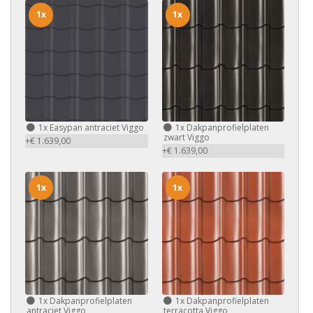
1x
1x
1x
Easypan antraciet Viggo
1x
Dakpanprofielplaten
zwart Viggo
+€ 1.639,00
+€ 1.639,00
1x
1x
1x
Dakpanprofielplaten
1x
Dakpanprofielplaten
antraciet Viggo
terracotta Viggo