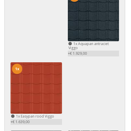
1x
Aquapan antraciet
Viggo
+€ 1.929,00
1x
1x
Easypan rood Viggo
+€ 1.639,00