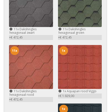
11x
Dakshingles
11x
Dakshingles
hexagonaal zwart
hexagonaal groen
+€ 472,45
+€ 472,45
11x
1x
11x
Dakshingles
1x
Aquapan rood Viggo
hexagonaal rood
+€ 1.929,00
+€ 472,45
1x