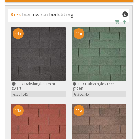
Kies
hier uw dakbedekking
11x
11x
11x
Dakshingles recht
11x
Dakshingles recht
zwart
groen
+€ 351,45
+€ 362,45
11x
11x