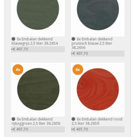
6x
Embalan dekkend
6x
Embalan dekkend
blauwgrijs 2,5 liter 38.2654
pruisisch blauw 2,5 liter
38.2656
+€ 497,70
+€ 497,70
6x
6x
6x
Embalan dekkend
6x
Embalan dekkend rood
rijtuiggroen 2,5 liter 38.2658
2,5 liter 38.2659
+€ 497,70
+€ 497,70