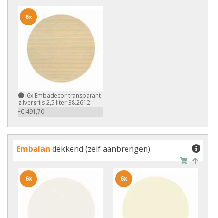
6x
6x
Embadecor transparant
zilvergrijs 2,5 liter 38.2612
+€ 491,70
Embalan
dekkend (zelf aanbrengen)
6x
6x