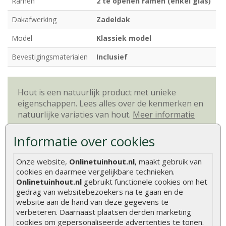
Ramen
2 te openen ramen (enkel glas)
Dakafwerking
Zadeldak
Model
Klassiek model
Bevestigingsmaterialen
Inclusief
Hout is een natuurlijk product met unieke
eigenschappen. Lees alles over de kenmerken en
natuurlijke variaties van hout.
Meer informatie
Informatie over cookies
Beoordelingen
Onze website,
Onlinetuinhout.nl
, maakt gebruik van
Er zijn geen beoordelingen voor dit product.
cookies en daarmee vergelijkbare technieken.
Onlinetuinhout.nl
gebruikt functionele cookies om het
gedrag van websitebezoekers na te gaan en de
Geef beoordeling
website aan de hand van deze gegevens te
verbeteren. Daarnaast plaatsen derden marketing
Aanbevolen producten
cookies om gepersonaliseerde advertenties te tonen.