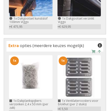
1x
Dakgootset kunststof
1x
Dakgootset verzinkt
100mm Viggo
Viggo
+€ 475,95
+€ 629,95
Extra
opties (meerdere keuzes mogelijk)
1x
1x
1x
Dakplankspijkers
1x
Ventilatieroosters voor
verzonken 2,4 x 50 mm (per
blokhut (per 2 stuks)
zak)
+€ 5,50