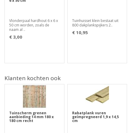
6 x 50 cm
Vlonderpaal hardhout 6 x 6 x
Tuinhuisset klein bestaat uit
50 cm worden, zoals de
800 dakplankspijkers 2..
naam al ..
€ 10,95
€ 3,00
Klanten kochten ook
Tuinscherm grenen
Rabatplank vuren
aanbieding 14 mm 180 x
geïmpregneerd 1,9 x 14,5
180 cm recht
cm