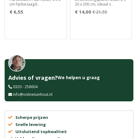
cm Fijnbezaagd..
20 x 200 cm, ideaal v..
€ 6,55
€ 14,00
€ 21,55
Advies of vragen?
We helpen u graag
0320 - 258604
info@onlinetuinhout.nl
Scherpe prijzen
Snelle levering
Uitsluitend topkwaliteit