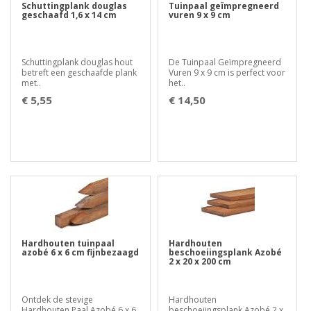
Schuttingplank douglas
Tuinpaal geïmpregneerd
geschaafd 1,6 x 14 cm
vuren 9 x 9 cm
Schuttingplank douglas hout
De Tuinpaal Geïmpregneerd
betreft een geschaafde plank
Vuren 9 x 9 cm is perfect voor
met..
het..
€ 5,55
€ 14,50
Hardhouten tuinpaal
Hardhouten
azobé 6 x 6 cm fijnbezaagd
beschoeiingsplank Azobé
2 x 20 x 200 cm
Ontdek de stevige
Hardhouten
Hardhouten Paal Azobé 6 x 6
beschoeiingsplank Azobé 2 x