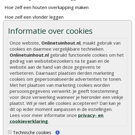
Hoe zelf een houten overkapping maken
Hoe zelf een vlonder leggen
Hoe betonpaal plaatsen
Informatie over cookies
Hoe schutting plaatsen
Onze website,
Onlinetuinhout.nl
, maakt gebruik van
De 9 beste tuinschermen van Onlinetuinhout.nl
cookies en daarmee vergelijkbare technieken.
Onlinetuinhout.nl
gebruikt functionele cookies om het
Stijlvolle houtsoorten voor in de tuin
gedrag van websitebezoekers na te gaan en de
Duurzame tuin
website aan de hand van deze gegevens te
verbeteren. Daarnaast plaatsen derden marketing
Welke palen voor een schapenhek
cookies om gepersonaliseerde advertenties te tonen.
Met het plaatsen van marketing cookies worden
persoonsgegevens verwerkt. Je geeft toestemming
Alle populaire categorieën
voor deze verwerking wanneer je hieronder een vinkje
Tuinhout
Tuindeuren
plaatst. Wil je niet alle cookies accepteren? Dan kan je
dit op ieder moment aanpassen in de instellingen.
Schutting
Tuinschermen
Lees voor meer informatie onze
privacy- en
Vlonderplanken
Schuttingplanken
cookieverklaring
.
Tuinpalen
Steigerplanken
Technische cookies