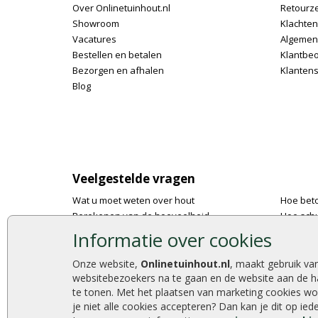
Over Onlinetuinhout.nl
Retourz
Showroom
Klachte
Vacatures
Algemen
Bestellen en betalen
Klantbe
Bezorgen en afhalen
Klantens
Blog
Veelgestelde vragen
Wat u moet weten over hout
Hoe bet
Berekenen van de hoeveelheid
Hoe schu
Foto's en voorbeelden
De 9 bes
Informatie over cookies
Montage
Onlinetu
Gekeurd hout
Stijlvoll
Onze website,
Onlinetuinhout.nl
, maakt gebruik va
websitebezoekers na te gaan en de website aan de h
De fundering van een vlonder leggen
Duurzam
te tonen. Met het plaatsen van marketing cookies wo
Hoe zelf een houten overkapping maken
Welke p
je niet alle cookies accepteren? Dan kan je dit op ie
Hoe zelf een vlonder leggen