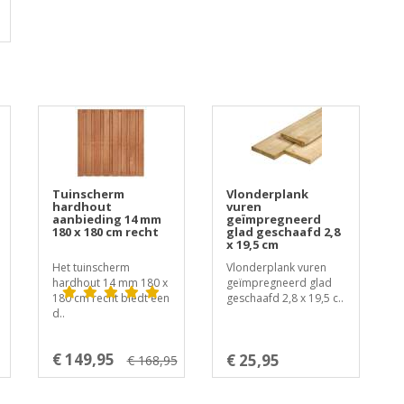
Tuinscherm
Vlonderplank
hardhout
vuren
aanbieding 14 mm
geïmpregneerd
180 x 180 cm recht
glad geschaafd 2,8
x 19,5 cm
Het tuinscherm
Vlonderplank vuren
hardhout 14 mm 180 x
geïmpregneerd glad
180 cm recht biedt een
geschaafd 2,8 x 19,5 c..
d..
€ 149,95
€ 25,95
€ 168,95