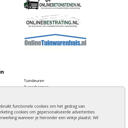
ën
Tuindeuren
Tuinschermen
Schuttingplanken
Steigerplanken
Douglas hout
bruikt functionele cookies om het gedrag van
rketing cookies om gepersonaliseerde advertenties
Rabatdelen
werking wanneer je hieronder een vinkje plaatst. Wil
Aanbiedingen
Merken