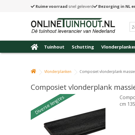
Ruime voorraad
snel geleverd
Bezorging in NL e
Tuinhout
Schutting
Vlonderplanke
Vlonderplanken
Composiet vlonderplank massief 
Composiet vlonderplank massie
Diverse lengtes
Compos
cm 13