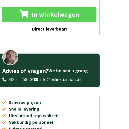
In winkelwagen
Direct leverbaar!
Advies of vragen?
We helpen u graag
0320 - 258604
info@onlinetuinhout.nl
Scherpe prijzen
Snelle levering
Uitsluitend topkwaliteit
Vakkundig personeel
Ruime voorraad