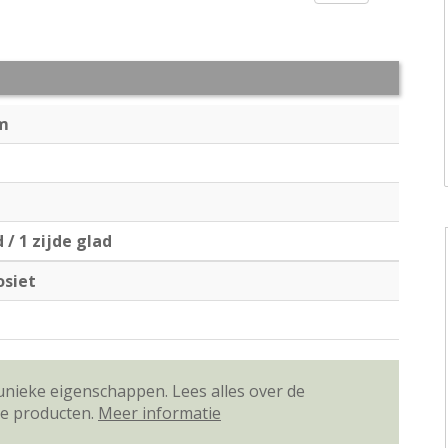
mm
d / 1 zijde glad
siet
unieke eigenschappen. Lees alles over de
ze producten.
Meer informatie