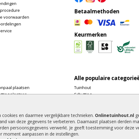
endingen
nprocedure
Betaalmethoden
e voorwaarden
oordelingen
ervice
Keurmerken
Alle populaire categorie
onpaal plaatsen
Tuinhout
tting plaatsen
Schutting
te tuinschermen van
Vlonderplanken
inhout.nl
Tuinpalen
e houtsoorten voor in de tuin
Tuinhekken
n cookies en daarmee vergelijkbare technieken.
Onlinetuinhout.nl
ge
and van deze gegevens te verbeteren. Daarnaast plaatsen derden ma
e tuin
Tuinhuizen
rden persoonsgegevens verwerkt. Je geeft toestemming voor deze ver
alen voor een schapenhek
Blokhutten
der moment aanpassen in de instellingen.
Overkappingen