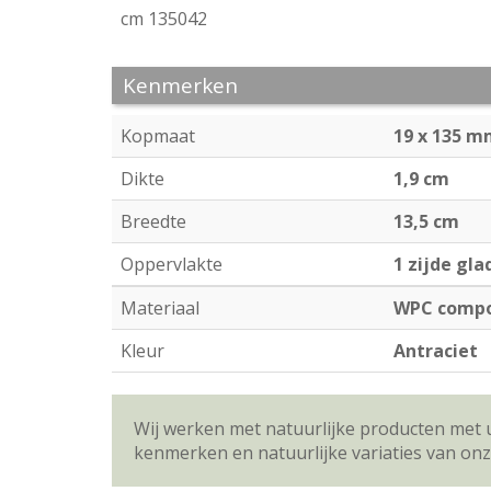
cm 135042
Kenmerken
Kopmaat
19 x 135 
Dikte
1,9 cm
Breedte
13,5 cm
Oppervlakte
1 zijde gla
Materiaal
WPC compo
Kleur
Antraciet
Wij werken met natuurlijke producten met 
kenmerken en natuurlijke variaties van on