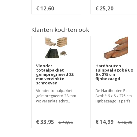
€ 12,60
€ 25,20
Klanten kochten ook
Vlonder
Hardhouten
totaalpakket
tuinpaal azobé 6 x
geïmpregneerd 28
6 x 275 cm
mm verzinkte
fijnbezaagd
schroeven
Vlonder totaalpakket
De Hardhouten Paal
geïmpregneerd 28 mm
Azobé 6 x 6 x 275 cm
wit verzinkte schro..
Fijnbezaagd is perfe..
€ 33,95
€ 14,99
€ 40,95
€ 18,00