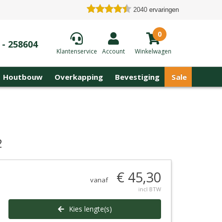
2040
ervaringen
0
 - 258604
Klantenservice
Account
Winkelwagen
Houtbouw
Overkapping
Bevestiging
Sale
2
€ 45,30
vanaf
incl BTW
Kies lengte(s)