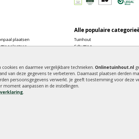
Alle populaire categorie
onpaal plaatsen
Tuinhout
tting plaatsen
Schutting
te tuinschermen van
Vlonderplanken
inhout.nl
Tuinpalen
e houtsoorten voor in de tuin
Tuinhekken
n cookies en daarmee vergelijkbare technieken.
Onlinetuinhout.nl
ge
and van deze gegevens te verbeteren. Daarnaast plaatsen derden ma
e tuin
Tuinhuizen
rden persoonsgegevens verwerkt. Je geeft toestemming voor deze ver
alen voor een schapenhek
Blokhutten
der moment aanpassen in de instellingen.
Overkappingen
everklaring
.
Hout beton schutting
8.9
/
10
|
2040
waarderingen