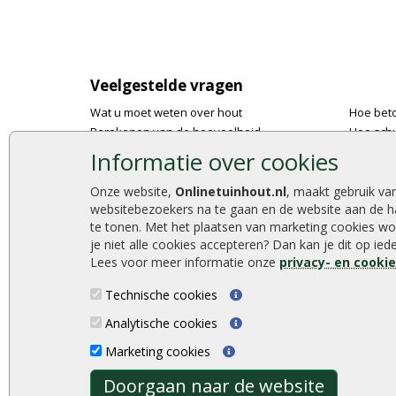
Veelgestelde vragen
Wat u moet weten over hout
Hoe bet
Berekenen van de hoeveelheid
Hoe schu
Foto's en voorbeelden
De 9 bes
Informatie over cookies
Montage
Onlinetu
Gekeurd hout
Stijlvoll
Onze website,
Onlinetuinhout.nl
, maakt gebruik va
websitebezoekers na te gaan en de website aan de h
De fundering van een vlonder leggen
Duurzam
te tonen. Met het plaatsen van marketing cookies wo
Hoe zelf een houten overkapping maken
Welke p
je niet alle cookies accepteren? Dan kan je dit op ie
Hoe zelf een vlonder leggen
Lees voor meer informatie onze
privacy- en cooki
Technische cookies
Analytische cookies
Onlinetuinhout.nl ©2026
Marketing cookies
Doorgaan naar de website