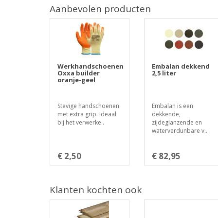
Aanbevolen producten
Werkhandschoenen
Embalan dekkend
Oxxa builder
2,5 liter
oranje-geel
Stevige handschoenen
Embalan is een
met extra grip. Ideaal
dekkende,
bij het verwerke..
zijdeglanzende en
waterverdunbare v..
€ 2,50
€ 82,95
Klanten kochten ook