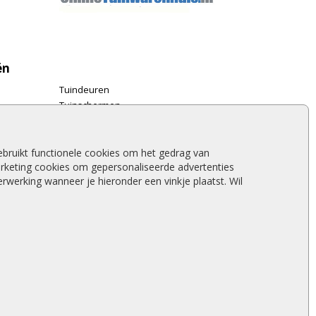
ën
Tuindeuren
Tuinschermen
Schuttingplanken
Steigerplanken
Douglas hout
bruikt functionele cookies om het gedrag van
rketing cookies om gepersonaliseerde advertenties
Rabatdelen
werking wanneer je hieronder een vinkje plaatst. Wil
Aanbiedingen
Merken
Stormschade schutting