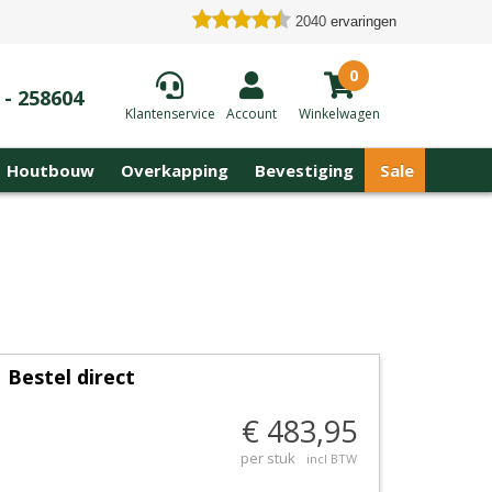
2040
ervaringen
0
 - 258604
Klantenservice
Account
Winkelwagen
Houtbouw
Overkapping
Bevestiging
Sale
Bestel direct
€ 483,95
per stuk
incl BTW