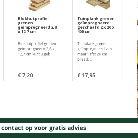
Blokhutprofiel
Tuinplank grenen
grenen
geïmpregneerd
geïmpregneerd 2,8
geschaafd 2 x 20 x
x 12,7 cm
400 cm
Blokhutprofiel grenen
Tuinplank grenen
geïmpregneerd 2,8 x
geïmpregneerd van
12,7 cm kunt u geb..
maar liefst 20 cm
breed. ..
€ 7,20
€ 17,95
ontact op voor gratis advies