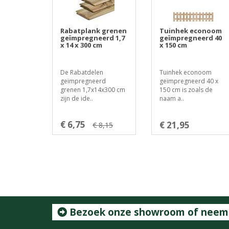
Rabatplank grenen
Tuinhek econoom
geïmpregneerd 1,7
geïmpregneerd 40
x 14 x 300 cm
x 150 cm
De Rabatdelen
Tuinhek econoom
geïmpregneerd
geïmpregneerd 40 x
grenen 1,7x14x300 cm
150 cm is zoals de
zijn de ide..
naam a..
€ 6,75
€ 21,95
€ 8,15
Bezoek onze showroom of neem c