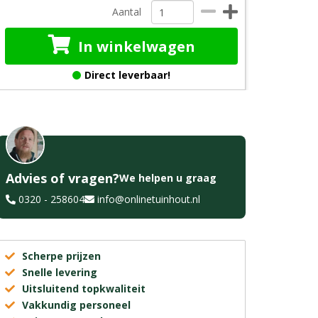
Aantal
In winkelwagen
Direct leverbaar!
Advies of vragen?
We helpen u graag
0320 - 258604
info@onlinetuinhout.nl
Scherpe prijzen
Snelle levering
Uitsluitend topkwaliteit
Vakkundig personeel