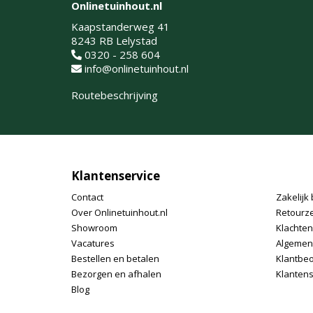
Onlinetuinhout.nl
Kaapstanderweg 41
8243 RB Lelystad
0320 - 258 604
info@onlinetuinhout.nl
Routebeschrijving
Klantenservice
Contact
Zakelijk 
Over Onlinetuinhout.nl
Retourz
Showroom
Klachte
Vacatures
Algemen
Bestellen en betalen
Klantbe
Bezorgen en afhalen
Klantens
Blog