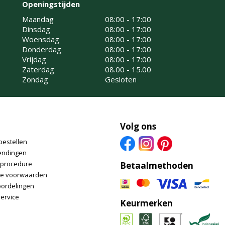
Openingstijden
Maandag
08:00 - 17:00
Dinsdag
08:00 - 17:00
Woensdag
08:00 - 17:00
Donderdag
08:00 - 17:00
Vrijdag
08:00 - 17:00
Zaterdag
08.00 - 15.00
Zondag
Gesloten
Volg ons
bestellen
endingen
nprocedure
Betaalmethoden
e voorwaarden
oordelingen
ervice
Keurmerken