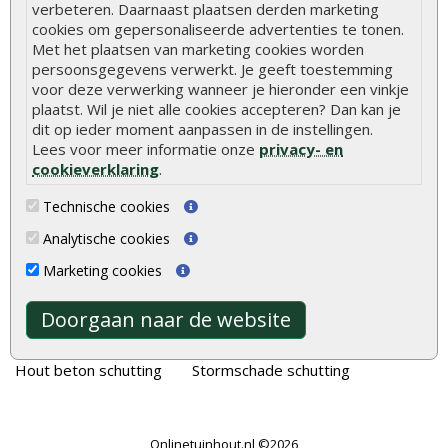
verbeteren. Daarnaast plaatsen derden marketing
Welke palen voor een schapenhek
cookies om gepersonaliseerde advertenties te tonen.
Met het plaatsen van marketing cookies worden
persoonsgegevens verwerkt. Je geeft toestemming
Alle populaire categorieën
voor deze verwerking wanneer je hieronder een vinkje
plaatst. Wil je niet alle cookies accepteren? Dan kan je
Tuinhout
Tuindeuren
dit op ieder moment aanpassen in de instellingen.
Schutting
Tuinschermen
Lees voor meer informatie onze
privacy- en
cookieverklaring
.
Vlonderplanken
Schuttingplanken
Technische cookies
Tuinpalen
Steigerplanken
Analytische cookies
Tuinhekken
Douglas hout
Marketing cookies
Tuinhuizen
Rabatdelen
Blokhutten
Aanbiedingen
Doorgaan naar de website
Overkappingen
Merken
Hout beton schutting
Stormschade schutting
Onlinetuinhout.nl ©2026