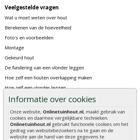
Veelgestelde vragen
Wat u moet weten over hout
Berekenen van de hoeveelheid
Foto's en voorbeelden
Montage
Gekeurd hout
De fundering van een vlonder leggen
Hoe zelf een houten overkapping maken
Hoe zelf een vlonder leggen
Informatie over cookies
Hoe betonpaal plaatsen
Hoe schutting plaatsen
Onze website,
Onlinetuinhout.nl
, maakt gebruik van
cookies en daarmee vergelijkbare technieken.
De 9 beste tuinschermen van Onlinetuinhout.nl
Onlinetuinhout.nl
gebruikt functionele cookies om het
Stijlvolle houtsoorten voor in de tuin
gedrag van websitebezoekers na te gaan en de
website aan de hand van deze gegevens te
Duurzame tuin