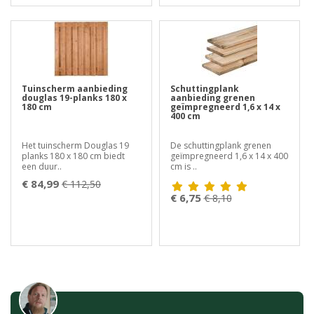
Tuinscherm aanbieding
Schuttingplank
douglas 19-planks 180 x
aanbieding grenen
180 cm
geïmpregneerd 1,6 x 14 x
400 cm
Het tuinscherm Douglas 19
De schuttingplank grenen
planks 180 x 180 cm biedt
geïmpregneerd 1,6 x 14 x 400
een duur..
cm is ..
€ 84,99
€ 112,50
€ 6,75
€ 8,10