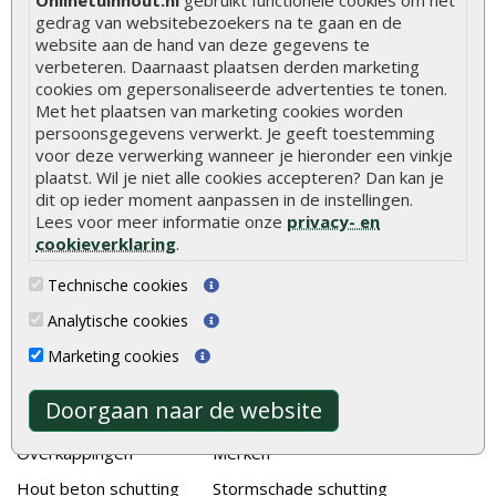
De 9 beste tuinschermen van Onlinetuinhout.nl
gedrag van websitebezoekers na te gaan en de
Stijlvolle houtsoorten voor in de tuin
website aan de hand van deze gegevens te
verbeteren. Daarnaast plaatsen derden marketing
Duurzame tuin
cookies om gepersonaliseerde advertenties te tonen.
Met het plaatsen van marketing cookies worden
Welke palen voor een schapenhek
persoonsgegevens verwerkt. Je geeft toestemming
voor deze verwerking wanneer je hieronder een vinkje
Alle populaire categorieën
plaatst. Wil je niet alle cookies accepteren? Dan kan je
dit op ieder moment aanpassen in de instellingen.
Tuinhout
Tuindeuren
Lees voor meer informatie onze
privacy- en
Schutting
Tuinschermen
cookieverklaring
.
Vlonderplanken
Schuttingplanken
Technische cookies
Tuinpalen
Steigerplanken
Analytische cookies
Tuinhekken
Douglas hout
Marketing cookies
Tuinhuizen
Rabatdelen
Doorgaan naar de website
Blokhutten
Aanbiedingen
Overkappingen
Merken
Hout beton schutting
Stormschade schutting