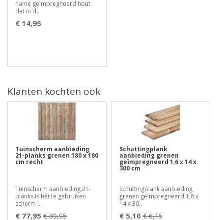
name geïmpregneerd hout
dat in d..
€ 14,95
Klanten kochten ook
Tuinscherm aanbieding
Schuttingplank
21-planks grenen 180 x 180
aanbieding grenen
cm recht
geïmpregneerd 1,6 x 14 x
300 cm
Tuinscherm aanbieding 21-
Schuttingplank aanbieding
planks is hét te gebruiken
grenen geïmpregneerd 1,6 x
scherm i..
14 x 30..
€ 77,95
€ 5,10
€ 89,95
€ 6,15