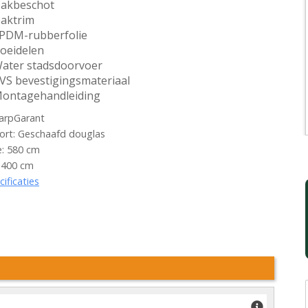
akbeschot
aktrim
PDM-rubberfolie
oeidelen
ater stadsdoorvoer
VS bevestigingsmateriaal
ontagehandleiding
arpGarant
rt: Geschaafd douglas
: 580 cm
 400 cm
cificaties