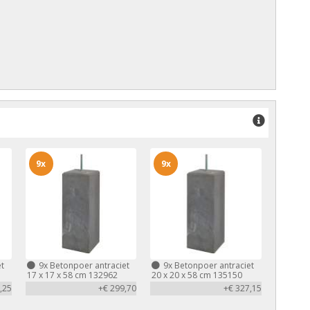
9x
9x
t
9x
Betonpoer antraciet
9x
Betonpoer antraciet
17 x 17 x 58 cm 132962
20 x 20 x 58 cm 135150
,25
+€ 299,70
+€ 327,15