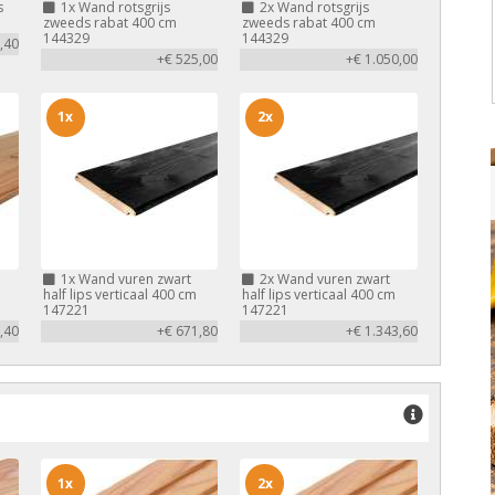
s
1x
Wand rotsgrijs
2x
Wand rotsgrijs
zweeds rabat 400 cm
zweeds rabat 400 cm
144329
144329
,40
+€ 525,00
+€ 1.050,00
1x
2x
1x
Wand vuren zwart
2x
Wand vuren zwart
half lips verticaal 400 cm
half lips verticaal 400 cm
147221
147221
,40
+€ 671,80
+€ 1.343,60
1x
2x