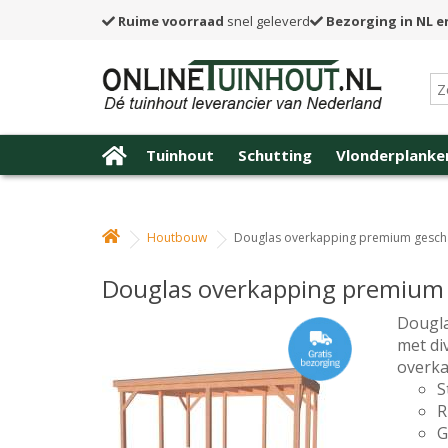
Ruime voorraad
snel geleverd
Bezorging in NL e
Tuinhout
Schutting
Vlonderplanke
Houtbouw
Douglas overkapping premium gesch
Douglas overkapping premium
Dougla
met di
overka
S
R
G