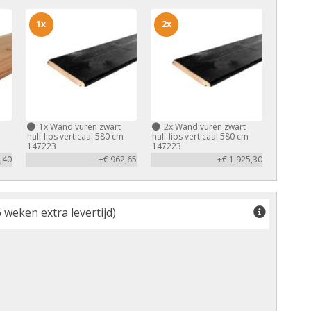
1x
2x
1x
Wand vuren zwart
2x
Wand vuren zwart
half lips verticaal 580 cm
half lips verticaal 580 cm
147223
147223
,40
+€ 962,65
+€ 1.925,30
 weken extra levertijd)