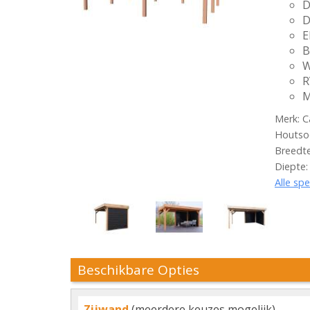
D
D
E
B
W
R
M
Merk: C
Houtsoo
Breedte
Diepte:
Alle spe
Beschikbare Opties
Zijwand
(meerdere keuzes mogelijk)