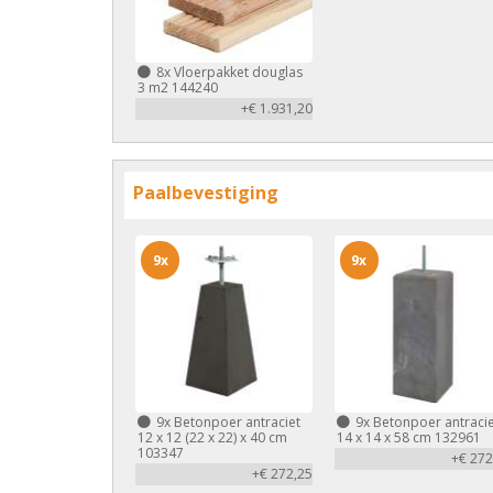
8x
Vloerpakket douglas
3 m2 144240
+€ 1.931,20
Paalbevestiging
9x
9x
9x
Betonpoer antraciet
9x
Betonpoer antracie
12 x 12 (22 x 22) x 40 cm
14 x 14 x 58 cm 132961
103347
+€ 272
+€ 272,25