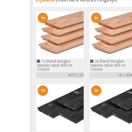
1x
2x
1x
Wand douglas
2x
Wand douglas
zweeds rabat 400 cm
zweeds rabat 400 cm
133559
133559
+€ 517,25
+€ 1.034
1x
2x