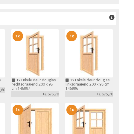
1x
1x
s
1x
Enkele deur douglas
1x
Enkele deur douglas
rechtsdraaiend 200 x 98
linksdraaiend 200 x 98 cm
cm 146997
146996
,60
+€ 675,70
+€ 675,70
1x
1x