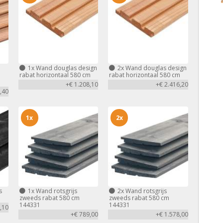
1x
Wand douglas design
2x
Wand douglas design
rabat horizontaal 580 cm
rabat horizontaal 580 cm
+€ 1.208,10
+€ 2.416,20
,40
1x
2x
s
1x
Wand rotsgrijs
2x
Wand rotsgrijs
zweeds rabat 580 cm
zweeds rabat 580 cm
144331
144331
,10
+€ 789,00
+€ 1.578,00