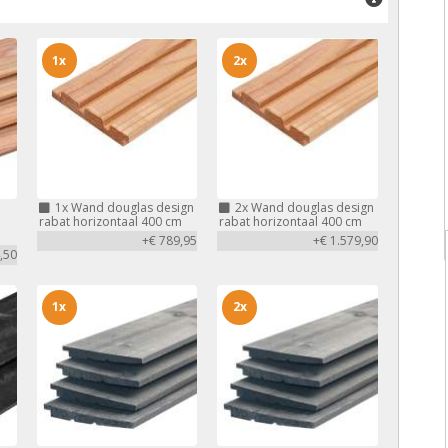
1x
2x
1x
Wand douglas design
2x
Wand douglas design
rabat horizontaal 400 cm
rabat horizontaal 400 cm
+€ 789,95
+€ 1.579,90
,50
1x
2x