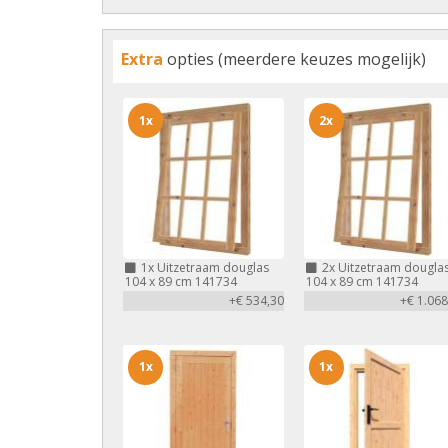
Extra
opties (meerdere keuzes mogelijk)
1x
2x
1x
Uitzetraam douglas
2x
Uitzetraam dougla
104 x 89 cm 141734
104 x 89 cm 141734
+€ 534,30
+€ 1.068
1x
1x