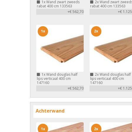
1x
Wand zwart zweeds
2x
Wand zwart zweed
rabat 400 cm 133563
rabat 400 cm 133563
+€ 562,70
+€ 1.125
1x
2x
1x
Wand douglas half
2x
Wand douglas half
lips verticaal 400 cm
lips verticaal 400 cm
147160
147160
+€ 562,70
+€ 1.125
Achterwand
1x
2x