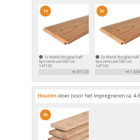
1x
2x
1x
Wand douglas half
2x
Wand douglas half
lips verticaal 580 cm
lips verticaal 580 cm
147162
147162
+€ 817,20
+€ 1.634
Houten
vloer (voor het impregneren ca. 4-6
8x