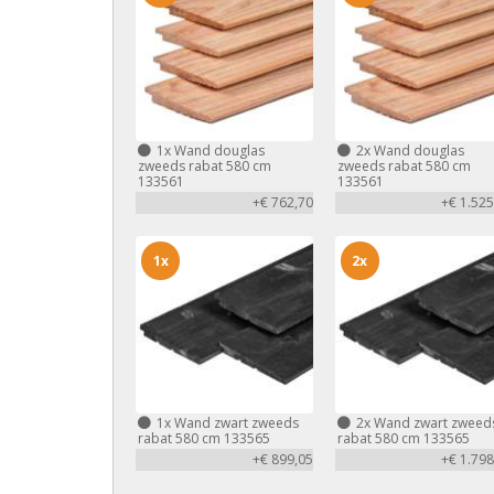
1x
Wand douglas
2x
Wand douglas
zweeds rabat 580 cm
zweeds rabat 580 cm
133561
133561
+€ 762,70
+€ 1.525
1x
2x
1x
Wand zwart zweeds
2x
Wand zwart zweed
rabat 580 cm 133565
rabat 580 cm 133565
+€ 899,05
+€ 1.798