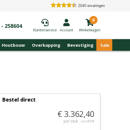
2040
ervaringen
0
 - 258604
Klantenservice
Account
Winkelwagen
Houtbouw
Overkapping
Bevestiging
Sale
Bestel direct
€ 3.362,40
per stuk
incl BTW