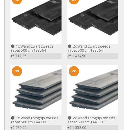
1x
Wand zwart zweeds
2x
Wand zwart zweeds
rabat 500 cm 133564
rabat 500 cm 133564
+€ 717,25
+€ 1.434,50
1x
2x
1x
Wand rotsgrijs zweeds
2x
Wand rotsgrijs zweeds
rabat 500 cm 144330
rabat 500 cm 144330
+€ 679,00
+€ 1.358,00