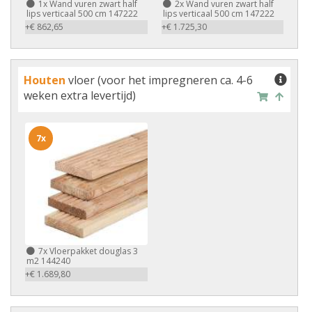
1x
Wand vuren zwart half
2x
Wand vuren zwart half
lips verticaal 500 cm 147222
lips verticaal 500 cm 147222
+€ 862,65
+€ 1.725,30
Houten
vloer (voor het impregneren ca. 4-6
weken extra levertijd)
7x
7x
Vloerpakket douglas 3
m2 144240
+€ 1.689,80