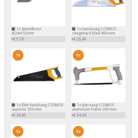
1x
Speedboor
1x
Handzaag COSMOS
Ø24x152mm
oliegehard blad 450 mm
+€ 5,70
+€ 25,45
1x
1x
1x
Elite handzaag COSMOS
1x
IJzerzaag COSMOS
superior 550 mm
aluminium frame 300 mm
+€ 34,45
+€ 34,30
1x
1x