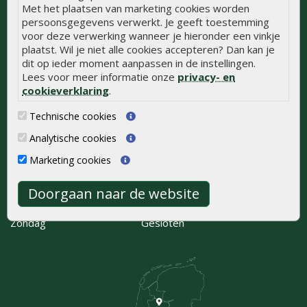
Met het plaatsen van marketing cookies worden
Kaapstanderweg 41
persoonsgegevens verwerkt. Je geeft toestemming
8243 RB Lelystad
voor deze verwerking wanneer je hieronder een vinkje
0320 - 258 604
plaatst. Wil je niet alle cookies accepteren? Dan kan je
info@onlinetuinhout.nl
dit op ieder moment aanpassen in de instellingen.
Lees voor meer informatie onze
privacy- en
Routebeschrijving
cookieverklaring
.
Technische cookies
Openingstijden
Analytische cookies
Maandag
08:00 - 17:00
Dinsdag
08:00 - 17:00
Marketing cookies
Woensdag
08:00 - 17:00
Donderdag
08:00 - 17:00
Doorgaan naar de website
Vrijdag
08:00 - 17:00
Zaterdag
08.00 - 15.00
Zondag
Gesloten