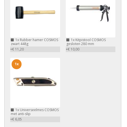
1x
Rubber hamer COSMOS
1x
Kitpistool COSMOS
zwart 448g
gesloten 280 mm
+€ 11,20
+€ 10,00
1x
1x
Universeelmes COSMOS
met anti-slip
+€ 6,05