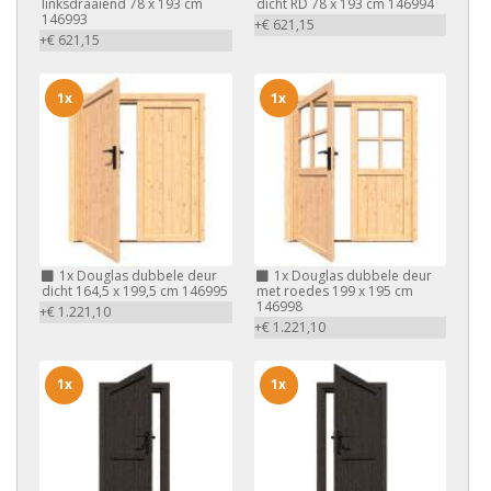
linksdraaiend 78 x 193 cm
dicht RD 78 x 193 cm 146994
146993
+€ 621,15
+€ 621,15
1x
1x
1x
Douglas dubbele deur
1x
Douglas dubbele deur
dicht 164,5 x 199,5 cm 146995
met roedes 199 x 195 cm
146998
+€ 1.221,10
+€ 1.221,10
1x
1x