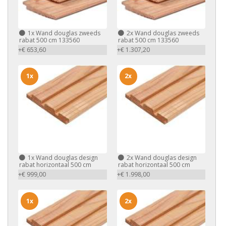
1x
Wand douglas zweeds
2x
Wand douglas zweeds
rabat 500 cm 133560
rabat 500 cm 133560
+€ 653,60
+€ 1.307,20
1x
2x
1x
Wand douglas design
2x
Wand douglas design
rabat horizontaal 500 cm
rabat horizontaal 500 cm
+€ 999,00
+€ 1.998,00
1x
2x