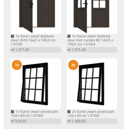
1x
Vuren zwart dubbele
1x
Vuren zwart dubbele
deur dicht 164,5 x 199,5 cm
deur met roedes RD 164,5 x
147001
199,5 cm 147004
+€ 1.271,60
+€ 1.271,60
1x
2x
1x
Vuren zwart uitzetraam
2x
Vuren zwart uitzetraam
104 x 89 cm 147005
104 x 89 cm 147005
+€ 534,30
+€ 1.068,60