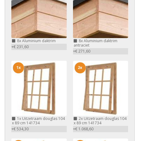
8x
Aluminium daktrim
8x
Aluminium daktrim
antraciet
+€ 231,60
+€ 271,60
1x
2x
1x
Uitzetraam douglas 104
2x
Uitzetraam douglas 104
x 89 cm 141734
x 89 cm 141734
+€ 534,30
+€ 1.068,60