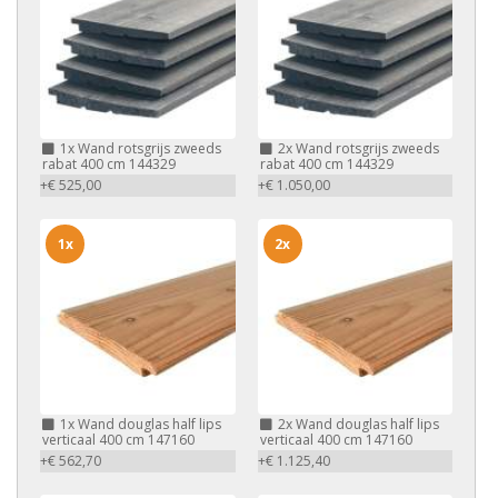
1x
Wand rotsgrijs zweeds
2x
Wand rotsgrijs zweeds
rabat 400 cm 144329
rabat 400 cm 144329
+€ 525,00
+€ 1.050,00
1x
2x
1x
Wand douglas half lips
2x
Wand douglas half lips
verticaal 400 cm 147160
verticaal 400 cm 147160
+€ 562,70
+€ 1.125,40