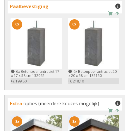
Paalbevestiging
6x
6x
6x
Betonpoer antraciet 17
6x
Betonpoer antraciet 20
x 17 x 58 cm 132962
x 20 x 58 cm 135150
+€ 199,80
+€ 218,10
Extra
opties (meerdere keuzes mogelijk)
8x
8x