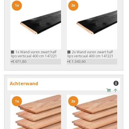
1x
2x
1x
Wand vuren zwart half
2x
Wand vuren zwart half
lips verticaal 400 cm 147221
lips verticaal 400 cm 147221
+€ 671,80
+€ 1.343,60
Achterwand
1x
2x