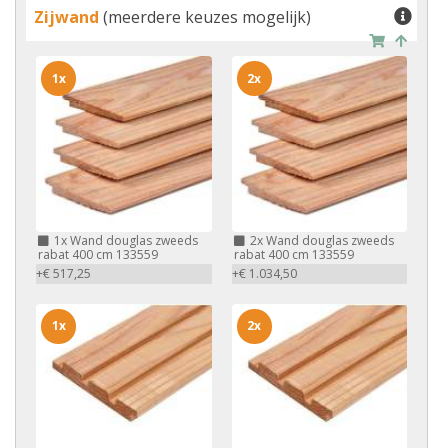
Zijwand
(meerdere keuzes mogelijk)
1x
2x
1x
Wand douglas zweeds
2x
Wand douglas zweeds
rabat 400 cm 133559
rabat 400 cm 133559
+€ 517,25
+€ 1.034,50
1x
2x