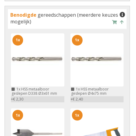
Benodigde
gereedschappen (meerdere keuzes
mogelijk)
1x
1x
1x
HSS metaalboor
1x
HSS metaalboor
geslepen D338 Ø3x61 mm
geslepen Ø4x75 mm
+€ 2,30
+€ 2,40
1x
1x