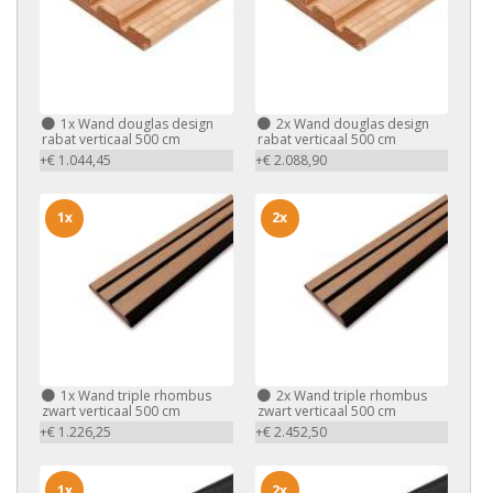
1x
Wand douglas design
2x
Wand douglas design
rabat verticaal 500 cm
rabat verticaal 500 cm
+€ 1.044,45
+€ 2.088,90
1x
2x
1x
Wand triple rhombus
2x
Wand triple rhombus
zwart verticaal 500 cm
zwart verticaal 500 cm
+€ 1.226,25
+€ 2.452,50
1x
2x