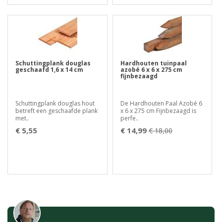
Schuttingplank douglas
Hardhouten tuinpaal
geschaafd 1,6 x 14 cm
azobé 6 x 6 x 275 cm
fijnbezaagd
Schuttingplank douglas hout
De Hardhouten Paal Azobé 6
betreft een geschaafde plank
x 6 x 275 cm Fijnbezaagd is
met..
perfe..
€ 5,55
€ 14,99
€ 18,00