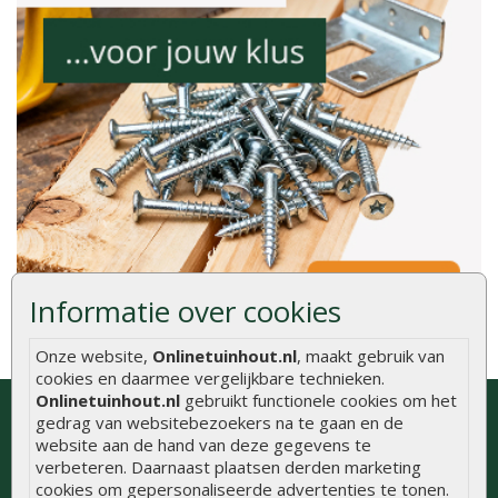
Informatie over cookies
Onze website,
Onlinetuinhout.nl
, maakt gebruik van
cookies en daarmee vergelijkbare technieken.
Onlinetuinhout.nl
gebruikt functionele cookies om het
Bezoek onze showroom of neem
gedrag van websitebezoekers na te gaan en de
contact op voor gratis advies
website aan de hand van deze gegevens te
verbeteren. Daarnaast plaatsen derden marketing
Onlinetuinhout.nl
cookies om gepersonaliseerde advertenties te tonen.