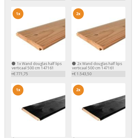
1x
2x
1x
Wand douglas half lips
2x
Wand douglas half lips
verticaal 500 cm 147161
verticaal 500 cm 147161
+€ 771,75
+€ 1.543,50
1x
2x