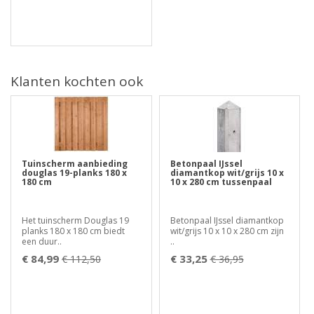
Klanten kochten ook
Tuinscherm aanbieding
Betonpaal IJssel
douglas 19-planks 180 x
diamantkop wit/grijs 10 x
180 cm
10 x 280 cm tussenpaal
Het tuinscherm Douglas 19
Betonpaal IJssel diamantkop
planks 180 x 180 cm biedt
wit/grijs 10 x 10 x 280 cm zijn
een duur..
..
€ 84,99
€ 33,25
€ 112,50
€ 36,95