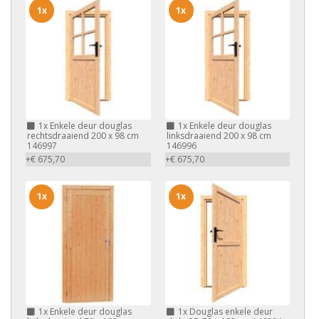
1x
1x
1x
Enkele deur douglas
1x
Enkele deur douglas
rechtsdraaiend 200 x 98 cm
linksdraaiend 200 x 98 cm
146997
146996
+€ 675,70
+€ 675,70
1x
1x
1x
Enkele deur douglas
1x
Douglas enkele deur