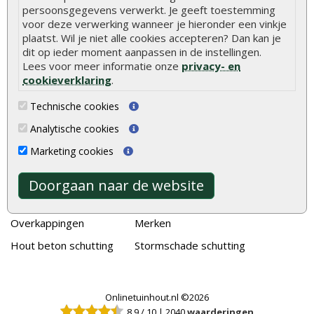
Welke palen voor een schapenhek
persoonsgegevens verwerkt. Je geeft toestemming
voor deze verwerking wanneer je hieronder een vinkje
plaatst. Wil je niet alle cookies accepteren? Dan kan je
Alle populaire categorieën
dit op ieder moment aanpassen in de instellingen.
Tuinhout
Tuindeuren
Lees voor meer informatie onze
privacy- en
cookieverklaring
.
Schutting
Tuinschermen
Technische cookies
Vlonderplanken
Schuttingplanken
Analytische cookies
Tuinpalen
Steigerplanken
Marketing cookies
Tuinhekken
Douglas hout
Tuinhuizen
Rabatdelen
Doorgaan naar de website
Blokhutten
Aanbiedingen
Overkappingen
Merken
Hout beton schutting
Stormschade schutting
Onlinetuinhout.nl ©2026
8.9
/
10
|
2040
waarderingen