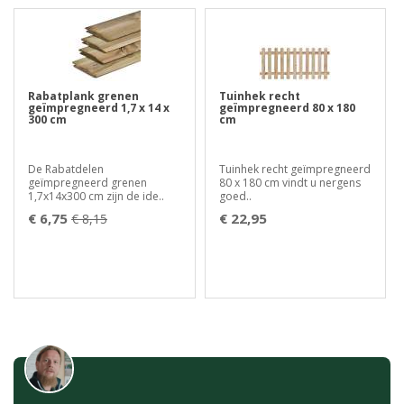
Rabatplank grenen
Tuinhek recht
geïmpregneerd 1,7 x 14 x
geïmpregneerd 80 x 180
300 cm
cm
De Rabatdelen
Tuinhek recht geïmpregneerd
geïmpregneerd grenen
80 x 180 cm vindt u nergens
1,7x14x300 cm zijn de ide..
goed..
€ 6,75
€ 22,95
€ 8,15