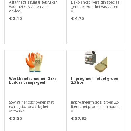
Asfaltnagels kunt u gebruiken
Dakplankspijkers zijn speciaal
voor het vastzetten van
gemaakt voor het vastzetten
daklee..
v..
€ 2,10
€ 4,75
Werkhandschoenen Oxxa
Impregneermiddel groen
builder oranje-geel
2,5 liter
Stevige handschoenen met
Impregneermiddel groen 2,5
extra grip. Ideaal bij het
liter is het product om hout te
verwerke..
v..
€ 2,50
€ 37,95