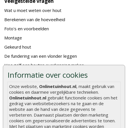
Veelgestelde vragen
Wat u moet weten over hout
Berekenen van de hoeveelheid
Foto's en voorbeelden
Montage
Gekeurd hout
De fundering van een vlonder leggen
Hoe zelf een houten overkapping maken
Informatie over cookies
Hoe zelf een vlonder leggen
Hoe betonpaal plaatsen
Onze website,
Onlinetuinhout.nl
, maakt gebruik van
cookies en daarmee vergelijkbare technieken.
Hoe schutting plaatsen
Onlinetuinhout.nl
gebruikt functionele cookies om het
De 9 beste tuinschermen van Onlinetuinhout.nl
gedrag van websitebezoekers na te gaan en de
website aan de hand van deze gegevens te
Stijlvolle houtsoorten voor in de tuin
verbeteren. Daarnaast plaatsen derden marketing
cookies om gepersonaliseerde advertenties te tonen.
Duurzame tuin
Met het plaatsen van marketing cookies worden