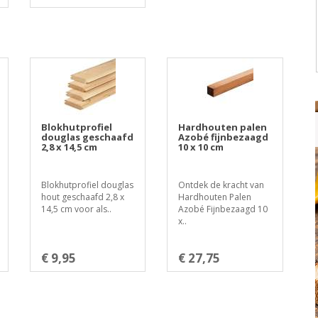
Blokhutprofiel
Hardhouten palen
douglas geschaafd
Azobé fijnbezaagd
2,8 x 14,5 cm
10 x 10 cm
Blokhutprofiel douglas
Ontdek de kracht van
hout geschaafd 2,8 x
Hardhouten Palen
14,5 cm voor als..
Azobé Fijnbezaagd 10
x..
€ 9,95
€ 27,75