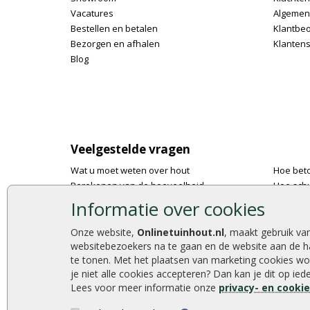
Vacatures
Algemen
Bestellen en betalen
Klantbe
Bezorgen en afhalen
Klantens
Blog
Veelgestelde vragen
Wat u moet weten over hout
Hoe bet
Berekenen van de hoeveelheid
Hoe schu
Foto's en voorbeelden
De 9 bes
Informatie over cookies
Montage
Onlinetu
Gekeurd hout
Stijlvoll
Onze website,
Onlinetuinhout.nl
, maakt gebruik va
websitebezoekers na te gaan en de website aan de h
De fundering van een vlonder leggen
Duurzam
te tonen. Met het plaatsen van marketing cookies wo
Hoe zelf een houten overkapping maken
Welke p
je niet alle cookies accepteren? Dan kan je dit op ie
Hoe zelf een vlonder leggen
Lees voor meer informatie onze
privacy- en cooki