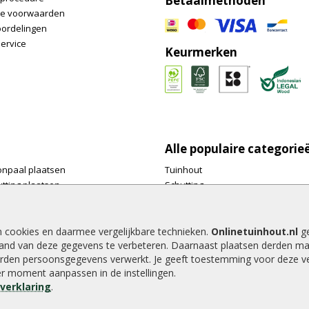
Betaalmethoden
e voorwaarden
oordelingen
ervice
Keurmerken
Alle populaire categorie
onpaal plaatsen
Tuinhout
tting plaatsen
Schutting
te tuinschermen van
Vlonderplanken
inhout.nl
Tuinpalen
e houtsoorten voor in de tuin
Tuinhekken
n cookies en daarmee vergelijkbare technieken.
Onlinetuinhout.nl
ge
and van deze gegevens te verbeteren. Daarnaast plaatsen derden ma
e tuin
Tuinhuizen
rden persoonsgegevens verwerkt. Je geeft toestemming voor deze ver
alen voor een schapenhek
Blokhutten
der moment aanpassen in de instellingen.
Overkappingen
everklaring
.
Hout beton schutting