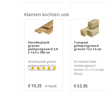
Klanten kochten ook
Vlonderplank
Tuinpaal
grenen
geïmpregneerd
geïmpregneerd 2,8
grenen 12 x 12 cm
x 14,5 x 300 cm
Vlonderplank grenen
De Houten Palen
geïmpregneerd 2,8 x
Geïmpregneerd
14,5 x 300 cm wordt ..
Grenen 12 x 12 cm zijn
ideaal ..
€ 10,25
€ 53,95
€ 12,50