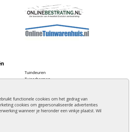
ën
Tuindeuren
Tuinschermen
Schuttingplanken
Steigerplanken
Douglas hout
bruikt functionele cookies om het gedrag van
rketing cookies om gepersonaliseerde advertenties
Rabatdelen
werking wanneer je hieronder een vinkje plaatst. Wil
Aanbiedingen
Merken
Stormschade schutting