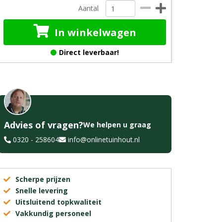
Aantal
In winkelwagen
Direct leverbaar!
Advies of vragen?
We helpen u graag
0320 - 258604
info@onlinetuinhout.nl
Scherpe prijzen
Snelle levering
Uitsluitend topkwaliteit
Vakkundig personeel