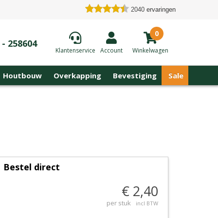
2040
ervaringen
0
 - 258604
Klantenservice
Account
Winkelwagen
Houtbouw
Overkapping
Bevestiging
Sale
Bestel direct
€ 2,40
per stuk
incl BTW