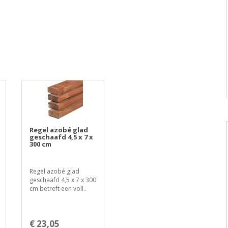
Regel azobé glad
geschaafd 4,5 x 7 x
300 cm
Regel azobé glad
geschaafd 4,5 x 7 x 300
cm betreft een voll..
€ 23,05