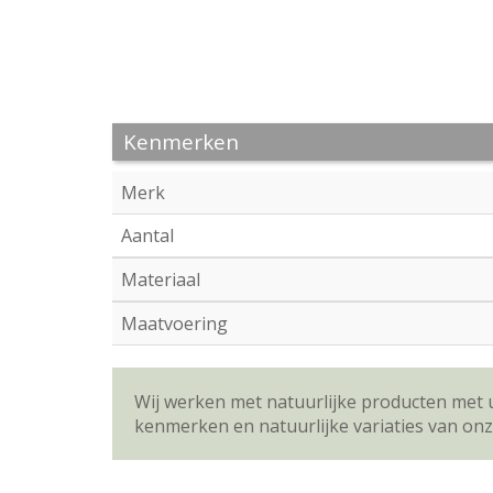
Kenmerken
Merk
Aantal
Materiaal
Maatvoering
Wij werken met natuurlijke producten met 
kenmerken en natuurlijke variaties van on