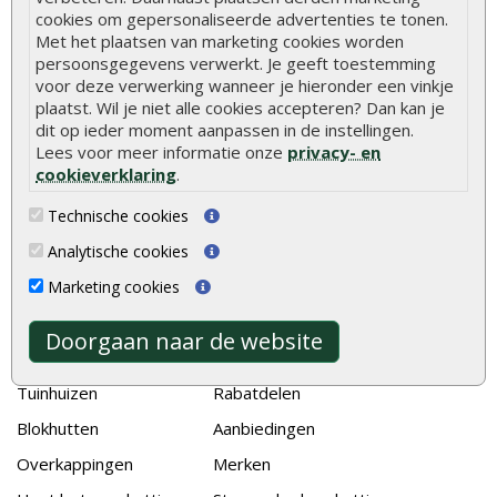
De 9 beste tuinschermen van Onlinetuinhout.nl
cookies om gepersonaliseerde advertenties te tonen.
Met het plaatsen van marketing cookies worden
Stijlvolle houtsoorten voor in de tuin
persoonsgegevens verwerkt. Je geeft toestemming
voor deze verwerking wanneer je hieronder een vinkje
Duurzame tuin
plaatst. Wil je niet alle cookies accepteren? Dan kan je
Welke palen voor een schapenhek
dit op ieder moment aanpassen in de instellingen.
Lees voor meer informatie onze
privacy- en
cookieverklaring
.
Alle populaire categorieën
Tuinhout
Tuindeuren
Technische cookies
Schutting
Tuinschermen
Analytische cookies
Vlonderplanken
Schuttingplanken
Marketing cookies
Tuinpalen
Steigerplanken
Doorgaan naar de website
Tuinhekken
Douglas hout
Tuinhuizen
Rabatdelen
Blokhutten
Aanbiedingen
Overkappingen
Merken