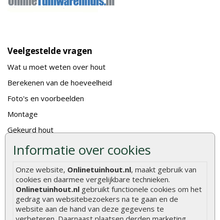
Veelgestelde vragen
Wat u moet weten over hout
Berekenen van de hoeveelheid
Foto's en voorbeelden
Montage
Gekeurd hout
De fundering van een vlonder leggen
Informatie over cookies
Hoe zelf een houten overkapping maken
Onze website,
Onlinetuinhout.nl
, maakt gebruik van
Hoe zelf een vlonder leggen
cookies en daarmee vergelijkbare technieken.
Onlinetuinhout.nl
gebruikt functionele cookies om het
Hoe betonpaal plaatsen
gedrag van websitebezoekers na te gaan en de
website aan de hand van deze gegevens te
Hoe schutting plaatsen
verbeteren. Daarnaast plaatsen derden marketing