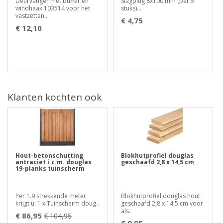
Deurvanger met buffer en
Slagplug 8x100 mm (per 5
windhaak 103514 voor het
stuks)....
vastzetten..
€ 4,75
€ 12,10
Klanten kochten ook
Hout-betonschutting
Blokhutprofiel douglas
antraciet i.c.m. douglas
geschaafd 2,8 x 14,5 cm
19-planks tuinscherm
Per 1.9 strekkende meter
Blokhutprofiel douglas hout
krijgt u: 1 x Tuinscherm doug..
geschaafd 2,8 x 14,5 cm voor
als..
€ 86,95
€ 104,95
€ 9,95