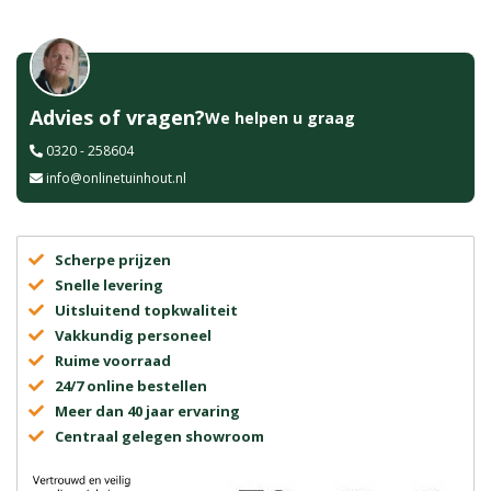
Advies of vragen?
We helpen u graag
0320 - 258604
info@onlinetuinhout.nl
Scherpe prijzen
Snelle levering
Uitsluitend topkwaliteit
Vakkundig personeel
Ruime voorraad
24/7 online bestellen
Meer dan 40 jaar ervaring
Centraal gelegen showroom