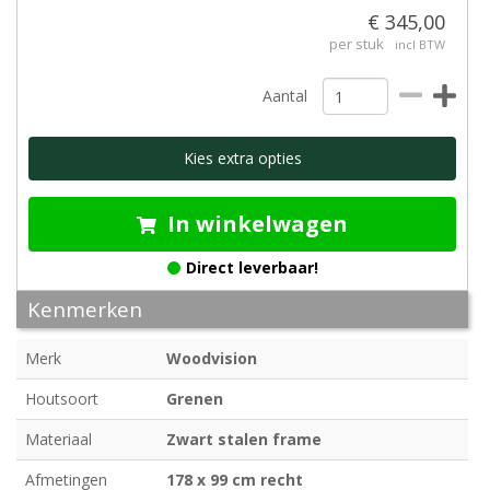
€ 345,00
per stuk
incl BTW
Aantal
Kies extra opties
In winkelwagen
Direct leverbaar!
Kenmerken
Merk
Woodvision
Houtsoort
Grenen
Materiaal
Zwart stalen frame
Afmetingen
178 x 99 cm recht