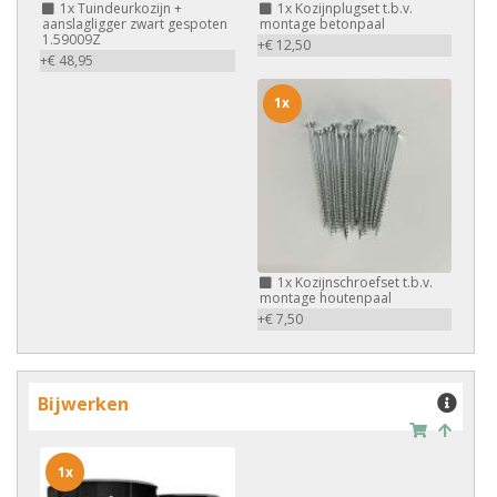
1x
Tuindeurkozijn +
1x
Kozijnplugset t.b.v.
aanslagligger zwart gespoten
montage betonpaal
1.59009Z
+€ 12,50
+€ 48,95
1x
1x
Kozijnschroefset t.b.v.
montage houtenpaal
+€ 7,50
Bijwerken
1x