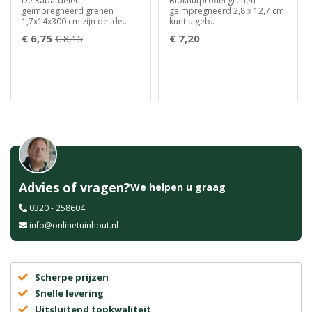
De Rabatdelen
Blokhutprofiel grenen
geïmpregneerd grenen
geïmpregneerd 2,8 x 12,7 cm
1,7x14x300 cm zijn de ide..
kunt u geb..
€ 6,75
€ 7,20
€ 8,15
Advies of vragen?
We helpen u graag
0320 - 258604
info@onlinetuinhout.nl
Scherpe prijzen
Snelle levering
Uitsluitend topkwaliteit