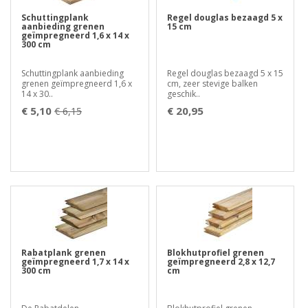
Schuttingplank
Regel douglas bezaagd 5 x
aanbieding grenen
15 cm
geïmpregneerd 1,6 x 14 x
300 cm
Schuttingplank aanbieding
Regel douglas bezaagd 5 x 15
grenen geïmpregneerd 1,6 x
cm, zeer stevige balken
14 x 30..
geschik..
€ 5,10
€ 20,95
€ 6,15
Rabatplank grenen
Blokhutprofiel grenen
geïmpregneerd 1,7 x 14 x
geïmpregneerd 2,8 x 12,7
300 cm
cm