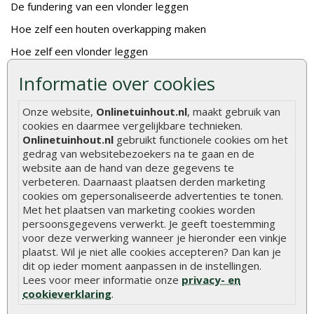
De fundering van een vlonder leggen
Hoe zelf een houten overkapping maken
Hoe zelf een vlonder leggen
Hoe betonpaal plaatsen
Informatie over cookies
Hoe schutting plaatsen
Onze website,
Onlinetuinhout.nl
, maakt gebruik van
De 9 beste tuinschermen van Onlinetuinhout.nl
cookies en daarmee vergelijkbare technieken.
Onlinetuinhout.nl
gebruikt functionele cookies om het
Stijlvolle houtsoorten voor in de tuin
gedrag van websitebezoekers na te gaan en de
Duurzame tuin
website aan de hand van deze gegevens te
verbeteren. Daarnaast plaatsen derden marketing
Welke palen voor een schapenhek
cookies om gepersonaliseerde advertenties te tonen.
Met het plaatsen van marketing cookies worden
persoonsgegevens verwerkt. Je geeft toestemming
Alle populaire categorieën
voor deze verwerking wanneer je hieronder een vinkje
Tuinhout
Tuindeuren
plaatst. Wil je niet alle cookies accepteren? Dan kan je
dit op ieder moment aanpassen in de instellingen.
Schutting
Tuinschermen
Lees voor meer informatie onze
privacy- en
cookieverklaring
.
Vlonderplanken
Schuttingplanken