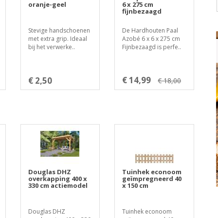
oranje-geel
6 x 275 cm
fijnbezaagd
Stevige handschoenen
De Hardhouten Paal
met extra grip. Ideaal
Azobé 6 x 6 x 275 cm
bij het verwerke..
Fijnbezaagd is perfe..
€ 14,99
€ 2,50
€ 18,00
Douglas DHZ
Tuinhek econoom
overkapping 400 x
geïmpregneerd 40
330 cm actiemodel
x 150 cm
Douglas DHZ
Tuinhek econoom