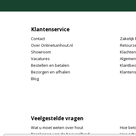
Klantenservice
Contact
Zakelijk 
Over Onlinetuinhout.nl
Retourz
Showroom
Klachte
Vacatures
Algemen
Bestellen en betalen
Klantbe
Bezorgen en afhalen
Klantens
Blog
Veelgestelde vragen
Wat u moet weten over hout
Hoe bet
Berekenen van de hoeveelheid
Hoe schu