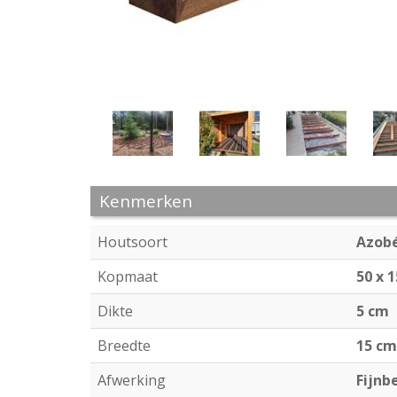
Kenmerken
Houtsoort
Azob
Kopmaat
50 x 
Dikte
5 cm
Breedte
15 cm
Afwerking
Fijnb