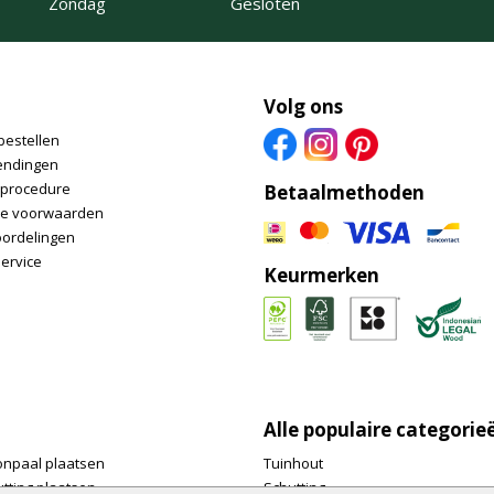
Zondag
Gesloten
Volg ons
bestellen
endingen
nprocedure
Betaalmethoden
e voorwaarden
oordelingen
ervice
Keurmerken
Alle populaire categorie
onpaal plaatsen
Tuinhout
tting plaatsen
Schutting