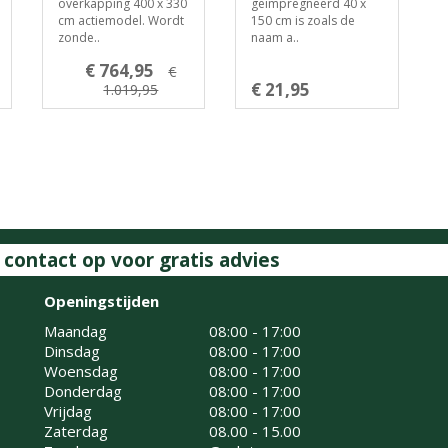
overkapping 400 x 330
geïmpregneerd 40 x
cm actiemodel. Wordt
150 cm is zoals de
zonde..
naam a..
€ 764,95
€
€ 21,95
1.019,95
ontact op voor gratis advies
Openingstijden
Maandag
08:00 - 17:00
Dinsdag
08:00 - 17:00
Woensdag
08:00 - 17:00
Donderdag
08:00 - 17:00
Vrijdag
08:00 - 17:00
Zaterdag
08.00 - 15.00