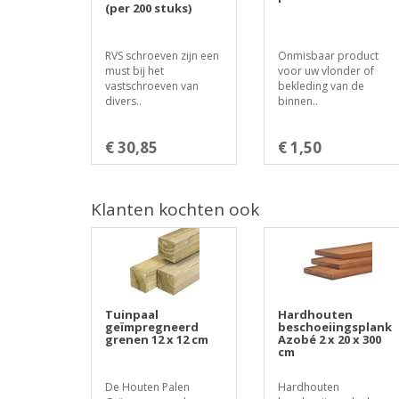
(per 200 stuks)
RVS schroeven zijn een
Onmisbaar product
must bij het
voor uw vlonder of
vastschroeven van
bekleding van de
divers..
binnen..
€ 30,85
€ 1,50
Klanten kochten ook
Tuinpaal
Hardhouten
geïmpregneerd
beschoeiingsplank
grenen 12 x 12 cm
Azobé 2 x 20 x 300
cm
De Houten Palen
Hardhouten