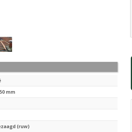
é
150 mm
ezaagd (ruw)