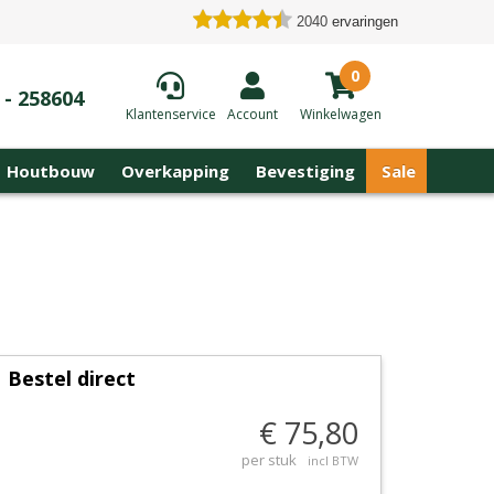
2040
ervaringen
0
 - 258604
Klantenservice
Account
Winkelwagen
Houtbouw
Overkapping
Bevestiging
Sale
Bestel direct
€ 75,80
per stuk
incl BTW