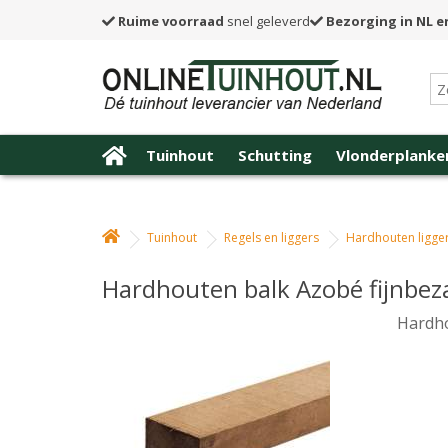
Ruime voorraad
snel geleverd
Bezorging in NL e
Tuinhout
Schutting
Vlonderplanke
Tuinhout
Regels en liggers
Hardhouten ligge
Hardhouten balk Azobé fijnbez
Hardho