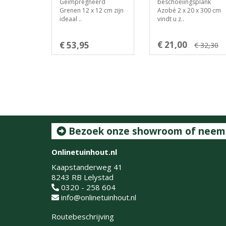
Geïmpregneerd
beschoeiingsplank
Grenen 12 x 12 cm zijn
Azobé 2 x 20 x 300 cm
ideaal ..
vindt u z..
€ 21,00
€ 53,95
€ 32,30
Bezoek onze showroom of neem c
Onlinetuinhout.nl
Kaapstanderweg 41
8243 RB Lelystad
0320 - 258 604
info@onlinetuinhout.nl
Routebeschrijving