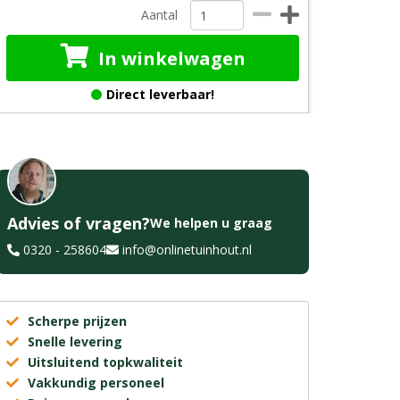
Aantal
In winkelwagen
Direct leverbaar!
Advies of vragen?
We helpen u graag
0320 - 258604
info@onlinetuinhout.nl
Scherpe prijzen
Snelle levering
Uitsluitend topkwaliteit
Vakkundig personeel