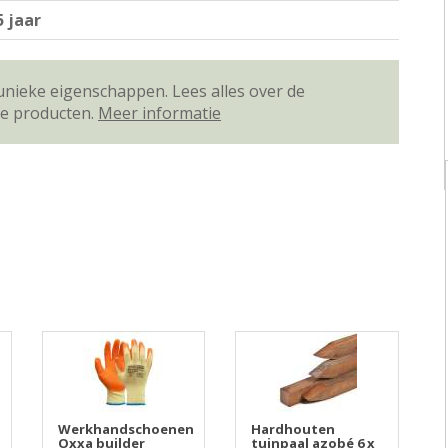
5 jaar
unieke eigenschappen. Lees alles over de
ze producten.
Meer informatie
Werkhandschoenen
Hardhouten
Oxxa builder
tuinpaal azobé 6 x