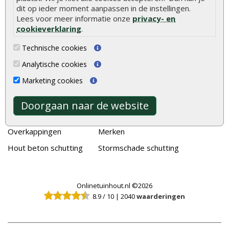
Alle populaire categorieën
dit op ieder moment aanpassen in de instellingen.
Tuinhout
Tuindeuren
Lees voor meer informatie onze
privacy- en
cookieverklaring
.
Schutting
Tuinschermen
Technische cookies
Vlonderplanken
Schuttingplanken
Analytische cookies
Tuinpalen
Steigerplanken
Marketing cookies
Tuinhekken
Douglas hout
Tuinhuizen
Rabatdelen
Doorgaan naar de website
Blokhutten
Aanbiedingen
Overkappingen
Merken
Hout beton schutting
Stormschade schutting
Onlinetuinhout.nl ©2026
8.9
/
10
|
2040
waarderingen