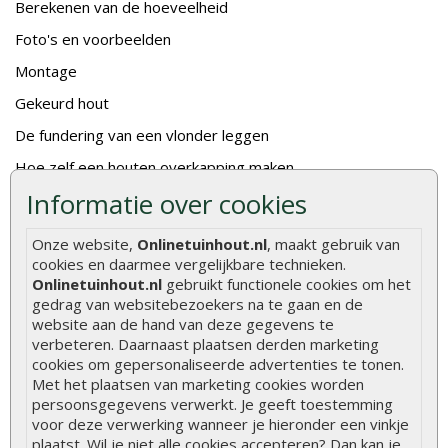
Berekenen van de hoeveelheid
Foto's en voorbeelden
Montage
Gekeurd hout
De fundering van een vlonder leggen
Hoe zelf een houten overkapping maken
Informatie over cookies
Hoe zelf een vlonder leggen
Hoe betonpaal plaatsen
Onze website,
Onlinetuinhout.nl
, maakt gebruik van
cookies en daarmee vergelijkbare technieken.
Hoe schutting plaatsen
Onlinetuinhout.nl
gebruikt functionele cookies om het
De 9 beste tuinschermen van Onlinetuinhout.nl
gedrag van websitebezoekers na te gaan en de
website aan de hand van deze gegevens te
Stijlvolle houtsoorten voor in de tuin
verbeteren. Daarnaast plaatsen derden marketing
Duurzame tuin
cookies om gepersonaliseerde advertenties te tonen.
Met het plaatsen van marketing cookies worden
Welke palen voor een schapenhek
persoonsgegevens verwerkt. Je geeft toestemming
voor deze verwerking wanneer je hieronder een vinkje
plaatst. Wil je niet alle cookies accepteren? Dan kan je