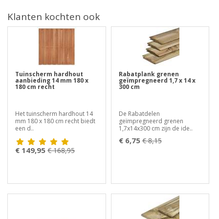
Klanten kochten ook
Tuinscherm hardhout
Rabatplank grenen
aanbieding 14 mm 180 x
geïmpregneerd 1,7 x 14 x
180 cm recht
300 cm
Het tuinscherm hardhout 14
De Rabatdelen
mm 180 x 180 cm recht biedt
geïmpregneerd grenen
een d..
1,7x14x300 cm zijn de ide..
€ 6,75
€ 8,15
€ 149,95
€ 168,95