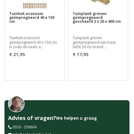
Tuinhek econoom
Tuinplank grenen
geïmpregneerd 40 x 150
geïmpregneerd
cm
geschaafd 2 x 20 x 400 cm
Tuinhek econoom
Tuinplank grenen
geïmpregneerd 40 x 150 cm
geïmpregneerd van maar
is zoals de naam a..
liefst 20 cm breed. ..
€ 21,95
€ 17,95
Advies of vragen?
We helpen u graag
0320 - 258604