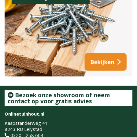
Bezoek onze showroom of neem
contact op voor gratis advies
Onlinetuinhout.nl
Kaapstanderweg 41
8243 RB Lelystad
0320 - 258 604