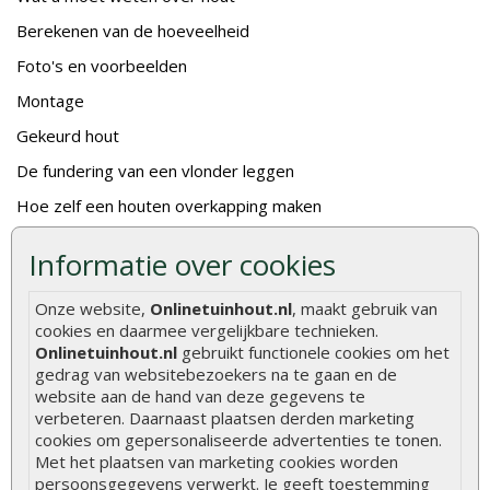
Berekenen van de hoeveelheid
Foto's en voorbeelden
Montage
Gekeurd hout
De fundering van een vlonder leggen
Hoe zelf een houten overkapping maken
Hoe zelf een vlonder leggen
Informatie over cookies
Hoe betonpaal plaatsen
Onze website,
Onlinetuinhout.nl
, maakt gebruik van
Hoe schutting plaatsen
cookies en daarmee vergelijkbare technieken.
De 9 beste tuinschermen van Onlinetuinhout.nl
Onlinetuinhout.nl
gebruikt functionele cookies om het
gedrag van websitebezoekers na te gaan en de
Stijlvolle houtsoorten voor in de tuin
website aan de hand van deze gegevens te
verbeteren. Daarnaast plaatsen derden marketing
Duurzame tuin
cookies om gepersonaliseerde advertenties te tonen.
Welke palen voor een schapenhek
Met het plaatsen van marketing cookies worden
persoonsgegevens verwerkt. Je geeft toestemming