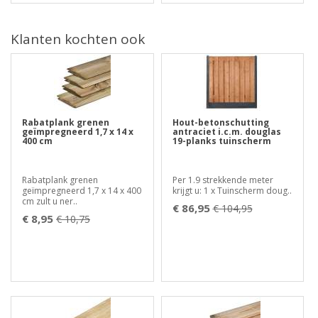
Klanten kochten ook
Rabatplank grenen
Hout-betonschutting
geïmpregneerd 1,7 x 14 x
antraciet i.c.m. douglas
400 cm
19-planks tuinscherm
Rabatplank grenen
Per 1.9 strekkende meter
geïmpregneerd 1,7 x 14 x 400
krijgt u: 1 x Tuinscherm doug..
cm zult u ner..
€ 86,95
€ 104,95
€ 8,95
€ 10,75