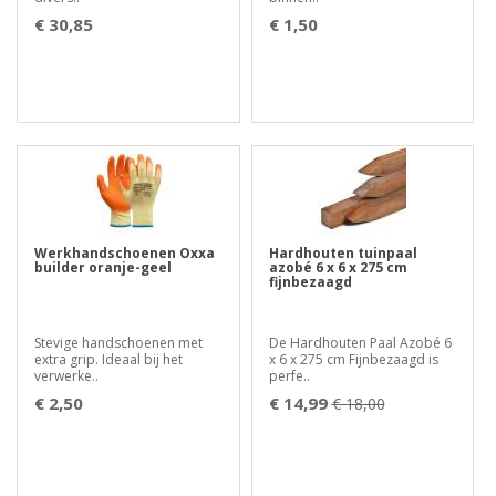
€ 30,85
€ 1,50
Werkhandschoenen Oxxa
Hardhouten tuinpaal
builder oranje-geel
azobé 6 x 6 x 275 cm
fijnbezaagd
Stevige handschoenen met
De Hardhouten Paal Azobé 6
extra grip. Ideaal bij het
x 6 x 275 cm Fijnbezaagd is
verwerke..
perfe..
€ 2,50
€ 14,99
€ 18,00