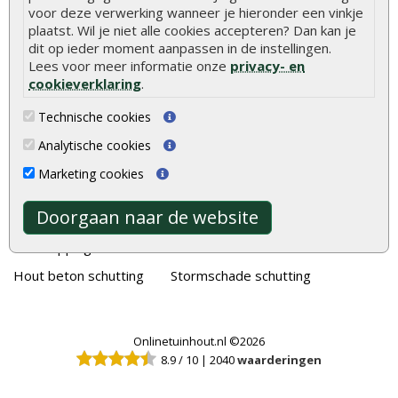
voor deze verwerking wanneer je hieronder een vinkje
Alle populaire categorieën
plaatst. Wil je niet alle cookies accepteren? Dan kan je
dit op ieder moment aanpassen in de instellingen.
Tuinhout
Tuindeuren
Lees voor meer informatie onze
privacy- en
Schutting
Tuinschermen
cookieverklaring
.
Vlonderplanken
Schuttingplanken
Technische cookies
Tuinpalen
Steigerplanken
Analytische cookies
Tuinhekken
Douglas hout
Marketing cookies
Tuinhuizen
Rabatdelen
Doorgaan naar de website
Blokhutten
Aanbiedingen
Overkappingen
Merken
Hout beton schutting
Stormschade schutting
Onlinetuinhout.nl ©2026
8.9
/
10
|
2040
waarderingen