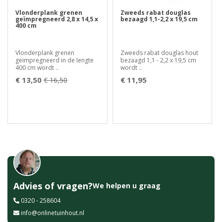
Vlonderplank grenen
Zweeds rabat douglas
geïmpregneerd 2,8 x 14,5 x
bezaagd 1,1-2,2 x 19,5 cm
400 cm
Vlonderplank grenen
Zweeds rabat douglas hout
geïmpregneerd in de lengte
bezaagd 1,1 - 2,2 x 19,5 cm
400 cm wordt ..
wordt ..
€ 13,50
€ 11,95
€ 16,50
Advies of vragen?
We helpen u graag
0320 - 258604
info@onlinetuinhout.nl