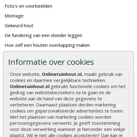
Foto's en voorbeelden
Montage
Gekeurd hout
De fundering van een vlonder leggen
Hoe zelf een houten overkapping maken
Hoe zelf een vlonder leggen
Informatie over cookies
Hoe betonpaal plaatsen
Onze website,
Onlinetuinhout.nl
, maakt gebruik van
Hoe schutting plaatsen
cookies en daarmee vergelijkbare technieken.
De 9 beste tuinschermen van Onlinetuinhout.nl
Onlinetuinhout.nl
gebruikt functionele cookies om het
gedrag van websitebezoekers na te gaan en de
Stijlvolle houtsoorten voor in de tuin
website aan de hand van deze gegevens te
verbeteren. Daarnaast plaatsen derden marketing
Duurzame tuin
cookies om gepersonaliseerde advertenties te tonen.
Welke palen voor een schapenhek
Met het plaatsen van marketing cookies worden
persoonsgegevens verwerkt. Je geeft toestemming
voor deze verwerking wanneer je hieronder een vinkje
Alle populaire categorieën
plaatst. Wil je niet alle cookies accepteren? Dan kan je