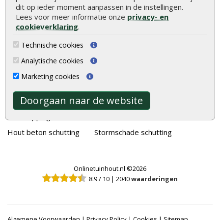
Tuinhout
Tuindeuren
dit op ieder moment aanpassen in de instellingen.
Lees voor meer informatie onze
privacy- en
Schutting
Tuinschermen
cookieverklaring
.
Vlonderplanken
Schuttingplanken
Technische cookies
Tuinpalen
Steigerplanken
Analytische cookies
Tuinhekken
Douglas hout
Marketing cookies
Tuinhuizen
Rabatdelen
Doorgaan naar de website
Blokhutten
Aanbiedingen
Overkappingen
Merken
Hout beton schutting
Stormschade schutting
Onlinetuinhout.nl ©2026
8.9
/
10
|
2040
waarderingen
Algemene Voorwaarden
|
Privacy Policy
|
Cookies
|
Sitemap