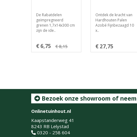
De Rabatdelen
Ontdek de kracht van
geïmpregneerd
Hardhouten Palen
grenen 1,7x14x300 cm
Azobé Fijnbezaagd 10
zijn de ide..
x..
€ 6,75
€ 27,75
€ 8,15
Bezoek onze showroom of neem c
Onlinetuinhout.nl
Kaapstanderweg 41
8243 RB Lelystad
0320 - 258 604