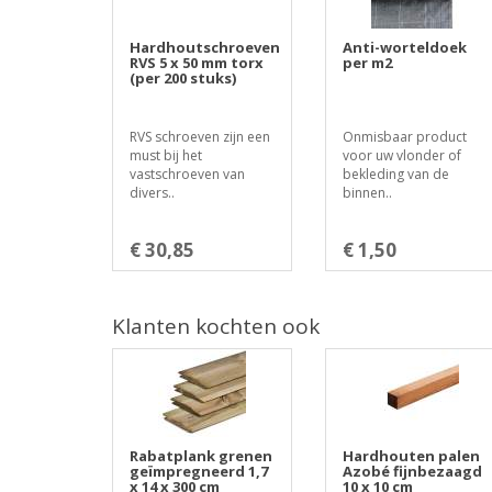
Hardhoutschroeven
Anti-worteldoek
RVS 5 x 50 mm torx
per m2
(per 200 stuks)
RVS schroeven zijn een
Onmisbaar product
must bij het
voor uw vlonder of
vastschroeven van
bekleding van de
divers..
binnen..
€ 30,85
€ 1,50
Klanten kochten ook
Rabatplank grenen
Hardhouten palen
geïmpregneerd 1,7
Azobé fijnbezaagd
x 14 x 300 cm
10 x 10 cm