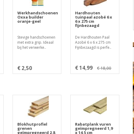
Werkhandschoenen
Hardhouten
Oxxa builder
tuinpaal azobé 6 x
oranje-geel
6 x 275 cm
fijnbezaagd
Stevige handschoenen
De Hardhouten Paal
met extra grip. Ideaal
Azobé 6 x 6 x 275 cm
bij het verwerke..
Fijnbezaagd is perfe..
€ 14,99
€ 2,50
€ 18,00
Blokhutprofiel
Rabatplank vuren
grenen
geïmpregneerd 1,9
geïmpregneerd 2,8
x 14,5 cm