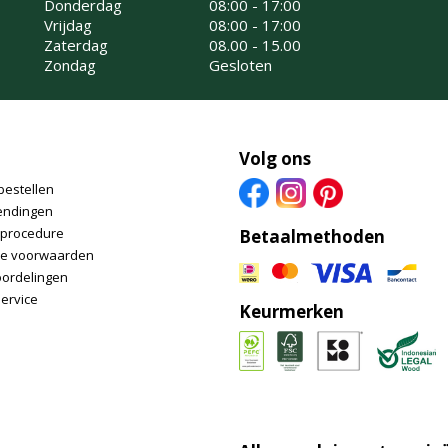
Donderdag
08:00 - 17:00
Vrijdag
08:00 - 17:00
Zaterdag
08.00 - 15.00
Zondag
Gesloten
Volg ons
bestellen
endingen
nprocedure
Betaalmethoden
e voorwaarden
oordelingen
ervice
Keurmerken