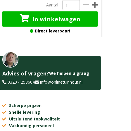
Aantal
In winkelwagen
Direct leverbaar!
Advies of vragen?
We helpen u graag
0320 - 258604
info@onlinetuinhout.nl
Scherpe prijzen
Snelle levering
Uitsluitend topkwaliteit
Vakkundig personeel