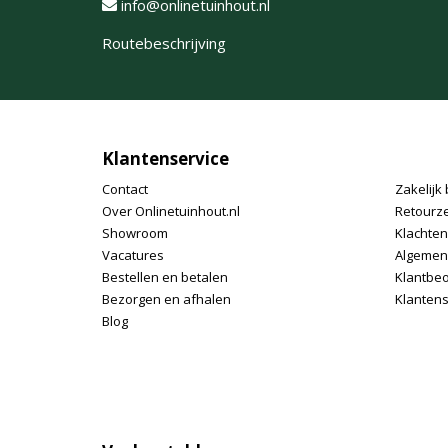
info@onlinetuinhout.nl
Routebeschrijving
Klantenservice
Contact
Zakelijk 
Over Onlinetuinhout.nl
Retourz
Showroom
Klachte
Vacatures
Algemen
Bestellen en betalen
Klantbe
Bezorgen en afhalen
Klantens
Blog