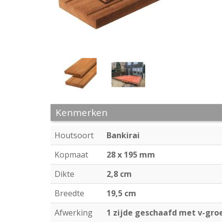
Kenmerken
Houtsoort
Bankirai
Kopmaat
28 x 195 mm
Dikte
2,8 cm
Breedte
19,5 cm
Afwerking
1 zijde geschaafd met v-groe