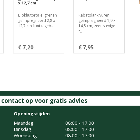
x 12,7 cm
Blokhutprofiel grenen
Rabatplank vuren
geïmpregneerd 2,8 x
geïmpregneerd 1,9 x
12,7 cm kunt u geb..
14,5 cm, zeer stevige
r..
€ 7,20
€ 7,95
ontact op voor gratis advies
Openingstijden
Maandag
08:00 - 17:00
Dinsdag
08:00 - 17:00
Woensdag
08:00 - 17:00