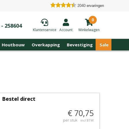
2040
ervaringen
0
 - 258604
Klantenservice
Account
Winkelwagen
Houtbouw
Overkapping
Bevestiging
Sale
Bestel direct
€ 70,75
per stuk
incl BTW