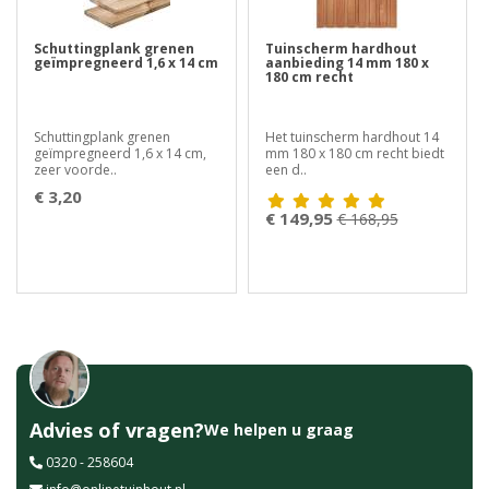
Schuttingplank grenen
Tuinscherm hardhout
geïmpregneerd 1,6 x 14 cm
aanbieding 14 mm 180 x
180 cm recht
Schuttingplank grenen
Het tuinscherm hardhout 14
geïmpregneerd 1,6 x 14 cm,
mm 180 x 180 cm recht biedt
zeer voorde..
een d..
€ 3,20
€ 149,95
€ 168,95
Advies of vragen?
We helpen u graag
0320 - 258604