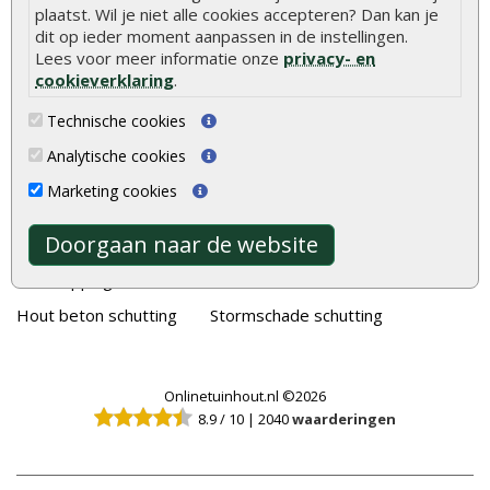
plaatst. Wil je niet alle cookies accepteren? Dan kan je
Tuinhout
Tuindeuren
dit op ieder moment aanpassen in de instellingen.
Lees voor meer informatie onze
privacy- en
Schutting
Tuinschermen
cookieverklaring
.
Vlonderplanken
Schuttingplanken
Technische cookies
Tuinpalen
Steigerplanken
Analytische cookies
Tuinhekken
Douglas hout
Marketing cookies
Tuinhuizen
Rabatdelen
Doorgaan naar de website
Blokhutten
Aanbiedingen
Overkappingen
Merken
Hout beton schutting
Stormschade schutting
Onlinetuinhout.nl ©2026
8.9
/
10
|
2040
waarderingen