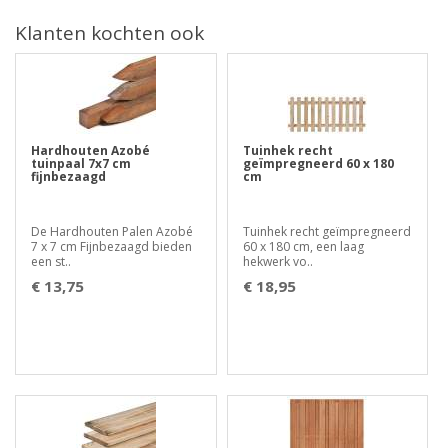
Klanten kochten ook
Hardhouten Azobé
Tuinhek recht
tuinpaal 7x7 cm
geïmpregneerd 60 x 180
fijnbezaagd
cm
De Hardhouten Palen Azobé
Tuinhek recht geïmpregneerd
7 x 7 cm Fijnbezaagd bieden
60 x 180 cm, een laag
een st..
hekwerk vo..
€ 13,75
€ 18,95