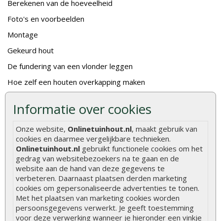
Berekenen van de hoeveelheid
Foto's en voorbeelden
Montage
Gekeurd hout
De fundering van een vlonder leggen
Hoe zelf een houten overkapping maken
Hoe zelf een vlonder leggen
Informatie over cookies
Hoe betonpaal plaatsen
Onze website,
Onlinetuinhout.nl
, maakt gebruik van
Hoe schutting plaatsen
cookies en daarmee vergelijkbare technieken.
De 9 beste tuinschermen van Onlinetuinhout.nl
Onlinetuinhout.nl
gebruikt functionele cookies om het
gedrag van websitebezoekers na te gaan en de
Stijlvolle houtsoorten voor in de tuin
website aan de hand van deze gegevens te
verbeteren. Daarnaast plaatsen derden marketing
Duurzame tuin
cookies om gepersonaliseerde advertenties te tonen.
Welke palen voor een schapenhek
Met het plaatsen van marketing cookies worden
persoonsgegevens verwerkt. Je geeft toestemming
voor deze verwerking wanneer je hieronder een vinkje
Alle populaire categorieën