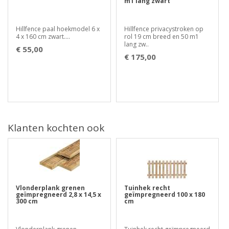
m1 lang zwart
Hillfence paal hoekmodel 6 x
Hillfence privacystroken op
4 x 160 cm zwart....
rol 19 cm breed en 50 m1
lang zw..
€ 55,00
€ 175,00
Klanten kochten ook
Vlonderplank grenen
Tuinhek recht
geïmpregneerd 2,8 x 14,5 x
geïmpregneerd 100 x 180
300 cm
cm