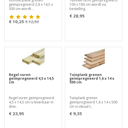
Vlonderplank grenen
Tuinhek recht geïmpregneerd
geïmpregneerd 2,8 x 14,5 x
100 x 180 cm wordt na
300 cm wordt ..
bestelling..
€ 28,95
€ 10,25
€ 12,50
Regel vuren
Tuinplank grenen
geïmpregneerd 4,5 x 14,5
geïmpregneerd 1,6 x 14 x
cm
500 cm
Regel vuren geïmpregneerd
Tuinplank grenen
4,5 x 14,5 cm is leverbaar in
geïmpregneerd 1,6 x 14 x 500
dive..
cm is ideaal t..
€ 23,95
€ 9,35