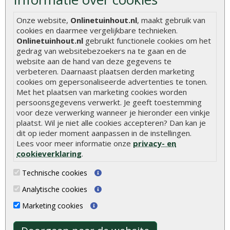
Hoe betonpaal plaatsen
Hoe schutting plaatsen
Onze website,
Onlinetuinhout.nl
, maakt gebruik van
cookies en daarmee vergelijkbare technieken.
De 9 beste tuinschermen van Onlinetuinhout.nl
Onlinetuinhout.nl
gebruikt functionele cookies om het
gedrag van websitebezoekers na te gaan en de
Stijlvolle houtsoorten voor in de tuin
website aan de hand van deze gegevens te
Duurzame tuin
verbeteren. Daarnaast plaatsen derden marketing
cookies om gepersonaliseerde advertenties te tonen.
Welke palen voor een schapenhek
Met het plaatsen van marketing cookies worden
persoonsgegevens verwerkt. Je geeft toestemming
Alle populaire categorieën
voor deze verwerking wanneer je hieronder een vinkje
plaatst. Wil je niet alle cookies accepteren? Dan kan je
Tuinhout
Tuindeuren
dit op ieder moment aanpassen in de instellingen.
Lees voor meer informatie onze
privacy- en
Schutting
Tuinschermen
cookieverklaring
.
Vlonderplanken
Schuttingplanken
Technische cookies
Tuinpalen
Steigerplanken
Analytische cookies
Tuinhekken
Douglas hout
Marketing cookies
Tuinhuizen
Rabatdelen
Blokhutten
Aanbiedingen