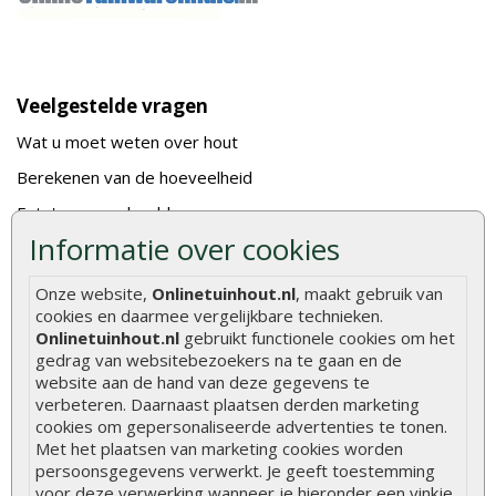
Veelgestelde vragen
Wat u moet weten over hout
Berekenen van de hoeveelheid
Foto's en voorbeelden
Informatie over cookies
Montage
Gekeurd hout
Onze website,
Onlinetuinhout.nl
, maakt gebruik van
cookies en daarmee vergelijkbare technieken.
De fundering van een vlonder leggen
Onlinetuinhout.nl
gebruikt functionele cookies om het
Hoe zelf een houten overkapping maken
gedrag van websitebezoekers na te gaan en de
website aan de hand van deze gegevens te
Hoe zelf een vlonder leggen
verbeteren. Daarnaast plaatsen derden marketing
cookies om gepersonaliseerde advertenties te tonen.
Hoe betonpaal plaatsen
Met het plaatsen van marketing cookies worden
Hoe schutting plaatsen
persoonsgegevens verwerkt. Je geeft toestemming
voor deze verwerking wanneer je hieronder een vinkje