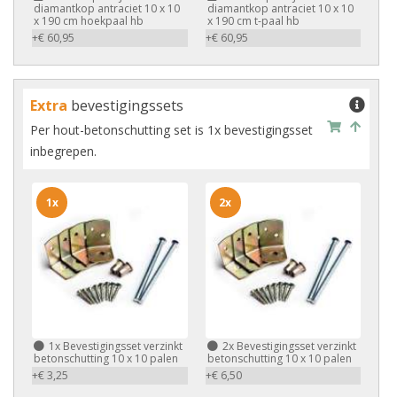
diamantkop antraciet 10 x 10
diamantkop antraciet 10 x 10
x 190 cm hoekpaal hb
x 190 cm t-paal hb
+€ 60,95
+€ 60,95
Extra
bevestigingssets
Per hout-betonschutting set is 1x bevestigingsset
inbegrepen.
1x
2x
1x
Bevestigingsset verzinkt
2x
Bevestigingsset verzinkt
betonschutting 10 x 10 palen
betonschutting 10 x 10 palen
+€ 3,25
+€ 6,50