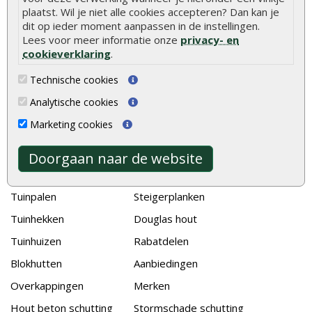
De 9 beste tuinschermen van Onlinetuinhout.nl
plaatst. Wil je niet alle cookies accepteren? Dan kan je
dit op ieder moment aanpassen in de instellingen.
Stijlvolle houtsoorten voor in de tuin
Lees voor meer informatie onze
privacy- en
Duurzame tuin
cookieverklaring
.
Welke palen voor een schapenhek
Technische cookies
Analytische cookies
Alle populaire categorieën
Marketing cookies
Tuinhout
Tuindeuren
Schutting
Tuinschermen
Doorgaan naar de website
Vlonderplanken
Schuttingplanken
Tuinpalen
Steigerplanken
Tuinhekken
Douglas hout
Tuinhuizen
Rabatdelen
Blokhutten
Aanbiedingen
Overkappingen
Merken
Hout beton schutting
Stormschade schutting