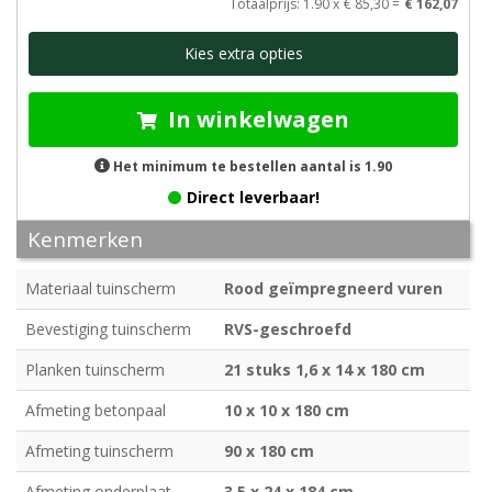
Totaalprijs
: 1.90 x
€ 85,30 =
€ 162,07
Kies extra opties
In winkelwagen
Het minimum te bestellen aantal is 1.90
Direct leverbaar!
Kenmerken
Materiaal tuinscherm
Rood geïmpregneerd vuren
Bevestiging tuinscherm
RVS-geschroefd
Planken tuinscherm
21 stuks 1,6 x 14 x 180 cm
Afmeting betonpaal
10 x 10 x 180 cm
Afmeting tuinscherm
90 x 180 cm
Afmeting onderplaat
3,5 x 24 x 184 cm