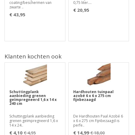
coating/beschermen van
0,75 liter....
zwarte ..
€ 20,95
€ 43,95
Klanten kochten ook
Schuttingplank
Hardhouten tuinpaal
aanbieding grenen
azobé 6 x 6 x 275 cm
geïmpregneerd 1,6 x 14 x
fijnbezaagd
240 cm
Schuttingplank aanbieding
De Hardhouten Paal Azobé 6
grenen geïmpregneerd 1,6 x
x 6 x 275 cm Fijnbezaagd is
14 x 24..
perfe..
€ 4,10
€ 14,99
€ 4,95
€ 18,00