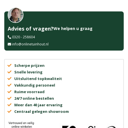
Advies of vragen?
We helpen u graag
0320 - 258604
info@onlinetuinhout.nl
Scherpe prijzen
Snelle levering
Uitsluitend topkwaliteit
Vakkundig personeel
Ruime voorraad
24/7 online bestellen
Meer dan 40 jaar ervaring
Centraal gelegen showroom