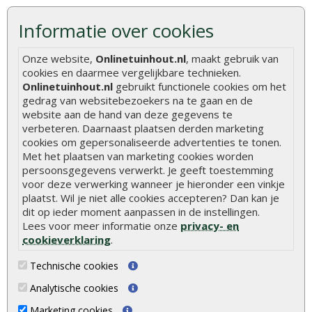
Hoe zelf een vlonder leggen
Informatie over cookies
Hoe betonpaal plaatsen
Hoe schutting plaatsen
Onze website,
Onlinetuinhout.nl
, maakt gebruik van
cookies en daarmee vergelijkbare technieken.
De 9 beste tuinschermen van Onlinetuinhout.nl
Onlinetuinhout.nl
gebruikt functionele cookies om het
gedrag van websitebezoekers na te gaan en de
Stijlvolle houtsoorten voor in de tuin
website aan de hand van deze gegevens te
Duurzame tuin
verbeteren. Daarnaast plaatsen derden marketing
cookies om gepersonaliseerde advertenties te tonen.
Welke palen voor een schapenhek
Met het plaatsen van marketing cookies worden
persoonsgegevens verwerkt. Je geeft toestemming
Alle populaire categorieën
voor deze verwerking wanneer je hieronder een vinkje
plaatst. Wil je niet alle cookies accepteren? Dan kan je
Tuinhout
Tuindeuren
dit op ieder moment aanpassen in de instellingen.
Lees voor meer informatie onze
privacy- en
Schutting
Tuinschermen
cookieverklaring
.
Vlonderplanken
Schuttingplanken
Technische cookies
Tuinpalen
Steigerplanken
Analytische cookies
Tuinhekken
Douglas hout
Marketing cookies