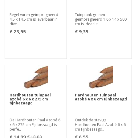
Regel vuren geïmpregneerd
Tuinplank grenen
4,5 x 14,5 cm is leverbaar in
geïmpregneerd 1,6 x 14 x 500
dive..
cm is ideaal t..
€ 23,95
€ 9,35
Hardhouten tuinpaal
Hardhouten tuinpaal
azobé 6 x 6 x 275 cm
azobé 6 x 6 cm fijnbezaagd
fijnbezaagd
De Hardhouten Paal Azobé 6
Ontdek de stevige
x 6 x 275 cm Fijnbezaagd is
Hardhouten Paal Azobé 6 x 6
perfe..
cm Fijnbezaagd..
€ 14,99
€ 6,55
€ 18,00