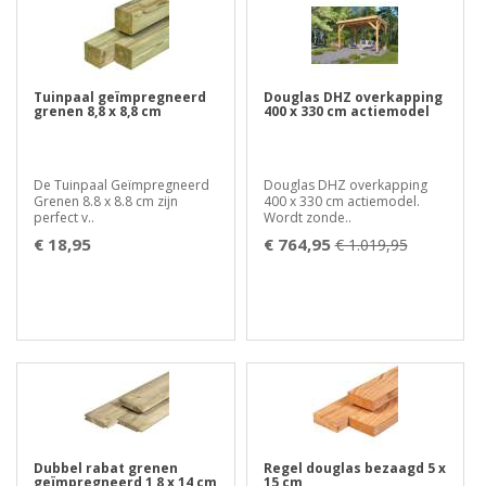
Tuinpaal geïmpregneerd
Douglas DHZ overkapping
grenen 8,8 x 8,8 cm
400 x 330 cm actiemodel
De Tuinpaal Geïmpregneerd
Douglas DHZ overkapping
Grenen 8.8 x 8.8 cm zijn
400 x 330 cm actiemodel.
perfect v..
Wordt zonde..
€ 18,95
€ 764,95
€ 1.019,95
Dubbel rabat grenen
Regel douglas bezaagd 5 x
geïmpregneerd 1,8 x 14 cm
15 cm