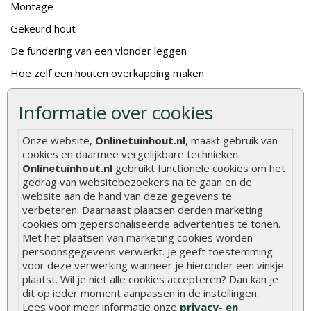
Montage
Gekeurd hout
De fundering van een vlonder leggen
Hoe zelf een houten overkapping maken
Hoe zelf een vlonder leggen
Informatie over cookies
Hoe betonpaal plaatsen
Onze website,
Onlinetuinhout.nl
, maakt gebruik van
Hoe schutting plaatsen
cookies en daarmee vergelijkbare technieken.
De 9 beste tuinschermen van Onlinetuinhout.nl
Onlinetuinhout.nl
gebruikt functionele cookies om het
gedrag van websitebezoekers na te gaan en de
Stijlvolle houtsoorten voor in de tuin
website aan de hand van deze gegevens te
verbeteren. Daarnaast plaatsen derden marketing
Duurzame tuin
cookies om gepersonaliseerde advertenties te tonen.
Welke palen voor een schapenhek
Met het plaatsen van marketing cookies worden
persoonsgegevens verwerkt. Je geeft toestemming
voor deze verwerking wanneer je hieronder een vinkje
Alle populaire categorieën
plaatst. Wil je niet alle cookies accepteren? Dan kan je
Tuinhout
Tuindeuren
dit op ieder moment aanpassen in de instellingen.
Lees voor meer informatie onze
privacy- en