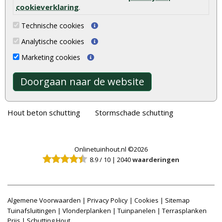
Schutting
Tuinschermen
cookieverklaring
.
Vlonderplanken
Schuttingplanken
Technische cookies
Tuinpalen
Steigerplanken
Analytische cookies
Tuinhekken
Douglas hout
Marketing cookies
Tuinhuizen
Rabatdelen
Doorgaan naar de website
Blokhutten
Aanbiedingen
Overkappingen
Merken
Hout beton schutting
Stormschade schutting
Onlinetuinhout.nl ©2026
8.9
/
10
|
2040
waarderingen
Algemene Voorwaarden
|
Privacy Policy
|
Cookies
|
Sitemap
Tuinafsluitingen
|
Vlonderplanken
|
Tuinpanelen
|
Terrasplanken
Prijs
|
Schutting Hout