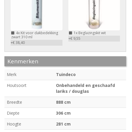
4x
Kit voor dakbedekking
1x
Beglazingskit wit
zwart 310 ml
+€ 9,55
+€ 38,40
Kenmerken
Merk
Tuindeco
Houtsoort
Onbehandeld en geschaafd
lariks / douglas
Breedte
888 cm
Diepte
306 cm
Hoogte
281 cm