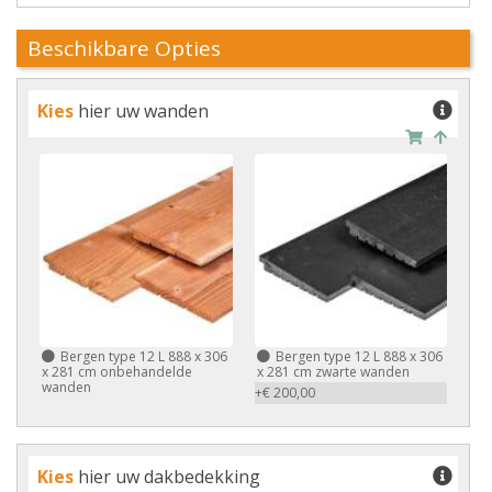
Beschikbare Opties
Kies
hier uw wanden
Bergen type 12 L 888 x 306
Bergen type 12 L 888 x 306
x 281 cm onbehandelde
x 281 cm zwarte wanden
wanden
+€ 200,00
Kies
hier uw dakbedekking