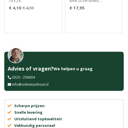
14 x 24..
liefst 20 cm breed. ..
€ 4,10
€ 17,95
€ 4,95
Advies of vragen?
We helpen u graag
0320 - 258604
info@onlinetuinhout.nl
Scherpe prijzen
Snelle levering
Uitsluitend topkwaliteit
Vakkundig personeel