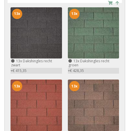
13x
13x
13x
Dakshingles recht
13x
Dakshingles recht
zwart
groen
+€ 415,35
+€ 428,35
13x
13x