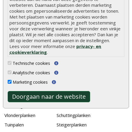
Hoe zelf een houten overkapping maken
verbeteren. Daarnaast plaatsen derden marketing
cookies om gepersonaliseerde advertenties te tonen.
Hoe zelf een vlonder leggen
Met het plaatsen van marketing cookies worden
persoonsgegevens verwerkt. Je geeft toestemming
Hoe betonpaal plaatsen
voor deze verwerking wanneer je hieronder een vinkje
Hoe schutting plaatsen
plaatst. Wil je niet alle cookies accepteren? Dan kan je
dit op ieder moment aanpassen in de instellingen.
De 9 beste tuinschermen van Onlinetuinhout.nl
Lees voor meer informatie onze
privacy- en
cookieverklaring
.
Stijlvolle houtsoorten voor in de tuin
Duurzame tuin
Technische cookies
Welke palen voor een schapenhek
Analytische cookies
Marketing cookies
Alle populaire categorieën
Doorgaan naar de website
Tuinhout
Tuindeuren
Schutting
Tuinschermen
Vlonderplanken
Schuttingplanken
Tuinpalen
Steigerplanken