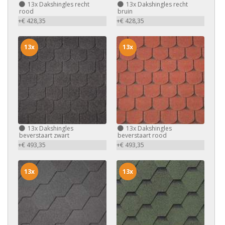
13x
Dakshingles recht
13x
Dakshingles recht
rood
bruin
+€ 428,35
+€ 428,35
13x
13x
13x
Dakshingles
13x
Dakshingles
beverstaart zwart
beverstaart rood
+€ 493,35
+€ 493,35
13x
13x