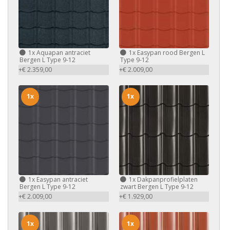
1x
Aquapan antraciet
1x
Easypan rood Bergen L
Bergen L Type 9-12
Type 9-12
+€ 2.359,00
+€ 2.009,00
1x
1x
1x
Easypan antraciet
1x
Dakpanprofielplaten
Bergen L Type 9-12
zwart Bergen L Type 9-12
+€ 2.009,00
+€ 1.929,00
1x
1x