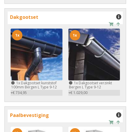
Dakgootset
1x
1x
1x
Dakgootset kunststof
1x
Dakgootset verzinkt
100mm Bergen L Type 9-12
Bergen L Type 9-12
+€ 734,95
+€ 1.029,00
Paalbevestiging