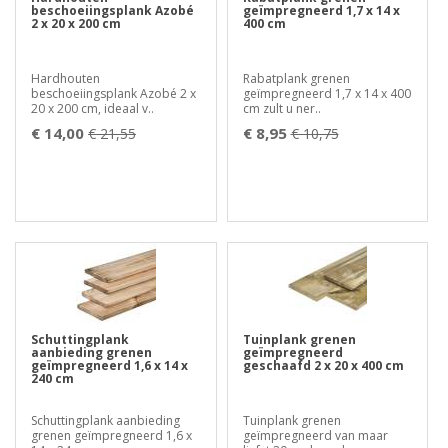
beschoeiingsplank Azobé
geïmpregneerd 1,7 x 14 x
2 x 20 x 200 cm
400 cm
Hardhouten
Rabatplank grenen
beschoeiingsplank Azobé 2 x
geïmpregneerd 1,7 x 14 x 400
20 x 200 cm, ideaal v..
cm zult u ner..
€ 14,00
€ 8,95
€ 21,55
€ 10,75
Schuttingplank
Tuinplank grenen
aanbieding grenen
geïmpregneerd
geïmpregneerd 1,6 x 14 x
geschaafd 2 x 20 x 400 cm
240 cm
Schuttingplank aanbieding
Tuinplank grenen
grenen geïmpregneerd 1,6 x
geïmpregneerd van maar