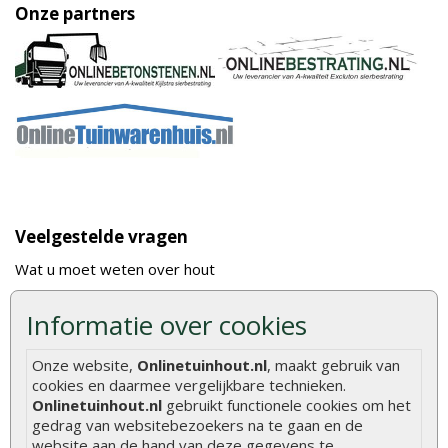
Onze partners
Veelgestelde vragen
Wat u moet weten over hout
Berekenen van de hoeveelheid
Informatie over cookies
Foto's en voorbeelden
Onze website,
Onlinetuinhout.nl
, maakt gebruik van
Montage
cookies en daarmee vergelijkbare technieken.
Gekeurd hout
Onlinetuinhout.nl
gebruikt functionele cookies om het
gedrag van websitebezoekers na te gaan en de
De fundering van een vlonder leggen
website aan de hand van deze gegevens te