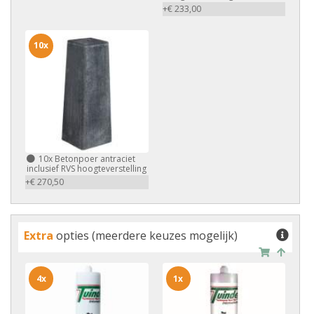
+€ 233,00
10x
10x
Betonpoer antraciet
inclusief RVS hoogteverstelling
+€ 270,50
Extra
opties (meerdere keuzes mogelijk)
4x
1x