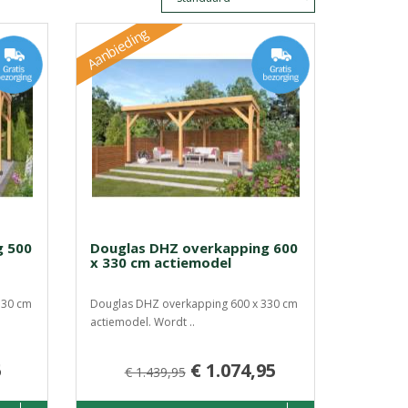
Aanbieding
g 500
Douglas DHZ overkapping 600
x 330 cm actiemodel
330 cm
Douglas DHZ overkapping 600 x 330 cm
actiemodel. Wordt ..
5
€ 1.074,95
€ 1.439,95