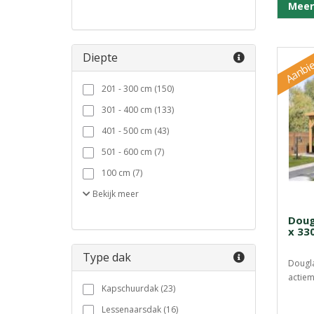
Meer
Aanbie
Diepte
201 - 300 cm (150)
301 - 400 cm (133)
401 - 500 cm (43)
501 - 600 cm (7)
100 cm (7)
Bekijk
meer
Doug
x 33
Type dak
Dougl
actiem
Kapschuurdak (23)
Lessenaarsdak (16)