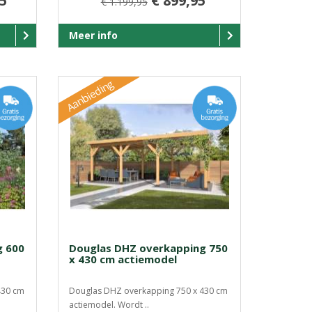
95
€ 899,95
€ 1.199,95
Meer info
Aanbieding
g 600
Douglas DHZ overkapping 750
x 430 cm actiemodel
430 cm
Douglas DHZ overkapping 750 x 430 cm
actiemodel. Wordt ..