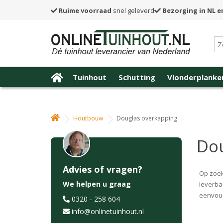
Ruime voorraad
snel geleverd
Bezorging in NL e
Tuinhout
Schutting
Vlonderplanke
Houtbouw
Douglas overkapping
Dou
Advies of vragen?
Op zoek
We helpen u graag
leverba
eenvoud
0320 - 258 604
info@onlinetuinhout.nl