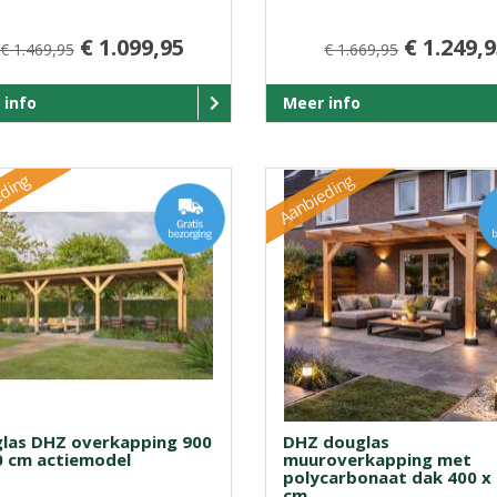
€ 1.099,95
€ 1.249,
€ 1.469,95
€ 1.669,95
 info
Meer info
ding
Aanbieding
las DHZ overkapping 900
DHZ douglas
0 cm actiemodel
muuroverkapping met
polycarbonaat dak 400 x
cm