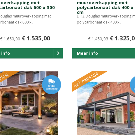
overkapping met
muuroverkapping met
carbonaat dak 600 x 300
polycarbonaat dak 400 x
cm
ouglas muuroverkapping met
DHZ Douglas muuroverkapping m
rbonaat dak 600 x..
polycarbonaat dak 400 x..
€ 1.535,00
€ 1.325,
€ 1.650,00
€ 1.450,03
 info
Meer info
Incl. montage
ding