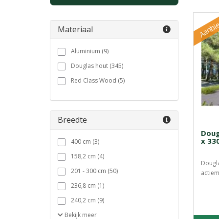
Aanbie
Materiaal
Aluminium (9)
Douglas hout (345)
Red Class Wood (5)
Breedte
Doug
x 33
400 cm (3)
158,2 cm (4)
Dougl
201 - 300 cm (50)
actiem
236,8 cm (1)
240,2 cm (9)
Bekijk
meer