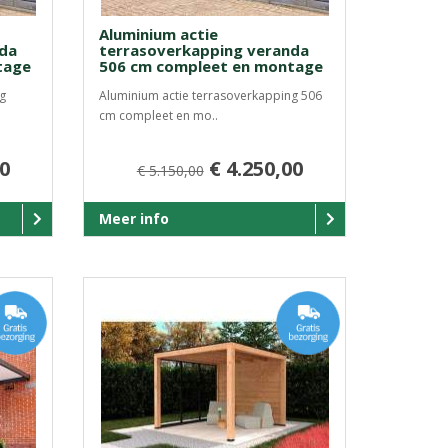
Aluminium actie
nda
terrasoverkapping veranda
tage
506 cm compleet en montage
g
Aluminium actie terrasoverkapping 506
cm compleet en mo..
00
€ 4.250,00
€ 5.150,00
Meer info