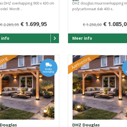
as DHZ overkapping 900 x 430 cm
DHZ douglas muuroverkapping m
odel. Wordt ..
polycarbonaat dak 400 x..
€ 1.699,95
€ 1.085,
€ 2.269,95
€ 1.250,00
 info
Meer info
ding
Aanbieding
Douglas
DHZ Douglas