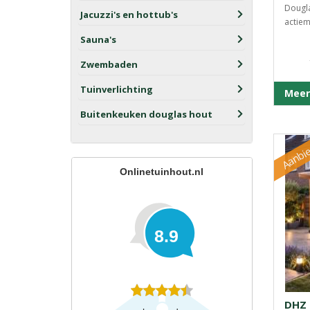
Dougl
Jacuzzi's en hottub's
actiem
Sauna's
Zwembaden
Tuinverlichting
Meer
Buitenkeuken douglas hout
Aanbie
Onlinetuinhout.nl
8.9
DHZ 