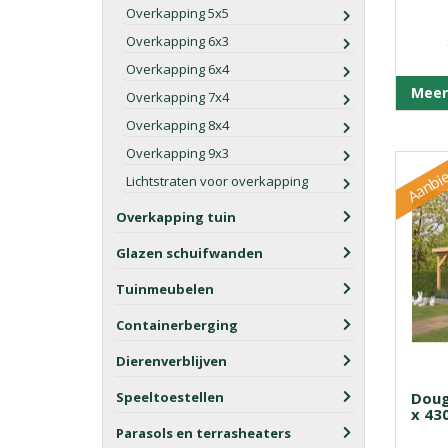
Overkapping 5x5
Overkapping 6x3
Overkapping 6x4
Meer
Overkapping 7x4
Overkapping 8x4
Overkapping 9x3
Aanbie
Lichtstraten voor overkapping
Overkapping tuin
Glazen schuifwanden
Tuinmeubelen
Containerberging
Dierenverblijven
Speeltoestellen
Doug
x 43
Parasols en terrasheaters