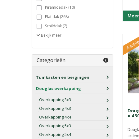
Piramidedak (10)
Meer
Plat dak (268)
Schilddak (7)
Bekijk
meer
Aanbie
Categorieën
Tuinkasten en bergingen
Douglas overkapping
Overkapping 3x3
Overkapping 4x3
Doug
x 43
Overkapping 4x4
Overkapping 5x3
Dougl
Overkapping 5x4
actiem