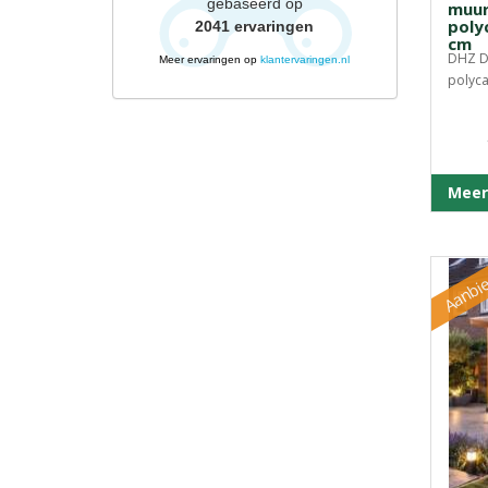
gebaseerd op
muur
poly
2041
ervaringen
cm
DHZ D
Meer ervaringen op
klantervaringen.nl
polyca
Meer
Aanbie