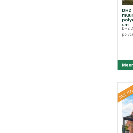
DHZ 
muur
poly
cm
DHZ D
polyca
Meer
Incl. m