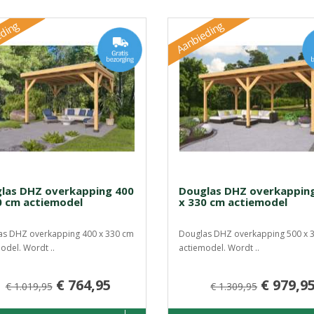
ding
Aanbieding
las DHZ overkapping 400
Douglas DHZ overkappin
0 cm actiemodel
x 330 cm actiemodel
as DHZ overkapping 400 x 330 cm
Douglas DHZ overkapping 500 x 
odel. Wordt ..
actiemodel. Wordt ..
€ 764,95
€ 979,9
€ 1.019,95
€ 1.309,95