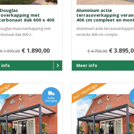
Douglas
Aluminium actie
overkapping met
terrasoverkapping vera
carbonaat dak 600 x 400
406 cm compleet en mon
ouglas muuroverkapping met
Aluminium actie terrasoverkappin
rbonaat dak 600 x..
veranda 406 cm comple..
€ 1.890,00
€ 3.895,
€ 1.995,00
€ 4.750,00
 info
Meer info
ontage
Incl. montage