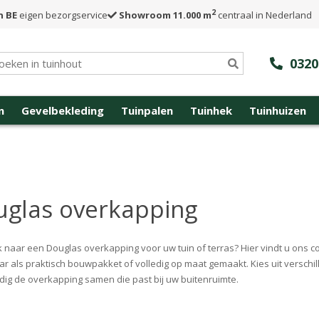
2
n BE
eigen bezorgservice
Showroom 11.000 m
centraal in Nederland
0320
n
Gevelbekleding
Tuinpalen
Tuinhek
Tuinhuizen
glas overkapping
 naar een Douglas overkapping voor uw tuin of terras? Hier vindt u ons 
ar als praktisch bouwpakket of volledig op maat gemaakt. Kies uit versch
ig de overkapping samen die past bij uw buitenruimte.