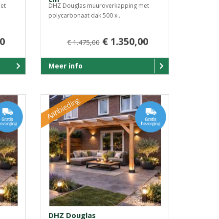
et
DHZ Douglas muuroverkapping met
polycarbonaat dak 500 x..
00
€ 1.350,00
€ 1.475,00
Meer info
Aanbieding
DHZ Douglas