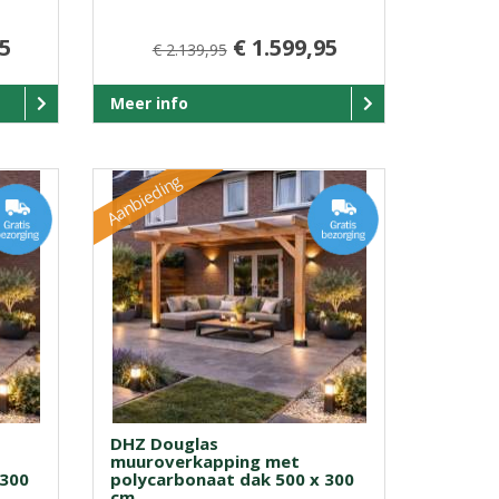
95
€ 1.599,95
€ 2.139,95
Meer info
Aanbieding
DHZ Douglas
muuroverkapping met
 300
polycarbonaat dak 500 x 300
cm