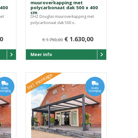
muuroverkapping met
 400
polycarbonaat dak 500 x 400
cm
et
DHZ Douglas muuroverkapping met
polycarbonaat dak 500 x..
00
€ 1.630,00
€ 1.750,00
Meer info
Incl. montage