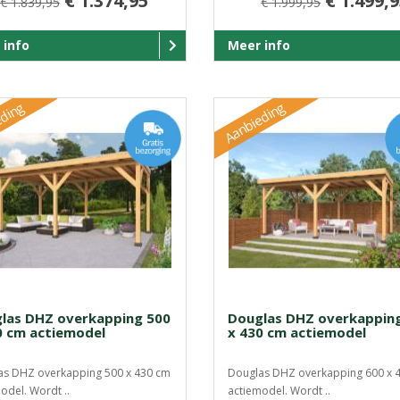
€ 1.374,95
€ 1.499,
€ 1.839,95
€ 1.999,95
 info
Meer info
ding
Aanbieding
las DHZ overkapping 500
Douglas DHZ overkappin
0 cm actiemodel
x 430 cm actiemodel
as DHZ overkapping 500 x 430 cm
Douglas DHZ overkapping 600 x 
odel. Wordt ..
actiemodel. Wordt ..